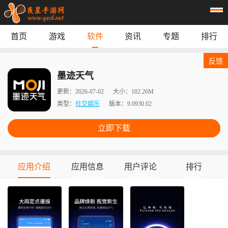
首页
游戏
软件
资讯
专题
排行
首页
游戏
应用
资讯
反馈
专题
榜单
墨迹天气
更新：
2026-07-02
大小：
102.26M
类型：
社交娱乐
版本：
9.0930.02
立即下载
应用介绍
应用信息
用户评论
排行