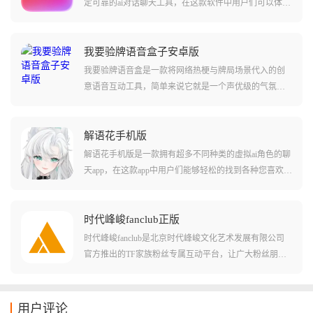
定可靠的ai对话聊天工具，在这款软件中用户们可以体验
到和其他同类型ai聊天不同的感受。软件中集成了lovemo
app当中的很多内容和功能，并且支持用户们直接转移其
他ai聊天app上和角色的对话记录和角色卡等设定。让您
我要验牌语音盒子安卓版
从不同软件之间迁移没有任何难度！软件中还可以让用
我要验牌语音盒是一款将网络热梗与牌局场景代入的创
户们体验到许多不同的对话内容，感受和角色的深度互
意语音互动工具，简单来说它就是一个声优级的气氛组
动！
组长，软件内置了大量搞怪语音包，最出名的莫过于那
段浮夸的法国腔，它会一边翻译一边一本正经地猜测对
方的底牌，瞬间把紧张的牌局变成喜剧现场，整活效果
解语花手机版
直接拉满。
解语花手机版是一款拥有超多不同种类的虚拟ai角色的聊
天app，在这款app中用户们能够轻松的找到各种您喜欢的
虚拟角色，还能直接通过ai大模型的方法和这些虚拟角色
进行对话聊天!在软件中用户们还能够自定义这些虚拟角
色的每个细节，甚至包括立绘和穿衣风格等这些也是可
时代峰峻fanclub正版
以变化的!在软件中用户们还可以套皮为这些虚拟角色，
时代峰峻fanclub是北京时代峰峻文化艺术发展有限公司
展开全新的虚拟社交玩法!
官方推出的TF家族粉丝专属互动平台，让广大粉丝朋友
们可以实时掌握偶像的最新动态、活动信息和作品发
布。这款应用支持跨平台使用，提供独家资源、高级会
员福利和优先抢票功能，还创造了趣味互动社区玩法，
用户评论