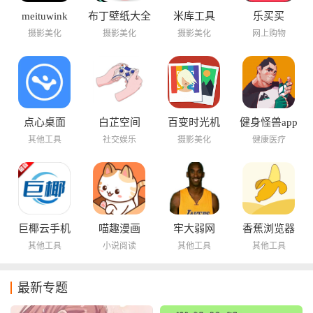
meituwink
布丁壁纸大全
米库工具
乐买买
摄影美化
摄影美化
摄影美化
网上购物
点心桌面
白芷空间
百变时光机
健身怪兽app
其他工具
社交娱乐
摄影美化
健康医疗
巨椰云手机
喵趣漫画
牢大弱网
香蕉浏览器
其他工具
小说阅读
其他工具
其他工具
最新专题