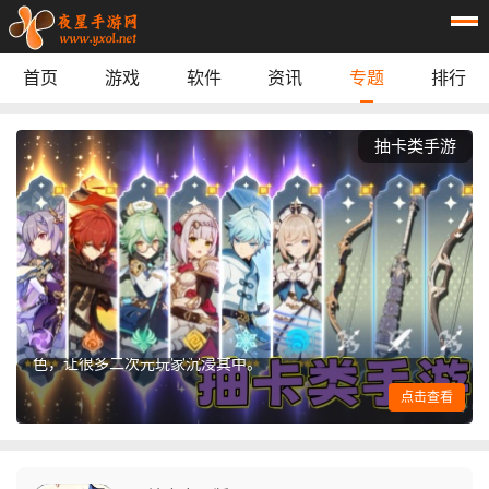
首页
游戏
软件
资讯
专题
排行
休闲益智
：
阿凡达孩童世界
动作游戏
：
逃离鸭科夫
模拟经营
：
梅尔沃放置
抽卡类手游
角色扮演
：
我的世界经典版
游戏辅助
：
mt画质助手240帧
游戏辅助
：
鲸鱼漫游
游戏辅助
：
萌宅社区
抽卡游戏推荐抽卡玩法不仅增加了游戏的随机性和
steam link
实用工具
：
收集乐趣，还能让玩家在获取稀有角色时获得很强
首页
游戏
应用
资讯
的成就感。好玩的抽卡游戏不少玩家首先想到的就
是角色设计和爆率体验。二次元抽卡游戏精致立
绘、豪华配音、丰富剧情，再加上各种高人气角
专题
榜单
色，让很多二次元玩家沉浸其中。
点击查看