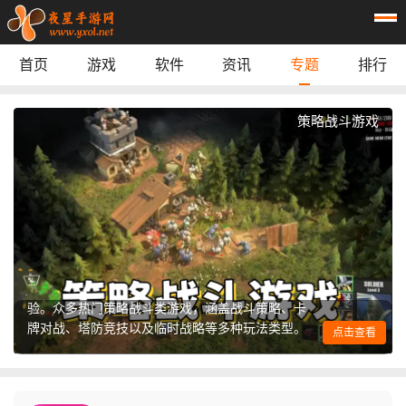
首页
游戏
软件
资讯
专题
排行
休闲益智
：
阿凡达孩童世界
动作游戏
：
逃离鸭科夫
模拟经营
：
梅尔沃放置
策略战斗游戏
角色扮演
：
我的世界经典版
游戏辅助
：
mt画质助手240帧
游戏辅助
：
鲸鱼漫游
游戏辅助
：
萌宅社区
steam link
实用工具
：
首页
游戏
应用
资讯
为大家带来优质的策略战斗游戏推荐，并整理最新
策略战斗手游排行榜，帮助玩家快速发现高人气、
专题
榜单
高品质的策略佳作，享受智慧与实力并存的战斗体
验。众多热门策略战斗类游戏，涵盖战斗策略、卡
牌对战、塔防竞技以及临时战略等多种玩法类型。
点击查看