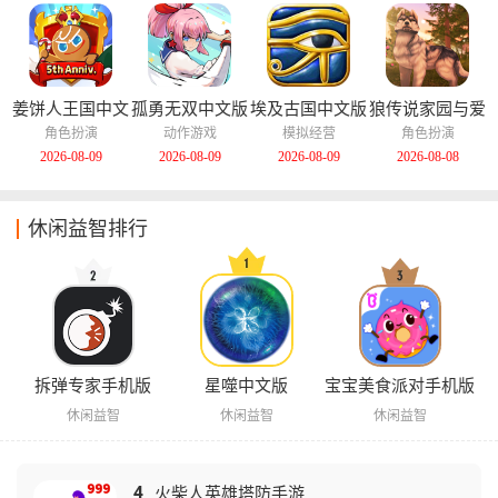
姜饼人王国中文
孤勇无双中文版
埃及古国中文版
狼传说家园与爱
版
心中文版
角色扮演
动作游戏
模拟经营
角色扮演
2026-08-09
2026-08-09
2026-08-09
2026-08-08
休闲益智排行
拆弹专家手机版
星噬中文版
宝宝美食派对手机版
休闲益智
休闲益智
休闲益智
4
火柴人英雄塔防手游