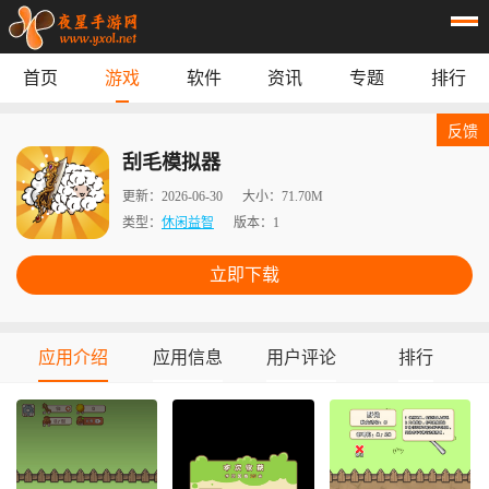
首页
游戏
软件
资讯
专题
排行
首页
游戏
应用
资讯
反馈
专题
榜单
刮毛模拟器
更新：
2026-06-30
大小：
71.70M
类型：
休闲益智
版本：
1
立即下载
应用介绍
应用信息
用户评论
排行