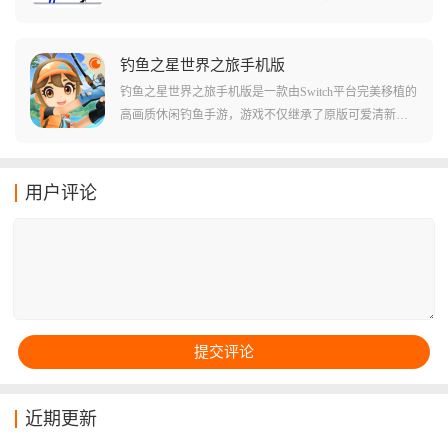
镇守的多层城堡，解救被困在塔顶的公主，游戏的玩法
很简单，塔里的每个敌人头上都顶着一个代表战斗力的
数字，你必须像玩大鱼吃小鱼一样，精准计算每一次进
钓鱼之星世界之旅手机版
攻，才能在这场关于数字的游戏中存活下去。
钓鱼之星世界之旅手机版是一款由Switch平台完美移植的
高画质休闲钓鱼手游，游戏不仅继承了原版可爱清新的
卡通画风，更通过40多个风格各异的全球钓点，为你构
建了一个庞大的钓鱼宇宙，你可以从各具特色的鱼类中
丰富你的图鉴，通过不断磨练技巧和升级装备，从一个
用户评论
连小鱼苗都拽不动的菜鸟，进化成为横跨极地与赤道的
顶级垂钓达人。
近期更新