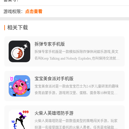
游戏权限：
点击查看
相关下载
拆弹专家手机版
拆弹专家手机版是一款模拟拆除炸弹休闲娱乐游戏,英文
名叫Keep Talking and Nobody Explodes,也叫保持交流就没
人爆炸、拆弹能手。游戏支持双人和多人游玩,玩家将和
好友一起拆除炸弹,一不小心,炸弹就会砰的一声发生爆
炸。在游戏中,玩家一方扮演拆弹者,目标是在伙伴的帮助
宝宝美食派对手机版
下拆除炸弹,另一方则扮演拆弹专家,通过使用拆弹手册指
宝宝美食派对是一款由宝宝巴士为2-6岁儿童研发的趣味
引你完成拆弹任务。游戏内拆弹者看不到手册,专家也看
食育启蒙手游，游戏将汉堡、蛋糕、面条等10种常见美
不到炸弹,所以每个人都需要将自己看到的情况说出来,随
食做成了可爱的卡通形象，它们不仅会说话，宝贝的任
着炸弹的爆炸时间,交流和配合必须要快,不然炸弹就会来
务就是帮助这些美食朋友装扮自己，参加盛大的派对，
不及拆除发生爆炸,则闯关失败。
通过帮美食洗澡、换装、装饰等互动，孩子能自然而然
火柴人英雄塔防手游
地认识食材，了解食物的制作过程，并建立起对食物的
火柴人英雄塔防是一款数值类型的策略闯关手游，玩家
初步认知。
扮演一名接受国王委托的火柴人勇者，任务是攻破敌军