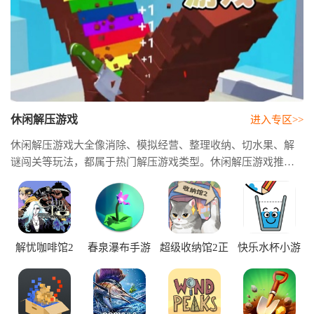
休闲解压游戏
进入专区>>
休闲解压游戏大全像消除、模拟经营、整理收纳、切水果、解
谜闯关等玩法，都属于热门解压游戏类型。休闲解压游戏推荐
最大的特点就是简单耐玩，不管是等车、下班还是睡前，都可
以随时玩上一会儿。最火休闲解压游戏像切割、挤压、收纳、
清洁等看似普通的玩法，现在都能带来意外的放松感。
解忧咖啡馆2
春泉瀑布手游
超级收纳馆2正
快乐水杯小游
版
戏