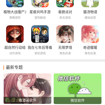
植物大战僵尸2
星痕共鸣手游
香肠派对
猫汤物语
海底世界
策略塔防
冒险解谜
射击游戏
模拟经营
超自然行动组
我在七年后等着
无限梦境
奇迹暖暖
你
动作游戏
单机游戏
角色扮演
角色扮演
最新专题
看漫画软件
微信软件