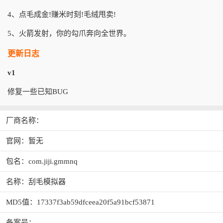
4、点毛成金!赚米时刻!毛绒甩卖!
5、火箭发射，你的勾爪奔向全世界。
更新日志
v1
修复一些已知BUG
厂商名称：
官网：暂无
包名：com.jiji.gmmnq
名称：刮毛模拟器
MD5值：17337f3ab59dfceea20f5a91bcf53871
备案号：