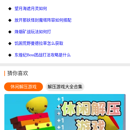
望月海遮月灵如何
放开那妖怪封魔塔阵容如何搭配
烽烟矿战玩法如何打
饥困荒野曼德拉草怎么获取
东煌纪Boss团战打法攻略是什么
猜你喜欢
休闲解压游戏
解压游戏大全合集