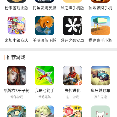
粉末游戏正版
钓鱼发烧友游
风之峰手机版
掘地求财手机
戏
版
米加小镇商店
美味深蓝正版
盛开之歌安卓
搭建高手小游
完整版
版
戏
推荐游戏
纸嫁衣8千子树
我是弓箭手
失控进化
疯狂越野车
动作游戏
策略塔防
射击游戏
赛车竞速