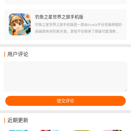
镇守的多层城堡，解救被困在塔顶的公主，游戏的玩法
很简单，塔里的每个敌人头上都顶着一个代表战斗力的
数字，你必须像玩大鱼吃小鱼一样，精准计算每一次进
钓鱼之星世界之旅手机版
攻，才能在这场关于数字的游戏中存活下去。
钓鱼之星世界之旅手机版是一款由Switch平台完美移植的
高画质休闲钓鱼手游，游戏不仅继承了原版可爱清新的
卡通画风，更通过40多个风格各异的全球钓点，为你构
建了一个庞大的钓鱼宇宙，你可以从各具特色的鱼类中
丰富你的图鉴，通过不断磨练技巧和升级装备，从一个
用户评论
连小鱼苗都拽不动的菜鸟，进化成为横跨极地与赤道的
顶级垂钓达人。
近期更新