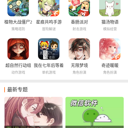
植物大战僵尸2
星痕共鸣手游
香肠派对
猫汤物语
海底世界
策略塔防
冒险解谜
射击游戏
模拟经营
超自然行动组
我在七年后等着
无限梦境
奇迹暖暖
你
动作游戏
单机游戏
角色扮演
角色扮演
最新专题