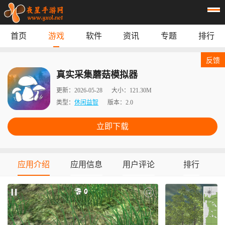
首页
游戏
软件
资讯
专题
排行
首页
游戏
应用
资讯
反馈
专题
榜单
真实采集蘑菇模拟器
更新：
2026-05-28
大小：
121.30M
类型：
休闲益智
版本：
2.0
立即下载
应用介绍
应用信息
用户评论
排行