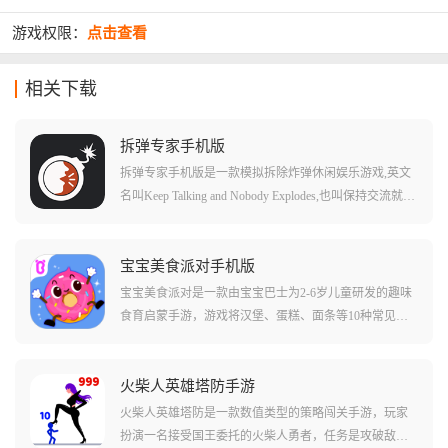
游戏权限：
点击查看
相关下载
拆弹专家手机版
拆弹专家手机版是一款模拟拆除炸弹休闲娱乐游戏,英文
名叫Keep Talking and Nobody Explodes,也叫保持交流就没
人爆炸、拆弹能手。游戏支持双人和多人游玩,玩家将和
好友一起拆除炸弹,一不小心,炸弹就会砰的一声发生爆
炸。在游戏中,玩家一方扮演拆弹者,目标是在伙伴的帮助
宝宝美食派对手机版
下拆除炸弹,另一方则扮演拆弹专家,通过使用拆弹手册指
宝宝美食派对是一款由宝宝巴士为2-6岁儿童研发的趣味
引你完成拆弹任务。游戏内拆弹者看不到手册,专家也看
食育启蒙手游，游戏将汉堡、蛋糕、面条等10种常见美
不到炸弹,所以每个人都需要将自己看到的情况说出来,随
食做成了可爱的卡通形象，它们不仅会说话，宝贝的任
着炸弹的爆炸时间,交流和配合必须要快,不然炸弹就会来
务就是帮助这些美食朋友装扮自己，参加盛大的派对，
不及拆除发生爆炸,则闯关失败。
通过帮美食洗澡、换装、装饰等互动，孩子能自然而然
火柴人英雄塔防手游
地认识食材，了解食物的制作过程，并建立起对食物的
火柴人英雄塔防是一款数值类型的策略闯关手游，玩家
初步认知。
扮演一名接受国王委托的火柴人勇者，任务是攻破敌军