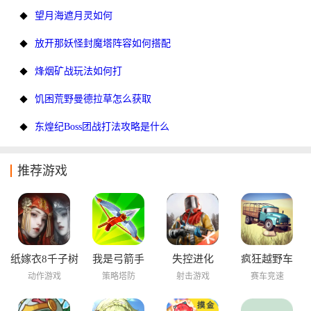
望月海遮月灵如何
放开那妖怪封魔塔阵容如何搭配
烽烟矿战玩法如何打
饥困荒野曼德拉草怎么获取
东煌纪Boss团战打法攻略是什么
推荐游戏
纸嫁衣8千子树
我是弓箭手
失控进化
疯狂越野车
动作游戏
策略塔防
射击游戏
赛车竞速