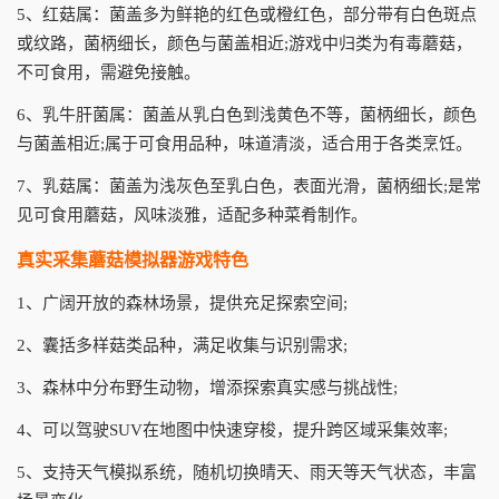
5、红菇属：菌盖多为鲜艳的红色或橙红色，部分带有白色斑点
或纹路，菌柄细长，颜色与菌盖相近;游戏中归类为有毒蘑菇，
不可食用，需避免接触。
6、乳牛肝菌属：菌盖从乳白色到浅黄色不等，菌柄细长，颜色
与菌盖相近;属于可食用品种，味道清淡，适合用于各类烹饪。
7、乳菇属：菌盖为浅灰色至乳白色，表面光滑，菌柄细长;是常
见可食用蘑菇，风味淡雅，适配多种菜肴制作。
真实采集蘑菇模拟器游戏特色
1、广阔开放的森林场景，提供充足探索空间;
2、囊括多样菇类品种，满足收集与识别需求;
3、森林中分布野生动物，增添探索真实感与挑战性;
4、可以驾驶SUV在地图中快速穿梭，提升跨区域采集效率;
5、支持天气模拟系统，随机切换晴天、雨天等天气状态，丰富