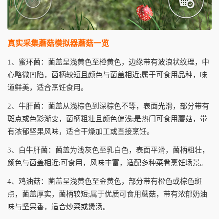
真实采集蘑菇模拟器蘑菇一览
1、蜜环菌：菌盖呈浅黄色至橙黄色，边缘带有波浪状纹理，中
心略微凹陷，菌柄较短且颜色与菌盖相近;属于可食用品种，味
道鲜美，适合烹饪食用。
2、牛肝菌：菌盖从浅棕色到深棕色不等，表面光滑，部分带有
斑点或色彩渐变，菌柄粗壮且颜色偏浅;是热门可食用蘑菇，带
有浓郁坚果风味，适合干燥加工或直接烹饪。
3、白牛肝菌：菌盖为浅灰色至乳白色，表面平滑，菌柄粗壮，
颜色与菌盖相近;可食用，风味丰富，适配多种菜肴烹饪场景。
4、鸡油菇：菌盖呈浅黄色至金黄色，部分带有橙色或棕色斑
点，菌盖厚实，菌柄较短;属于优质可食用蘑菇，带有浓郁奶油
味与坚果香，适合炒菜或煲汤。