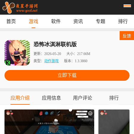
首页
游戏
软件
资讯
专题
排行
首页
游戏
应用
资讯
反馈
专题
榜单
恐怖冰淇淋联机版
更新：
2026-05-20
大小：
217.66M
类型：
动作游戏
版本：
1.3.3860
立即下载
应用介绍
应用信息
用户评论
排行