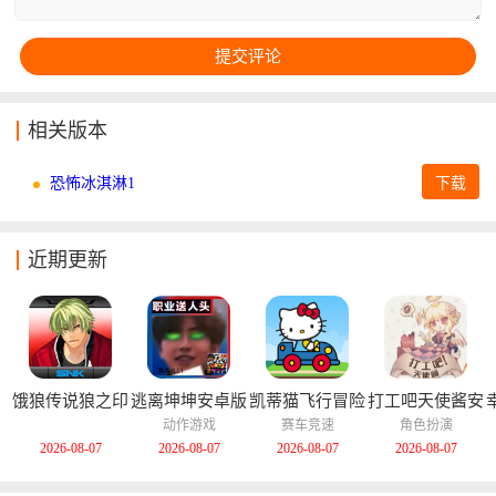
相关版本
恐怖冰淇淋1
下载
近期更新
饿狼传说狼之印
逃离坤坤安卓版
凯蒂猫飞行冒险
打工吧天使酱安
记安卓版
中文版
卓版
动作游戏
赛车竞速
角色扮演
2026-08-07
2026-08-07
2026-08-07
2026-08-07