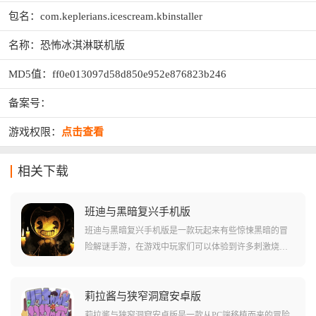
包名：com.keplerians.icescream.kbinstaller
名称：恐怖冰淇淋联机版
MD5值：ff0e013097d58d850e952e876823b246
备案号：
游戏权限：
点击查看
相关下载
班迪与黑暗复兴手机版
班迪与黑暗复兴手机版是一款玩起来有些惊悚黑暗的冒
险解谜手游，在游戏中玩家们可以体验到许多刺激烧脑
的解谜体验，当然也会碰到非常黑暗的地图场景和很多
可怕的怪物!在游戏中需要玩家们通过一系列不同的方法
直接对故事剧情进行修改，并且增强玩家们对于故事的
莉拉酱与狭窄洞窟安卓版
认知。游戏中还有很多碎片化叙事的部分，对玩家们来
莉拉酱与狭窄洞窟安卓版是一款从PC端移植而来的冒险