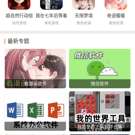
超自然行动组
我在七年后等着
无限梦境
奇迹暖暖
你
动作游戏
单机游戏
角色扮演
角色扮演
最新专题
看漫画软件
微信软件
系统办公软件
我的世界工具软件合集