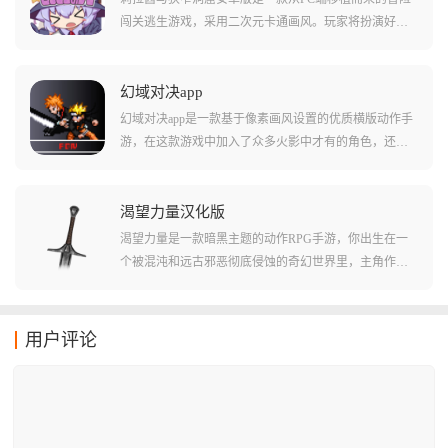
说需要自己拼凑内容!
闯关逃生游戏，采用二次元卡通画风。玩家将扮演好奇
心旺盛的魔女莉拉，在狭窄黑暗的洞穴隧道中匍匐爬
行，利用左右移动、蹲下起身和瞬发魔法等技巧躲避身
后触手怪鱼的追击。游戏共有六个关卡，每个关卡都有
幻域对决app
独特的怪物和攻击方式，玩家需要操控角色在狭窄洞窟
幻域对决app是一款基于像素画风设置的优质横版动作手
中不断前进，通过不断加点提高抗性与速度，解锁更多
游，在这款游戏中加入了众多火影中才有的角色，还有
技能，最终利用最短的时间逃离洞窟。
许多有趣的技能和忍术都被游戏收录到了角色的动作当
中来，通过玩家们使用特定的键位和连招，玩家们能够
轻松的搓出一系列不同的技能和大招，让玩家们的战斗
渴望力量汉化版
力提升很多!游戏还支持多人联机战斗和局域网战斗等多
渴望力量是一款暗黑主题的动作RPG手游，你出生在一
种模式，让您能够和好友一起切磋技术!
个被混沌和远古邪恶彻底侵蚀的奇幻世界里，主角作为
一名被放逐的渴求者，游戏不仅拥有极高的战斗自由
度，更融入了Roguelike的随机元素，你可以钟情于近战
的金属轰鸣，或者是迷恋毁灭性法术的华丽特效，这里
用户评论
都能让你感受到最纯粹的打击快感。