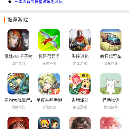
三国大冒险将星试炼怎么玩
推荐游戏
纸嫁衣8千子树
我是弓箭手
失控进化
疯狂越野车
动作游戏
策略塔防
射击游戏
赛车竞速
植物大战僵尸2
星痕共鸣手游
香肠派对
猫汤物语
海底世界
策略塔防
冒险解谜
射击游戏
模拟经营