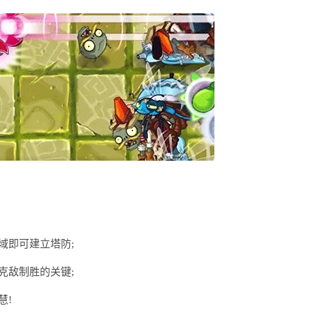
域即可建立塔防;
克敌制胜的关键;
慧!