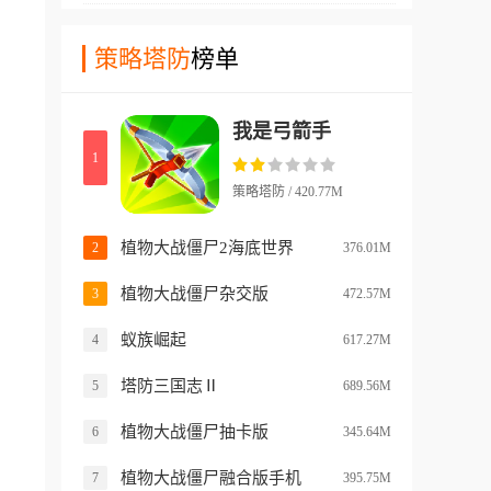
间寻找平衡。
来加入这4人的友尽之旅吧!
之上，玩家需要根据步兵、装
卡牌，期间会出现可供人物装
甲兵等角色的不同定位进行排
策略塔防
榜单
备的武器、防具或者其他道
兵布阵，来应对随机生成的强
具，但也会出现怪物卡牌。玩
力对手，玩家将在每一场战斗
家需要将出现的装备道具拖动
我是弓箭手
胜利后，通过抽卡与宝箱系统
并添加到人物左右两侧空白卡
1
不断壮大自己的特色小队，体
槽中便可装备成功，游戏拥有
验从无名小卒一步步成为最强
随机生成的地图、怪物与卡
策略塔防 / 420.77M
的战争之王！
牌，可以通过收集黄金解锁更
多技能卡，虽然玩法看似简
植物大战僵尸2海底世界
2
376.01M
陋，但丰富的策略性和直观的
植物大战僵尸杂交版
3
472.57M
牌面战斗让其散发着独特的魅
力。
蚁族崛起
4
617.27M
塔防三国志Ⅱ
5
689.56M
植物大战僵尸抽卡版
6
345.64M
植物大战僵尸融合版手机
7
395.75M