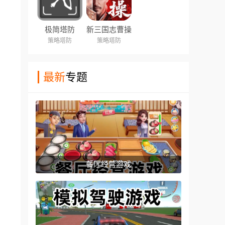
极简塔防
新三国志曹操
传
策略塔防
策略塔防
最新
专题
餐厅经营游戏