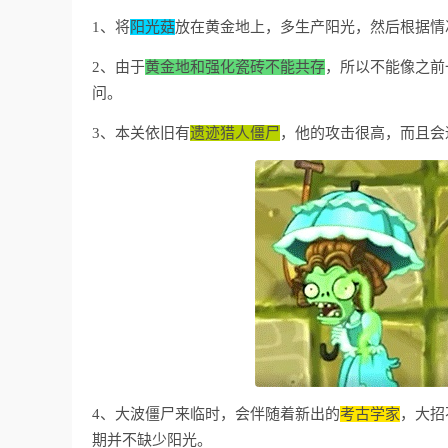
1、将
阳光菇
放在黄金地上，多生产阳光，然后根据情
2、由于
黄金地和强化瓷砖不能共存
，所以不能像之前
问。
3、本关依旧有
遗迹猎人僵尸
，他的攻击很高，而且会
4、大波僵尸来临时，会伴随着新出的
考古学家
，大招
期并不缺少阳光。