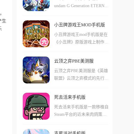
挖掘岛屿资源与商人交易购买
undam G Generation ETERNA
招募李白、武则天、徐霞客等
道具和武器，修建桥梁通往其
，
L)是一款以高达系列为背景的
200+动态名士，推进百家争
他岛屿抢夺资源并摧毁敌人的
产生
回合制策略模拟游戏，作为G
鸣、开辟丝绸之路等历史事
床。游戏增加了7种不同的药
小丑牌游戏王MOD手机版
世代系列的最新作，延续了系
乐
件，在水墨3D渲染的画卷中
水系统，隐身药水能让你悄悄
小丑牌游戏王mod手机版是在
列核心玩法的同时带来了前所
体验「会呼吸的历史」。游戏
接近敌方大本营挖掉床，配合
《小丑牌》原版游戏上制作的
未有的内容体量。游戏收录了
邀请了顶级配音阵容，人物形
多种策略玩法让团队配合成为
魔改整合版，你依然要通过打
超过70部高达作品中的500多
象、服饰与朝代完美契合，为
取胜关键。
出同花、顺子等这样德州里面
款机动战士与角色，从初代
玩家打造了一个有温度会呼吸
云顶之弈PBE美测服
的牌型来赚筹码，但这里的小
《机动战士高达》一直延续到
的国风世界。
云顶之弈PBE美测服是《英雄
丑牌全变成了你熟悉的游戏王
《水星的魔女》，全系列机体
联盟》云顶之弈模式的先行测
里面的卡牌，你要做的不仅是
与驾驶员自由组合。玩家可以
试移动版，它不仅有着端游原
算数，还要像决斗者一样管理
选择自己喜欢的机体组成终极
汁原味的8人回合制对战玩
墓地、额外卡组，甚至发动场
小队，通过策略回合制战斗的
死去活来手机版
法，更是全球玩家抢先探索新
地魔法来击败盲注。
方式，在主线剧情中重现经典
死去活来手机版是一款移植自
内容测试新机制的首选阵地，
名场面，体验沉浸式的宇宙世
Steam平台的近未来肉鸽策略
你将与全球7名对手同台竞
纪战争。
战斗手游，英文名称为Live H
技，通过招募英雄、激活羁
ard, Die Hard。游戏背景设定
绊、合成神装，在随机的选秀
吉星派对手机版