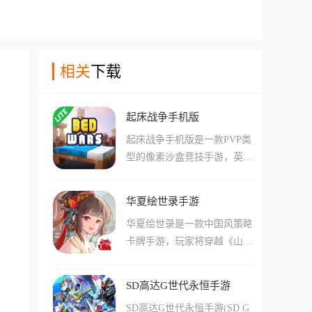
相关
下载
起床战争手机版
起床战争手机版是一款PVP类
型的像素沙盒竞技手游，英文
名叫Bed Wars，由Blockman G
O Studio推出。游戏在我的世
华夏绘世录手游
界的基础上创建了全新的玩
华夏绘世录是一款中国风策略
法，16名玩家将被分为四个四
卡牌手游，玩家将穿越《山河
人小组，每个小组出生在不同
社稷图》，成为手握指点江山
的岛屿中，各自岛屿上都有基
笔的绘世者，绘制一个真实的
地和床。只要床存在，玩家就
SD高达G世代永恒手游
华夏文明。游戏以模拟、收
可以无限复活重生，玩家需要
SD高达G世代永恒手游(SD G
集、养成为核心玩法，玩家将