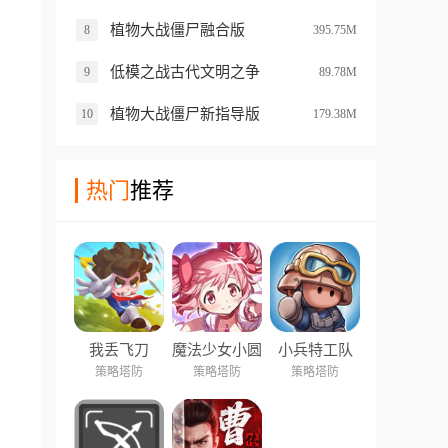
植物大战僵尸融合版
8
395.75M
低模之战古代文明之争
9
89.78M
植物大战僵尸新指导版
10
179.38M
热门
推荐
我丢飞刀
魔法少女小圆
小兵特工队
Magia Exedra
策略塔防
策略塔防
策略塔防