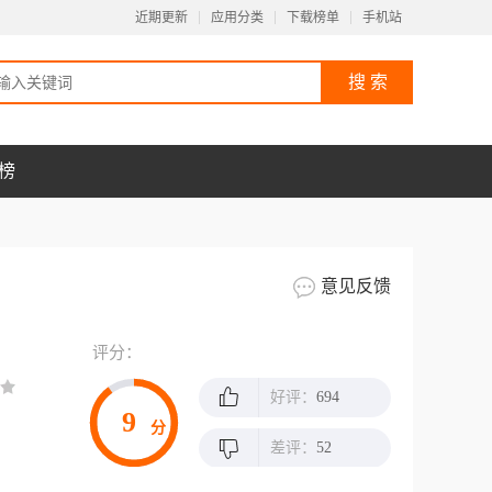
近期更新
应用分类
下载榜单
手机站
榜
意见反馈
评分：
好评：
694
9
分
差评：
52