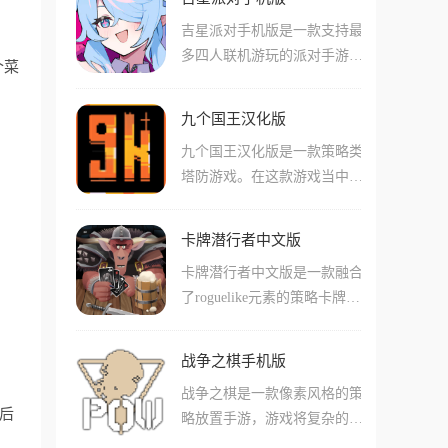
在未来的地球，人类文明遭受
与对战中登顶云顶之弈。
吉星派对手机版是一款支持最
外星人入侵，整个社会危在旦
多四人联机游玩的派对手游，
夕，玩家需要扮演特殊战斗部
个菜
游戏融合了类似大富翁的棋盘
队的指挥官，通过管理部队、
玩法和卡牌战斗系统，让玩家
治疗伤员与改造士兵来组建精
九个国王汉化版
在欢乐的派对氛围中体验策略
锐队伍，抵御外星入侵并拯救
九个国王汉化版是一款策略类
与运气的较量。玩家可以选择
地球。游戏融合了即时战术与
塔防游戏。在这款游戏当中，
独具特色的可爱角色，通过投
Roguelike元素，分为基地管理
我们玩家将通过卡牌建造和资
掷骰子在棋盘上移动，使用卡
阶段与远征战斗阶段两大阶
源管理来发展王国，抵御其他
牌与技能与其他玩家竞争或合
段，利用远征中获得的资源强
卡牌潜行者中文版
国王的入侵。同时这款游戏包
作。游戏采用恶搞卡通的美术
化士兵，构建出能拯救地球于
卡牌潜行者中文版是一款融合
含数百张独特卡牌和多样化的
风格，支持PVP对战与PVE合
毁灭边缘的终极部队。
了roguelike元素的策略卡牌游
建筑与军队组合，支持我们玩
作两种模式，既有四人各自为
戏，游戏采用独特的地牢卡牌
家在快节奏玩法中扩展疆土，
战的激烈对抗，也有四人合作
模式，玩家需要与坐在对面的
最终成为众王之王。并且每局
攻克难关的团队协作。游戏的
战争之棋手机版
怪物进行卡牌对战。游戏像扑
游戏提供随机卡牌与事件，我
胜负既取决于玩家的策略选
战争之棋是一款像素风格的策
克牌一样共有54张卡牌，分别
们需要根据当前局势构筑卡
择，也带有些许运气成分，每
后
略放置手游，游戏将复杂的战
有4个空白卡槽，每回合玩家
组，在抵御入侵与对外扩张之
场游戏都充满惊喜与意外，快
争题材浓缩在3x3的小型棋盘
可以获得5张具有独特能力的