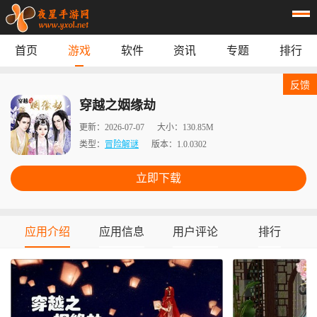
首页
游戏
软件
资讯
专题
排行
首页
游戏
应用
资讯
反馈
专题
榜单
穿越之姻缘劫
更新：
2026-07-07
大小：
130.85M
类型：
冒险解谜
版本：
1.0.0302
立即下载
应用介绍
应用信息
用户评论
排行