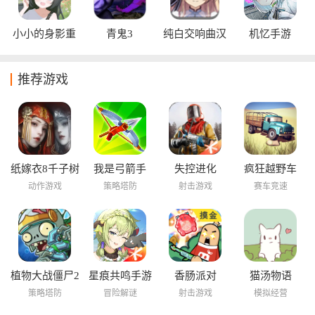
小小的身影重
青鬼3
纯白交响曲汉
机忆手游
叠的内心
化版
推荐游戏
纸嫁衣8千子树
我是弓箭手
失控进化
疯狂越野车
动作游戏
策略塔防
射击游戏
赛车竞速
植物大战僵尸2
星痕共鸣手游
香肠派对
猫汤物语
海底世界
策略塔防
冒险解谜
射击游戏
模拟经营