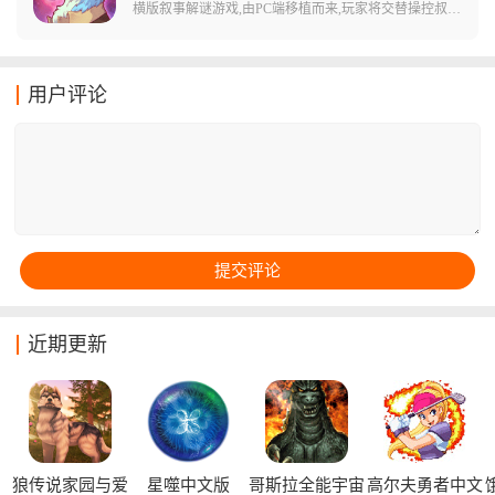
家,玩家可以获得经验和奖励升级角色和武器。游戏内融
横版叙事解谜游戏,由PC端移植而来,玩家将交替操控叔侄
入了肉鸽玩法元素,每次进入地下城的地图、敌人、道具
二人——沉稳的哈罗德与机敏的威利,在受诅咒的山间疗
都是随机生成的,让每一次探索都是全新的挑战。
养院中展开惊心动魄的探索。游戏采用动物拟人化的世
界观构建了神秘莫测的冒险舞台,通过30余张精心设计的
用户评论
地图,呈现了炼金术与神秘学交织的诡异氛围。游戏中的
每个场景细节都可能成为解谜关键,玩家需要运用两位主
角的特殊能力协同破解机关,从布满远古生物遗骸的地下
室到被大雾封锁的庭院,环环相扣的剧情与层层递进的谜
题设计,为玩家带来持续8-10小时的沉浸式解谜体验。
近期更新
狼传说家园与爱
星噬中文版
哥斯拉全能宇宙
高尔夫勇者中文