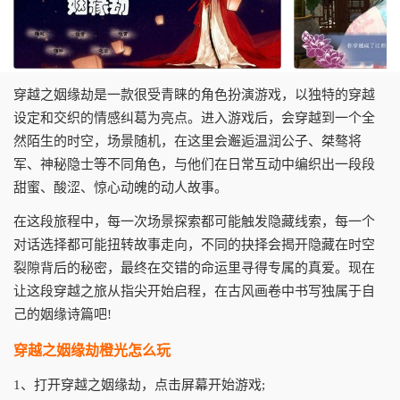
穿越之姻缘劫是一款很受青睐的角色扮演游戏，以独特的穿越
设定和交织的情感纠葛为亮点。进入游戏后，会穿越到一个全
然陌生的时空，场景随机，在这里会邂逅温润公子、桀骜将
军、神秘隐士等不同角色，与他们在日常互动中编织出一段段
甜蜜、酸涩、惊心动魄的动人故事。
在这段旅程中，每一次场景探索都可能触发隐藏线索，每一个
对话选择都可能扭转故事走向，不同的抉择会揭开隐藏在时空
裂隙背后的秘密，最终在交错的命运里寻得专属的真爱。现在
让这段穿越之旅从指尖开始启程，在古风画卷中书写独属于自
己的姻缘诗篇吧!
穿越之姻缘劫橙光怎么玩
1、打开穿越之姻缘劫，点击屏幕开始游戏;