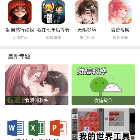
超自然行动组
我在七年后等着
无限梦境
奇迹暖暖
你
动作游戏
单机游戏
角色扮演
角色扮演
最新专题
看漫画软件
微信软件