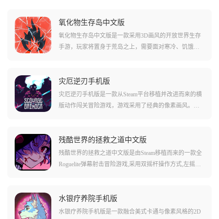
氧化物生存岛中文版
氧化物生存岛中文版是一款采用3D画风的开放世界生存
手游，玩家将置身于荒岛之上，需要面对寒冷、饥饿、
掠食者以及其他敌人的全方位挑战。游戏还原了现实的
全部因素，具有硬核的生存体验，核心玩法包括资源采
集、工具和武器制作、建造庇护所以及服装装备制作。
灾厄逆刃手机版
多样化气候系统要求玩家灵活应对不同环境，支持多人
灾厄逆刃手机版是一款从Steam平台移植并改进而来的横
联机，可以与朋友结盟共同建设庇护所、分享资源，一
版动作闯关冒险游戏，游戏采用了经典的像素画风。玩
起开拓属于自己的生存领地。
家将操控一位长发飘飘的少女前往地牢深处，融合了动
作冒险、平台跳跃和探索解谜等玩法，种种roguelike事件
层出不穷。游戏支持简体中文语言，具有完整的PC端内
残酷世界的拯救之道中文版
容，设计了丰富多样的关卡以及场景，加入随机生成的
残酷世界的拯救之道中文版是由Steam移植而来的一款全
怪物、地图与道具，让每次挑战都充满新鲜感。
Roguelite弹幕射击冒险游戏,采用双摇杆操作方式,左摇杆
移动、右摇杆瞄准。游戏采用像素艺术风格的画面,玩家
将在随机生成的地下城中展开冒险,利用超过20种魔法物
品自由组合出独特的射击技能效果,挑战各类敌人和Bos
水银疗养院手机版
s。游戏拥有丰富的剧情与事件,还加入了五个转移来的国
水银疗养院手机版是一款融合美式卡通与像素风格的2D