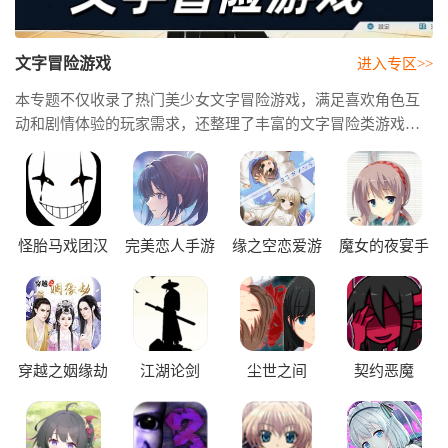
文字冒险游戏
进入专区>>
本专题不仅收录了热门美少女文字冒险游戏，满足喜欢角色互
动和剧情体验的玩家需求，还整理了丰富的文字冒险类游戏资
源，方便大家快速找到感兴趣的作品。此外，我们还精选了优
质的文字冒险类游戏推荐，帮助你发现更多高口碑、高质量的
剧情佳作，尽情享受文字带来的独特游戏魅力。
怪胎马戏团汉
完美恋人手游
缘之空恋爱游
魔女的夜宴手
化版
戏手机汉化版
游版
穿越之姻缘劫
江湖论剑
尘世之间
契约恶魔