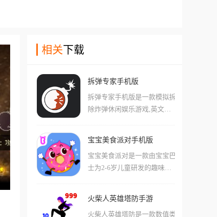
相关
下载
拆弹专家手机版
拆弹专家手机版是一款模拟拆
除炸弹休闲娱乐游戏,英文名
叫Keep Talking and Nobody Ex
plodes,也叫保持交流就没人爆
宝宝美食派对手机版
炸、拆弹能手。游戏支持双人
宝宝美食派对是一款由宝宝巴
和多人游玩,玩家将和好友一
士为2-6岁儿童研发的趣味食
起拆除炸弹,一不小心,炸弹就
育启蒙手游，游戏将汉堡、蛋
会砰的一声发生爆炸。在游戏
糕、面条等10种常见美食做成
中,玩家一方扮演拆弹者,目标
火柴人英雄塔防手游
了可爱的卡通形象，它们不仅
是在伙伴的帮助下拆除炸弹,
火柴人英雄塔防是一款数值类
会说话，宝贝的任务就是帮助