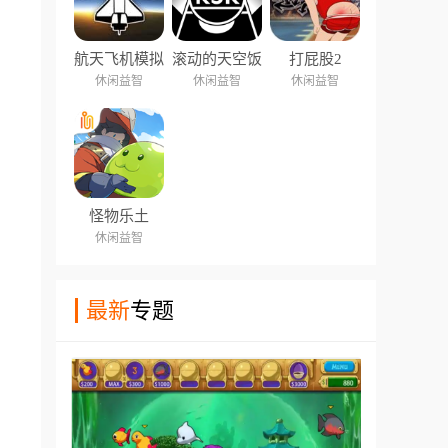
航天飞机模拟
滚动的天空饭
打屁股2
器2
制版
休闲益智
休闲益智
休闲益智
怪物乐土
休闲益智
最新
专题