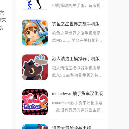
另一方则扮演拆弹专家,通过
型的策略闯关手游，玩家扮演
这些美食朋友装扮自己，参加
使用拆弹手册指引你完成拆弹
洞穴
一名接受国王委托的火柴人勇
盛大的派对，通过帮美食洗
任务。游戏内拆弹者看不到手
越来
者，任务是攻破敌军镇守的多
澡、换装、装饰等互动，孩子
册,专家也看不到炸弹,所以每
钓鱼之星世界之旅手机版
层城堡，解救被困在塔顶的公
的，
能自然而然地认识食材，了解
个人都需要将自己看到的情况
钓鱼之星世界之旅手机版是一
主，游戏的玩法很简单，塔里
食物的制作过程，并建立起对
说出来,随着炸弹的爆炸时间,
款由Switch平台完美移植的高
的每个敌人头上都顶着一个代
食物的初步认知。
交流和配合必须要快,不然炸
画质休闲钓鱼手游，游戏不仅
表战斗力的数字，你必须像玩
弹就会来不及拆除发生爆炸,
继承了原版可爱清新的卡通画
大鱼吃小鱼一样，精准计算每
则闯关失败。
狼人清洁工模拟器手机版
风，更通过40多个风格各异的
一次进攻，才能在这场关于数
狼人清洁工模拟器手机版是一
全球钓点，为你构建了一个庞
字的游戏中存活下去。
款从Steam移植到手机的独特
大的钓鱼宇宙，你可以从各具
游戏，游戏融合了潜行和喜剧
特色的鱼类中丰富你的图鉴，
元素。在里面玩家将扮演身负
通过不断磨练技巧和升级装
tentaclevan触手货车汉化版
狼人诅咒的清洁工凯尔，为了
备，从一个连小鱼苗都拽不动
tentaclevan触手货车汉化版是
凑齐房租不得不接受七天无偿
的菜鸟，进化成为横跨极地与
一款很有意思的克苏鲁主题冒
夜班的高危工作。白天你需要
赤道的顶级垂钓达人。
险闯关手游，在这款手游中玩
做的是恪守职业本分清理办公
家们可以驾驶着一辆超级触手
室的污渍杂物，夜晚则要在血
滑雪大冒险哈基米版