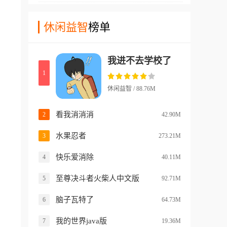
到十分刺激的游戏历程！
玩家们需要使用原作碧蓝档案
组，所以各种僵尸在移动过程
当中的部分角色来进行游戏，
休闲益智
榜单
当中也有很多区别，还有一些
通过判断枪内弹药的数量和种
僵尸会绕路攻击，需要玩家们
类，玩家们将有机会通过各种
合理的布置自己的植物，不要
我进不去学校了
方式直接对对手发动攻击，同
出现漏洞!
1
样对手也可以想办法来攻击
你！游戏中具体如何操作游玩
休闲益智 / 88.76M
还是非常复杂的，不同的局面
下如何处理都需要玩家们自己
看我消消消
2
42.90M
想办法来胜利！
水果忍者
3
273.21M
快乐爱消除
4
40.11M
至尊决斗者火柴人中文版
5
92.71M
脑子瓦特了
6
64.73M
我的世界java版
7
19.36M