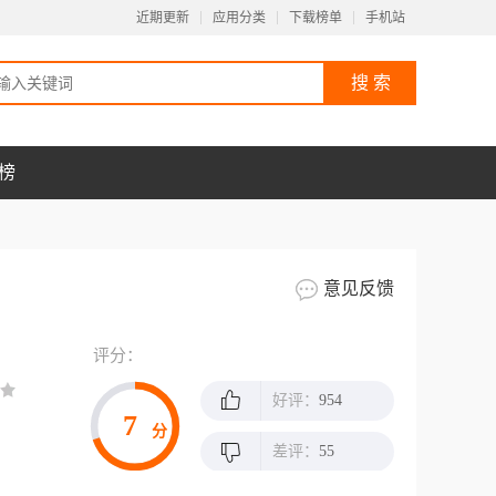
近期更新
应用分类
下载榜单
手机站
榜
意见反馈
评分：
好评：
954
7
分
差评：
55