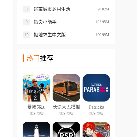
逃离城市乡村生活
8
26.02M
指尖小能手
9
103.95M
掘地求生中文版
10
199.99M
热门
推荐
暴揍邻居
长途大巴模拟
Patricks
器中文版
Parabox
休闲益智
休闲益智
休闲益智