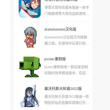
面包车在大街上闲逛，可以选
月微光与加班灯火的交织中艰
滑雪大冒险哈基米版是一款专
择抓捕您看见的任意路人!游
难压制狂暴的本能，在规定时
门根据滑雪大冒险这款游戏创
戏玩法十分的有趣，随着您游
间内完成清洁任务的同时严守
作的同人游戏版本，在这个版
戏的流畅进行，还会收集到更
狼人身份不被发现。
本的游戏中玩家们可以使用跳
多的细胞功能，允许玩家利用
drainmansion汉化版
跃的方式躲避各种障碍，并且
这些细胞功能直接为自己解锁
drainmansion汉化版又叫做魅
一路上通过拾取各种道具直接
各种不同的特殊能力，还能够
魔之森，在游戏中玩家们扮演
高速前进！游戏中支持用户们
让用户们简单的进行操作!
的主角会偶然来到一个废弃的
使用的角色快速的使用道具前
豪宅当中，这里看起来废弃了
进甚至飞行，如何使用这些不
pvzmc重制版
很久，玩家却被各种谜题困在
同的道具将会成为玩家们关注
pvzmc重制版是一款玩家自制
了里面。在游戏中有不少的魔
的重点！游戏中还有许多特殊
的我的世界模组版本，在这款
物在游荡，玩家们需要合理判
的玩法和内容，等你来体验
游戏版本中，用户们可以体验
断游戏中的行进路线，并且想
哦！
到直接使用各种植物在我的世
办法进行解谜，找到快速逃离
基沃托斯大轮盘2022版
界游戏中进行种植并且防御僵
这里的方法！游戏中有不少特
基沃托斯大轮盘2022版是一款
尸进攻的快乐，还能够看到和
别好玩的游戏细节，还有完善
特别好玩的恶魔轮盘赌衍生版
原版游戏有许多不同的玩法!
的故事链条，能让玩家们体验
本游戏，在这个版本的游戏中
由于变成了我的世界游戏模