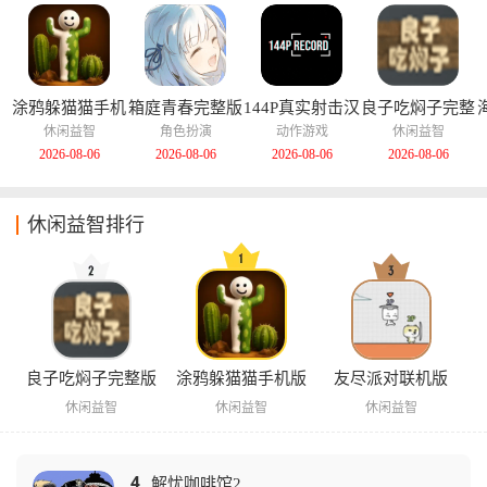
涂鸦躲猫猫手机
箱庭青春完整版
144P真实射击汉
良子吃焖子完整
版
化版
版
休闲益智
角色扮演
动作游戏
休闲益智
2026-08-06
2026-08-06
2026-08-06
2026-08-06
休闲益智排行
良子吃焖子完整版
涂鸦躲猫猫手机版
友尽派对联机版
休闲益智
休闲益智
休闲益智
4
解忧咖啡馆2