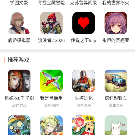
学园文豪
寻找宝藏冒险
克苏鲁异闻录
我的世界冰火
StrayDogs手游
中文版
汉化版
传说模组版
病娇模拟器
流浪者2 2026
传说之下bnp
永恒的赛妮亚
amai模组
中文版
命运之轮内购
版
推荐游戏
纸嫁衣8千子树
我是弓箭手
失控进化
疯狂越野车
动作游戏
策略塔防
射击游戏
赛车竞速