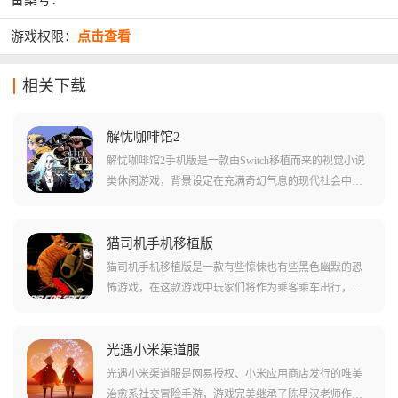
备案号：
游戏权限：
点击查看
相关下载
解忧咖啡馆2
解忧咖啡馆2手机版是一款由Switch移植而来的视觉小说
类休闲游戏，背景设定在充满奇幻气息的现代社会中，
玩家将扮演咖啡馆老板在深夜咖啡馆中与各种奇幻生物
和人类顾客进行交流。游戏作为解忧咖啡馆的续作延续
了经典的像素画风与经营玩法，保留了一代的所有配方
猫司机手机移植版
并加入了全新的剧情和递交物品的新功能。玩家需要根
猫司机手机移植版是一款有些惊悚也有些黑色幽默的恐
据对话线索和顾客的情绪状态制作出适合的饮品，通过
怖游戏，在这款游戏中玩家们将作为乘客乘车出行，突
调制特定的饮品来影响故事的发展，不同的饮品配方会
然之间你发现自己的司机变成了一只猫，而遇到的各种
直接导致不同的故事分支和结局，增加游戏的可玩性和
人物也都变成了动物！这说不出来诡异的场景，让很多
重玩价值。
玩家汗毛倒树，但猫咪开车的可爱和他不断向你述说的
光遇小米渠道服
剧情又特别有趣。在这样灰色幽默的惊悚场景当中，玩
光遇小米渠道服是网易授权、小米应用商店发行的唯美
家们要如何处理呢？
治愈系社交冒险手游，游戏完美继承了陈星汉老师作品