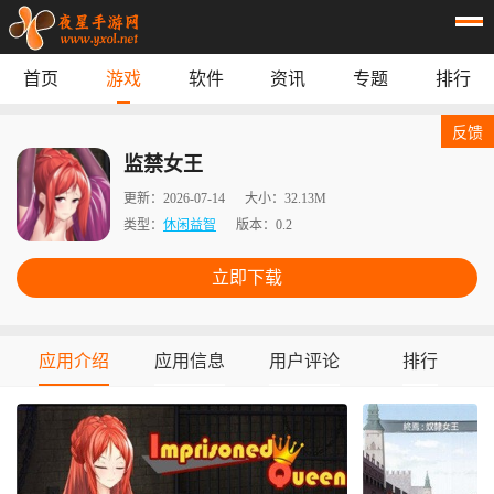
首页
游戏
软件
资讯
专题
排行
首页
游戏
应用
资讯
反馈
专题
榜单
监禁女王
更新：
2026-07-14
大小：
32.13M
类型：
休闲益智
版本：
0.2
立即下载
应用介绍
应用信息
用户评论
排行