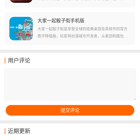
中那份温暖的核心，虽然账号与官服互不共通，但你依
然能在这片广袤的云海中体验到同步的季节更新和复刻
活动，你都将通过收集光之翼结交好友来传递火光，书
大家一起骰子街手机版
写属于你的冒险篇章。
大家一起骰子街是享誉全球的经典桌游及其续作的官方
数字移植版，玩家将扮演城市开发者，从麦田和面包店
这两块地皮开始，通过投掷骰子获取资金，并利用资金
购买各种功能卡牌来扩张领地，你不仅要关注自己的点
数，更要提防对手的掠夺，支持最多四人同屏或在线竞
用户评论
技，是家庭聚会的绝佳选择。
近期更新