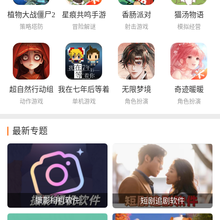
植物大战僵尸2
星痕共鸣手游
香肠派对
猫汤物语
海底世界
策略塔防
冒险解谜
射击游戏
模拟经营
超自然行动组
我在七年后等着
无限梦境
奇迹暖暖
你
动作游戏
单机游戏
角色扮演
角色扮演
最新专题
摄影相机软件
短剧追剧软件