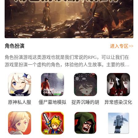
角色扮演
进入专区>>
角色扮演游戏这类游戏也就是我们常说的RPG，可以让我们在
游戏里扮演一个虚构的角色，体验他的人生故事。主要的核心
玩法就是成长和探索，需要通过完成任务、打败怪物来获得经
验，让自己的角色升级变得更强大。它能让你暂时忘记现实，
在一个充满魔法、冒险和英雄传说的世界里，创造属于自己的
传奇。
原神私人服
僵尸墓地模拟
捉弄沉睡的胡
异常感染汉化
器正式版
桃2.6
版