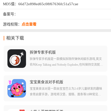
MD5值：66d72e898ed65c08f67636fc51a57cae
备案号：
游戏权限：
点击查看
相关下载
拆弹专家手机版
拆弹专家手机版是一款模拟拆除炸弹休闲娱乐游戏,英文
名叫Keep Talking and Nobody Explodes,也叫保持交流就没
人爆炸、拆弹能手。游戏支持双人和多人游玩,玩家将和
好友一起拆除炸弹,一不小心,炸弹就会砰的一声发生爆
炸。在游戏中,玩家一方扮演拆弹者,目标是在伙伴的帮助
宝宝美食派对手机版
下拆除炸弹,另一方则扮演拆弹专家,通过使用拆弹手册指
宝宝美食派对是一款由宝宝巴士为2-6岁儿童研发的趣味
引你完成拆弹任务。游戏内拆弹者看不到手册,专家也看
食育启蒙手游，游戏将汉堡、蛋糕、面条等10种常见美
不到炸弹,所以每个人都需要将自己看到的情况说出来,随
食做成了可爱的卡通形象，它们不仅会说话，宝贝的任
着炸弹的爆炸时间,交流和配合必须要快,不然炸弹就会来
务就是帮助这些美食朋友装扮自己，参加盛大的派对，
不及拆除发生爆炸,则闯关失败。