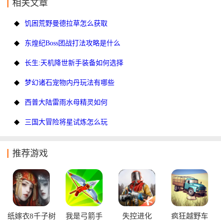
相关文章
饥困荒野曼德拉草怎么获取
东煌纪Boss团战打法攻略是什么
长生:天机降世新手装备如何选择
梦幻诸石宠物内丹玩法有哪些
西普大陆雷雨水母精灵如何
三国大冒险将星试炼怎么玩
推荐游戏
纸嫁衣8千子树
我是弓箭手
失控进化
疯狂越野车