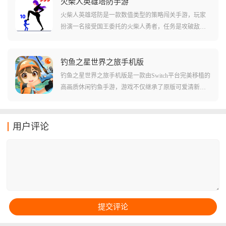
通过帮美食洗澡、换装、装饰等互动，孩子能自然而然
火柴人英雄塔防手游
地认识食材，了解食物的制作过程，并建立起对食物的
火柴人英雄塔防是一款数值类型的策略闯关手游，玩家
初步认知。
扮演一名接受国王委托的火柴人勇者，任务是攻破敌军
镇守的多层城堡，解救被困在塔顶的公主，游戏的玩法
很简单，塔里的每个敌人头上都顶着一个代表战斗力的
数字，你必须像玩大鱼吃小鱼一样，精准计算每一次进
钓鱼之星世界之旅手机版
攻，才能在这场关于数字的游戏中存活下去。
钓鱼之星世界之旅手机版是一款由Switch平台完美移植的
高画质休闲钓鱼手游，游戏不仅继承了原版可爱清新的
卡通画风，更通过40多个风格各异的全球钓点，为你构
建了一个庞大的钓鱼宇宙，你可以从各具特色的鱼类中
丰富你的图鉴，通过不断磨练技巧和升级装备，从一个
用户评论
连小鱼苗都拽不动的菜鸟，进化成为横跨极地与赤道的
顶级垂钓达人。