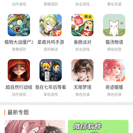
动作游戏
策略塔防
射击游戏
赛车竞速
植物大战僵尸2
星痕共鸣手游
香肠派对
猫汤物语
海底世界
策略塔防
冒险解谜
射击游戏
模拟经营
超自然行动组
我在七年后等着
无限梦境
奇迹暖暖
你
动作游戏
单机游戏
角色扮演
角色扮演
最新专题