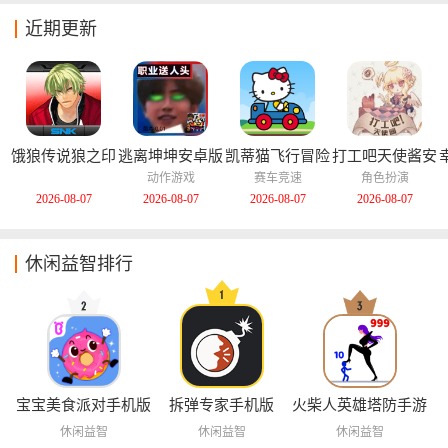
近期更新
饿狼传说狼之印
逃离坤坤安卓版
凯蒂猫飞行冒险
打工吧天使酱安
记安卓版
中文版
卓版
动作游戏
赛车竞速
角色扮演
2026-08-07
2026-08-07
2026-08-07
2026-08-07
休闲益智排行
宝宝美食派对手机版
拆弹专家手机版
火柴人英雄塔防手游
休闲益智
休闲益智
休闲益智