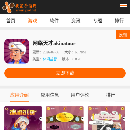
首页
游戏
软件
资讯
专题
排行
首页
游戏
应用
资讯
反馈
专题
榜单
网络天才akinatour
更新：
2026-07-06
大小：
63.78M
类型：
休闲益智
版本：
8.8.28
立即下载
应用介绍
应用信息
用户评论
排行