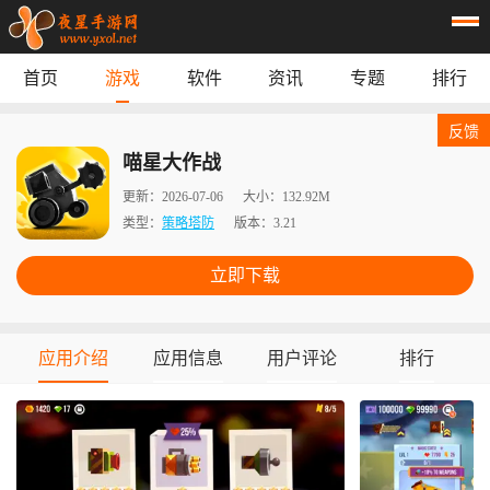
首页
游戏
软件
资讯
专题
排行
首页
游戏
应用
资讯
反馈
专题
榜单
喵星大作战
更新：
2026-07-06
大小：
132.92M
类型：
策略塔防
版本：
3.21
立即下载
应用介绍
应用信息
用户评论
排行