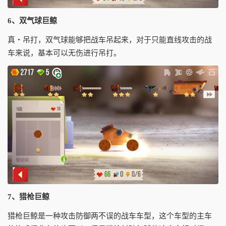
6、双气球巨鲸
真・吊打，双气球能够把战车吊起来，对于只能直线攻击的战
车来说，基本可以无伤进行吊打。
7、猎枪巨鲸
猎枪巨鲸是一种攻击防御两不误的战车车型，这个车型的主车