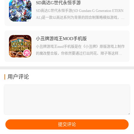
合成为取胜关键。
士，推进百家争鸣、开辟丝绸之路等历史事件，在水墨3
SD高达G世代永恒手游
D渲染的画卷中体验「会呼吸的历史」。游戏邀请了顶级
SD高达G世代永恒手游(SD Gundam G Generation ETERN
配音阵容，人物形象、服饰与朝代完美契合，为玩家打
AL)是一款以高达系列为背景的回合制策略模拟游戏，作
造了一个有温度会呼吸的国风世界。
为G世代系列的最新作，延续了系列核心玩法的同时带来
了前所未有的内容体量。游戏收录了超过70部高达作品
中的500多款机动战士与角色，从初代《机动战士高达》
小丑牌游戏王MOD手机版
一直延续到《水星的魔女》，全系列机体与驾驶员自由
小丑牌游戏王mod手机版是在《小丑牌》原版游戏上制作
组合。玩家可以选择自己喜欢的机体组成终极小队，通
的魔改整合版，你依然要通过打出同花、顺子等这样德
过策略回合制战斗的方式，在主线剧情中重现经典名场
州里面的牌型来赚筹码，但这里的小丑牌全变成了你熟
面，体验沉浸式的宇宙世纪战争。
悉的游戏王里面的卡牌，你要做的不仅是算数，还要像
决斗者一样管理墓地、额外卡组，甚至发动场地魔法来
用户评论
击败盲注。