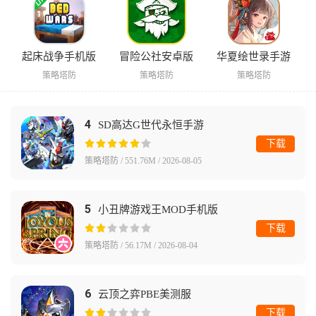
起床战争手机版
冒险公社安卓版
华夏绘世录手游
策略塔防
策略塔防
策略塔防
4
SD高达G世代永恒手游
下载
策略塔防 / 551.76M / 2026-08-05
5
小丑牌游戏王MOD手机版
下载
策略塔防 / 56.17M / 2026-08-04
6
云顶之弈PBE美测服
下载