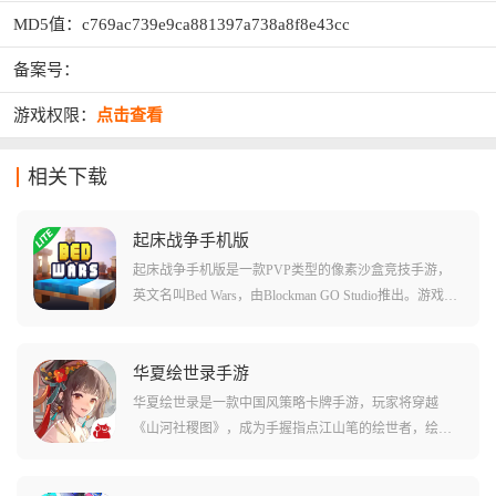
MD5值：c769ac739e9ca881397a738a8f8e43cc
备案号：
游戏权限：
点击查看
相关下载
起床战争手机版
起床战争手机版是一款PVP类型的像素沙盒竞技手游，
英文名叫Bed Wars，由Blockman GO Studio推出。游戏在
我的世界的基础上创建了全新的玩法，16名玩家将被分
为四个四人小组，每个小组出生在不同的岛屿中，各自
岛屿上都有基地和床。只要床存在，玩家就可以无限复
华夏绘世录手游
活重生，玩家需要挖掘岛屿资源与商人交易购买道具和
华夏绘世录是一款中国风策略卡牌手游，玩家将穿越
武器，修建桥梁通往其他岛屿抢夺资源并摧毁敌人的
《山河社稷图》，成为手握指点江山笔的绘世者，绘制
床。游戏增加了7种不同的药水系统，隐身药水能让你悄
一个真实的华夏文明。游戏以模拟、收集、养成为核心
悄接近敌方大本营挖掉床，配合多种策略玩法让团队配
玩法，玩家将招募李白、武则天、徐霞客等200+动态名