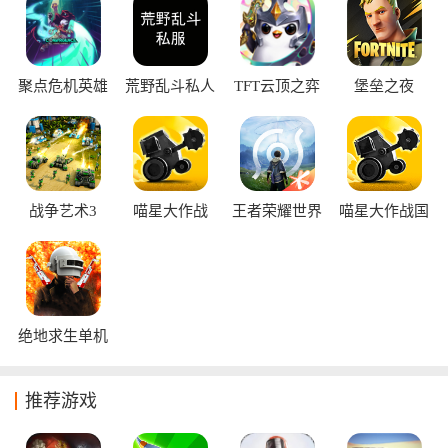
一些喜欢玩恐怖游戏的玩家来体验，毕竟能够体验到这种游戏
所带来的那种一睹未来PVP战场的烽火狼烟。
聚点危机英雄
荒野乱斗私人
TFT云顶之弈
堡垒之夜
联盟外传手机
服
国际版
版
战争艺术3
喵星大作战
王者荣耀世界
喵星大作战国
际服
绝地求生单机
版
推荐游戏