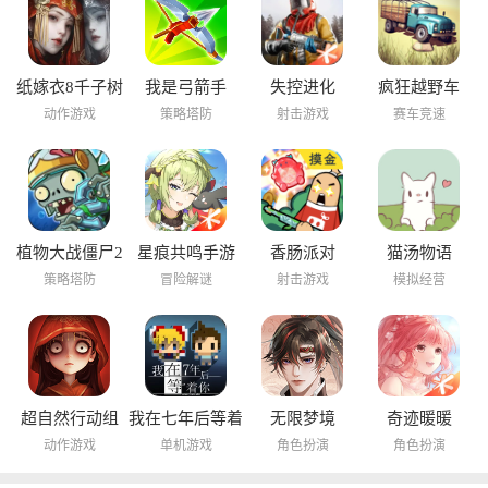
纸嫁衣8千子树
我是弓箭手
失控进化
疯狂越野车
动作游戏
策略塔防
射击游戏
赛车竞速
植物大战僵尸2
星痕共鸣手游
香肠派对
猫汤物语
海底世界
策略塔防
冒险解谜
射击游戏
模拟经营
超自然行动组
我在七年后等着
无限梦境
奇迹暖暖
你
动作游戏
单机游戏
角色扮演
角色扮演