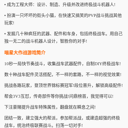
• 成为工程大师：设计、制造、升级并改进终极战斗机器人!
• 扮演一只坏坏的街头小猫，在快速又搞笑的PVP战斗挑战其他
玩家!
• 发掘几十种疯狂的武器、配件和车身，包括终极战车。用自己
独一无二的战斗机器人设计，智胜你的对手!
喵星大作战游戏简介
10秒一局快节奏战斗，收集战车武器配件，自制DIY终极战车!
数十种战车配件灵活搭配，不一样的套路，不一样的视觉效果!
挑战各路玩家，登顶世界锦标赛冠军!段位晋升，解锁高级配件!
帮会3V3互怼，传奇部件等你挑战!问鼎榜首，我觉得可以!
下注豪赌提升战车特殊属性，翻盘就在瞬息之间!
团结一致，建立强大的帮派，参加帮派战，或建造超强的终极
战车，统治终极联赛战斗。扫荡一切对手!