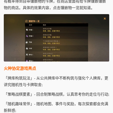
有概率得到自带镶嵌物的卡牌，在商店里面有给卡牌镶嵌镶嵌
物的商店。具体的效果内容，点击镶嵌物一览就知道。
火种协定游戏亮点
「牌库构筑玩法」- 从公共牌库中不断构筑与强化个人牌库，更
讲究随机性与卡牌取舍;
「策略战棋要素」- 回合制策略战棋，认真思考你的走位与行动;
「随机趣味常伴」- 随机地图、事件与奖励，每次探索都会充满
新鲜感;