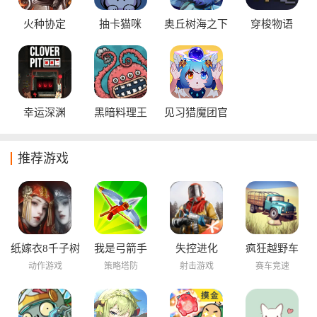
火种协定
抽卡猫咪
奥丘树海之下
穿梭物语
幸运深渊
黑暗料理王
见习猎魔团官
方正版
推荐游戏
纸嫁衣8千子树
我是弓箭手
失控进化
疯狂越野车
动作游戏
策略塔防
射击游戏
赛车竞速