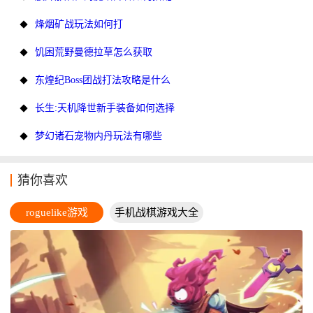
烽烟矿战玩法如何打
饥困荒野曼德拉草怎么获取
东煌纪Boss团战打法攻略是什么
长生:天机降世新手装备如何选择
梦幻诸石宠物内丹玩法有哪些
猜你喜欢
roguelike游戏
手机战棋游戏大全