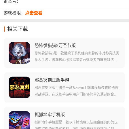
备案号：
游戏权限：
点击查看
相关下载
恐怖躲猫猫5万圣节版
恐怖躲猫猫5是一款延续了系列经典血脉的非对称竞技类
多人手游，游戏核心围绕追捕者vs逃脱者的阵营对抗展
开，你可以选择化身拥有超自然力量的狩猎者在限定时
间内清场，也可以作为逃脱者与队友在充满机关的地狱
殿堂中寻找宝石碎片，镶嵌大门逃出生天。
邪恶冥刻正版手游
邪恶冥刻正版手游是一款从steam上端游移植过来的卡牌
对战手游，在这款手游中用户们能够简单的通过组合各
种不同的卡牌和卡组，简单的体验到包括肉鸽密室等一
系列复杂的玩法和内容。在这款游戏中虽然有着比较复
杂的暗黑剧情和可怕的氛围，但是在主体的卡牌游戏玩
抓抓地牢手机版
法上是一点都不含糊的，不但卡组的配置非常丰富多
抓抓地牢手机版是一款以卡牌策略玩法融合经典肉鸽玩
样，还能帮助用户们感受到更多有趣的玩法和内容!
法而打造的创新式游戏，游戏内有着非常有趣的机制设