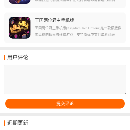
定，玩家所有的攻击都是需要靠抓娃娃进行的，抓到小
剑之类的攻击性道具则是攻击，其余的就是技能和防御
了，所以想要更好地取得游戏胜利，则是需要一点点抓
王国两位君主手机版
娃娃机的技巧了。除此之外，游戏还有着丰富角色和卡
王国两位君主手机版(Kingdom Two Crowns)是一款横版像
牌提供，在这里有着数十位技能完全不同的角色，这些
素风格的探索与建造游戏，支持简体中文且单机可玩。
角色可以帮助玩家更好地获得游戏的胜利。游戏中玩家
玩家扮演君主，招募追随者，建造防御工事，抵御贪婪
通过操控娃娃机抓取各式各样的物品，如武器、盾牌、
生物的袭击。游戏采用独特的昼夜循环玩法：白天骑马
消耗品等，来调整自己的战斗策略，在地牢中探险与敌
探索地图，收集金币和资源，招募NPC，寻找新技术;夜
用户评论
对势力交锋，并寻觅传说中的神器以恢复失去的神力。
晚金币会自动生成，可以用金币建造和升级建筑、城
墙、防御塔等防御工事。通过周而复始的探索与建设，
不断壮大自己的王国，最终击败所有贪婪生物，实现王
国的繁荣与安全。
近期更新