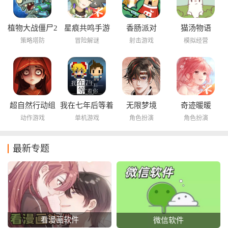
植物大战僵尸2
星痕共鸣手游
香肠派对
猫汤物语
海底世界
策略塔防
冒险解谜
射击游戏
模拟经营
超自然行动组
我在七年后等着
无限梦境
奇迹暖暖
你
动作游戏
单机游戏
角色扮演
角色扮演
最新专题
看漫画软件
微信软件