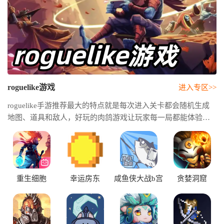
roguelike游戏
进入专区>>
roguelike手游推荐最大的特点就是每次进入关卡都会随机生成
地图、道具和敌人，好玩的肉鸽游戏让玩家每一局都能体验到
不同的战斗乐趣。肉鸽游戏十大神作不仅拥有爽快的战斗节
奏，还加入了角色成长、技能组合以及策略搭配等丰富玩法。
重生细胞
幸运房东
咸鱼侠大战b宫
贪婪洞窟
怪