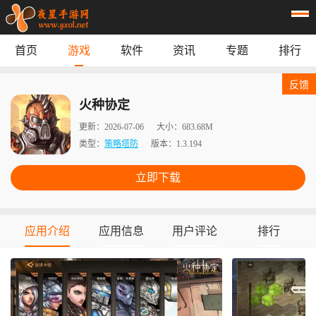
首页
游戏
软件
资讯
专题
排行
首页
游戏
应用
资讯
反馈
专题
榜单
火种协定
更新：
2026-07-06
大小：
683.68M
类型：
策略塔防
版本：
1.3.194
立即下载
应用介绍
应用信息
用户评论
排行