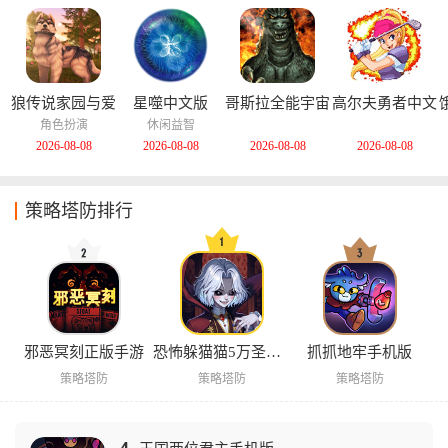
狼传说家园与爱
星噬中文版
哥斯拉全能宇宙
高尔夫勇者中文
心中文版
中文版
版
角色扮演
休闲益智
2026-08-08
2026-08-08
2026-08-08
2026-08-08
策略塔防排行
邪恶冥刻正版手游
恐怖躲猫猫5万圣节版
抓抓地牢手机版
策略塔防
策略塔防
策略塔防