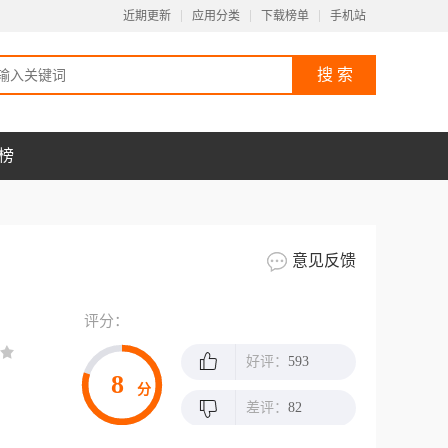
近期更新
应用分类
下载榜单
手机站
榜
意见反馈
评分：
好评：
593
8
分
差评：
82