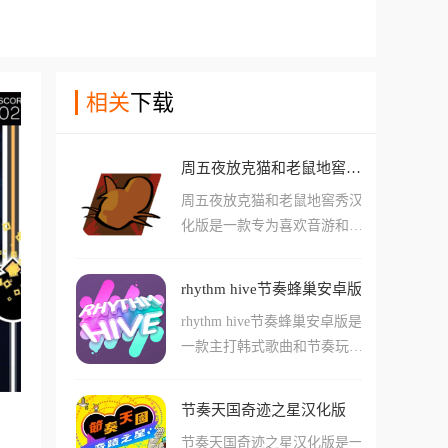
相关
下载
周五夜放克猫和老鼠地窖秀汉化版
周五夜放克猫和老鼠地窖秀汉
化版是一款专为喜欢音游和各
种节奏类手游的玩家们准备的
冒险玩法手游，在这款游戏中
rhythm hive节奏蜂巢安卓版
玩家们可以体验到很多独居特
rhythm hive节奏蜂巢安卓版是
色的回合制玩法，还有很有趣
一款主打韩式歌曲和节奏玩法
的角色驱动节奏玩法。游戏中
的偶像主题音游，在这款游戏
玩家们需要按照节奏和指示按
中玩家们能够看到很多自己喜
下正确的按键，还要看到角色
节奏天国奇迹之星汉化版
欢的明星，并且能够使用他们
的动作和各种干扰，游戏中各
节奏天国奇迹之星汉化版是一
真实演奏过的各种乐曲来游玩