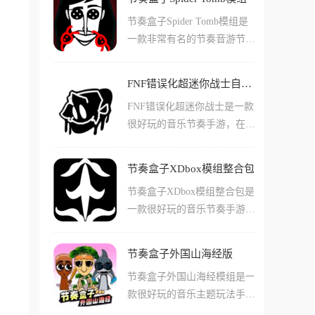
为音乐游戏爱好者提供全新的
简单的开始游玩，并且体验自
节奏盒子Spider Tomb模组是
游戏体验。游戏的核心玩法是
己打自己谱面的快乐!如果其
一款非常有名的节奏音游节奏
通过指尖操控小球在砖块上跳
他玩家玩到你的谱面之后，还
盒子的玩家自制模组游戏，在
跃，聆听音乐节拍并跟随节奏
有可能给你点赞留言哦!
这款手游中玩家们会发现内置
移动，结合了休闲、闯关、音
FNF错误化超迷你战士自带mod版
了许多热门的音乐和歌曲，其
乐、节奏等多种元素。采用清
FNF错误化超迷你战士是一款
中不少都是tiktok或者抖音上
新简约的卡通风格设计和多彩
很好玩的音乐节奏手游，在这
流行的曲目!玩家们能够自己
炫酷的特效，提供令人惊叹的
款游戏中玩家们能够体验到许
选择自己喜欢的那类型曲子进
3D环境和真实场景效果，带
多不同的音乐和闯关玩法，还
行演奏，通过使用不同的角
来无与伦比的视觉盛宴。游戏
节奏盒子XDbox模组整合包
有很多音乐节拍的点击和角色
色，它们的声音和使用的乐器
操作简单易于上手，但考验玩
节奏盒子XDbox模组整合包是
可以让您来选择！在这款游戏
也会有很大的不同!这些角色
家的反应能力、手速和音乐节
一款很好玩的音乐节奏手游，
中玩家们还能根据游戏的节
的造型也十分的有趣，您完成
奏感，丰富的关卡和高品质音
在这款游戏中玩家们会看到很
拍，自由的选择不同类型的挑
了作品之后，就能轻松的使用
乐让人分分钟上瘾。
多不同穿着和装扮的动画小
战！还能不断的提高您的反应
游戏内工具导出哦!
节奏盒子外国山海经版
人，这些小人代表着不同类型
速度！在这款游戏中能玩的模
节奏盒子外国山海经模组是一
的乐器和节奏，玩家们可以自
式也非常多，包括简单普通困
款很好玩的音乐主题玩法手
己点击这些不同小人来开始匹
难多种模式都能够自由选择！
游，在这款游戏中玩家们可以
配音乐进行另类的演奏！游戏