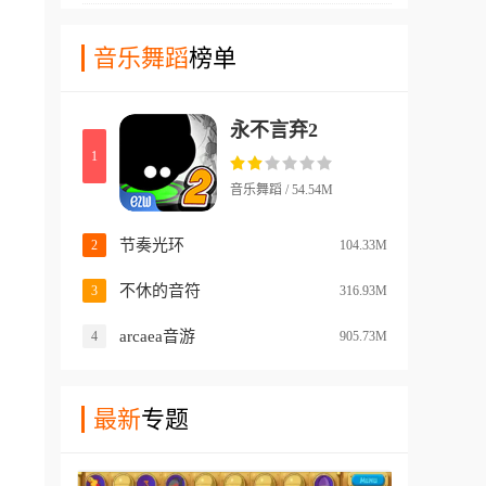
使用各种不同的节奏和音符来
玩家们可以选择导入各种不同
演奏不同种类的音乐，而且游
音乐舞蹈
榜单
的音乐，也可以使用他预设的
戏中每种节奏音符都有对应的
一些音乐来进行游戏！在各种
角色，并且使用不同的角色演
不同风格的节奏演出下，体验
永不言弃2
奏出来的效果也是完全不一样
前所未有的演奏体验！
1
的！在游戏中玩家们能够使用
的其他内容非常多，还有许多
音乐舞蹈 / 54.54M
不同类型的游戏玩法和亮点，
适合各种不同类型的玩家使
节奏光环
2
104.33M
用！
不休的音符
3
316.93M
arcaea音游
4
905.73M
最新
专题