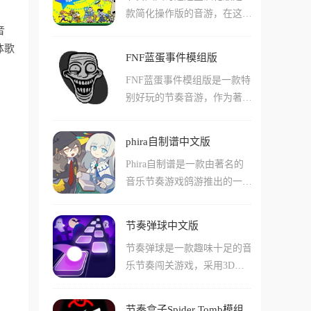
种不同类型的音游都十分有
款简化操作版的音游，在这款
节奏游戏。在这款游戏中还有
趣，还有不少有趣的角色介
音
游戏中玩家们不用背任何按键
许多不同难度的谱面和少见的
绍!
体歌
组合，只要跟着节拍点、敲、
真人mv背景，让您在游玩节
FNF蓝蛋事件模组版
滑就能轻松过关了！游戏中收
奏游戏的时候能够体验到更多
FNF蓝蛋事件模组版是一款特
录了八十多款节奏小游戏，从
的乐趣!游戏中还有不少的造
别好玩的节奏音游，作为著名
雨伞开合、跨栏跳跃到飞盘抛
型皮肤等玩法，可以让玩家们
游戏系列周五夜放克的一部作
接都是独立的节奏玩法，而且
来体验!
品，他继承了原版的各种音乐
每关都有独立世界观和动画，
phira自制谱中文版
和操作风格，还加入了很多全
非常的轻松有趣！而且游戏中
Phira自制谱是一款由著名的
新的内容和玩法！在这款游戏
玩家们跟着节拍随便按也能
音乐节奏游戏鸽游推出的一款
中玩家们还能通过各种方式尝
过，十分的休闲。游戏还支持
下落节奏音游，在这款游戏中
试击败对手，比如说使用特殊
四人本地联机的玩法，包括合
有着许多不同的谱面和判断线
的角色，或者挑战更高的音游
作闯关、双人对战都有，还带
节奏弹球中文版
条，需要玩家们自定义自己的
难度等等。但是在这款游戏中
在线全球排行榜，可以让玩家
节奏弹球是一款趣味十足的音
谱面，输入音乐后自己对谱面
玩家们还能体验到不少其他的
们互相比拼水平！
乐节奏闯关游戏，采用3D画
的具体玩法来进行设置，并且
玩法和内容，不如说特殊的蓝
风设计，将快节奏的钢琴、吉
在完成后支持直接上传到社区
蛋事件会随时发生哦！
他等高品质音乐节奏相结合，
之中，玩家们可以利用这一点
节奏盒子Spider Tomb模组