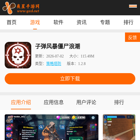
首页
游戏
软件
资讯
专题
排行
首页
游戏
应用
资讯
反馈
专题
榜单
子弹风暴僵尸浪潮
更新：
2026-07-02
大小：
115.49M
类型：
策略塔防
版本：
1.2.8
立即下载
应用介绍
应用信息
用户评论
排行