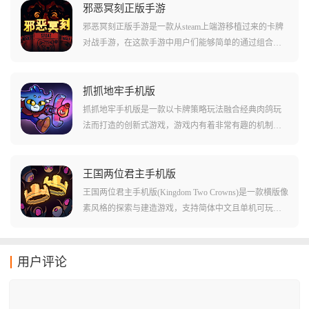
殿堂中寻找宝石碎片，镶嵌大门逃出生天。
邪恶冥刻正版手游
邪恶冥刻正版手游是一款从steam上端游移植过来的卡牌
对战手游，在这款手游中用户们能够简单的通过组合各
种不同的卡牌和卡组，简单的体验到包括肉鸽密室等一
系列复杂的玩法和内容。在这款游戏中虽然有着比较复
杂的暗黑剧情和可怕的氛围，但是在主体的卡牌游戏玩
抓抓地牢手机版
法上是一点都不含糊的，不但卡组的配置非常丰富多
抓抓地牢手机版是一款以卡牌策略玩法融合经典肉鸽玩
样，还能帮助用户们感受到更多有趣的玩法和内容!
法而打造的创新式游戏，游戏内有着非常有趣的机制设
定，玩家所有的攻击都是需要靠抓娃娃进行的，抓到小
剑之类的攻击性道具则是攻击，其余的就是技能和防御
了，所以想要更好地取得游戏胜利，则是需要一点点抓
王国两位君主手机版
娃娃机的技巧了。除此之外，游戏还有着丰富角色和卡
王国两位君主手机版(Kingdom Two Crowns)是一款横版像
牌提供，在这里有着数十位技能完全不同的角色，这些
素风格的探索与建造游戏，支持简体中文且单机可玩。
角色可以帮助玩家更好地获得游戏的胜利。游戏中玩家
玩家扮演君主，招募追随者，建造防御工事，抵御贪婪
通过操控娃娃机抓取各式各样的物品，如武器、盾牌、
生物的袭击。游戏采用独特的昼夜循环玩法：白天骑马
消耗品等，来调整自己的战斗策略，在地牢中探险与敌
探索地图，收集金币和资源，招募NPC，寻找新技术;夜
用户评论
对势力交锋，并寻觅传说中的神器以恢复失去的神力。
晚金币会自动生成，可以用金币建造和升级建筑、城
墙、防御塔等防御工事。通过周而复始的探索与建设，
不断壮大自己的王国，最终击败所有贪婪生物，实现王