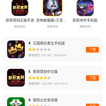
邪恶冥刻正版手游
恐怖躲猫猫5万圣节版
抓抓地牢手机版
策略塔防
策略塔防
策略塔防
4
王国两位君主手机版
下载
策略塔防 / 907.96G / 2026-08-07
5
邪恶冥刻中文版
下载
策略塔防 / 289.49M / 2026-08-07
6
冒险公社安卓版