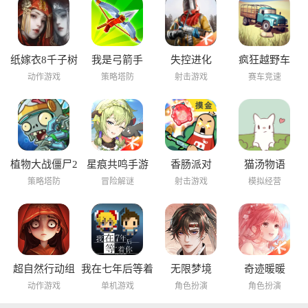
纸嫁衣8千子树
我是弓箭手
失控进化
疯狂越野车
动作游戏
策略塔防
射击游戏
赛车竞速
植物大战僵尸2
星痕共鸣手游
香肠派对
猫汤物语
海底世界
策略塔防
冒险解谜
射击游戏
模拟经营
超自然行动组
我在七年后等着
无限梦境
奇迹暖暖
你
动作游戏
单机游戏
角色扮演
角色扮演