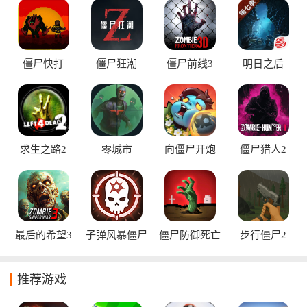
找到心仪之作。
僵尸快打
僵尸狂潮
僵尸前线3
明日之后
求生之路2
零城市
向僵尸开炮
僵尸猎人2
最后的希望3
子弹风暴僵尸
僵尸防御死亡
步行僵尸2
浪潮
射击
推荐游戏