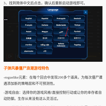
3、找到简体中文后点击，确认后重新启动游戏即可。
子弹风暴僵尸浪潮游戏特色
-roguelike元素：在每个回合中发现200多个道具，为每次僵尸遭
遇添加新的策略层和不可预测性。
-游戏自由：选择你的游戏风格!直接控制行动或让你的幸存者自
动防御。生存从来没有这么灵活过。