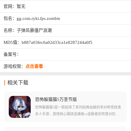
官网：暂无
包名：gg.com.ryki.fps.zombie
名称：子弹风暴僵尸浪潮
MD5值：b887a03fec6a02d33ca1e8287244a0f5
备案号：
游戏权限：
点击查看
相关下载
恐怖躲猫猫5万圣节版
恐怖躲猫猫5是一款延续了系列经典血脉的非对称竞技类
多人手游，游戏核心围绕追捕者vs逃脱者的阵营对抗展
开，你可以选择化身拥有超自然力量的狩猎者在限定时
间内清场，也可以作为逃脱者与队友在充满机关的地狱