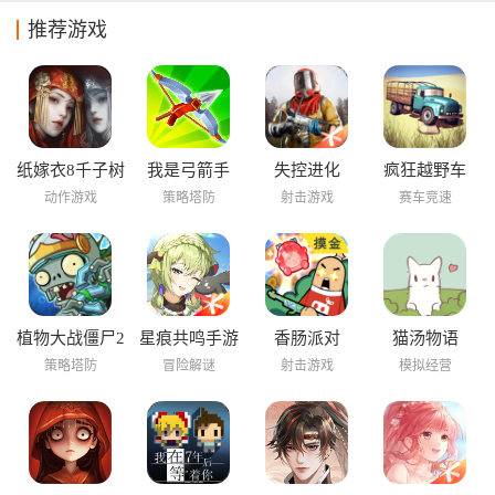
推荐游戏
纸嫁衣8千子树
我是弓箭手
失控进化
疯狂越野车
动作游戏
策略塔防
射击游戏
赛车竞速
植物大战僵尸2
星痕共鸣手游
香肠派对
猫汤物语
海底世界
策略塔防
冒险解谜
射击游戏
模拟经营