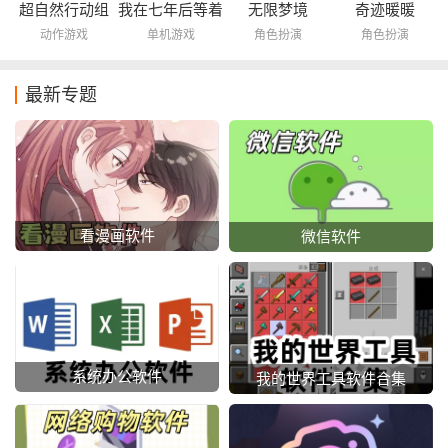
超自然行动组
我在七年后等着
无限梦境
奇迹暖暖
你
动作游戏
单机游戏
角色扮演
角色扮演
最新专题
看漫画软件
微信软件
系统办公软件
我的世界工具软件合集