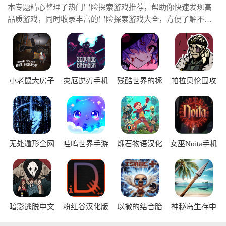
本专题精心整理了热门冒险探索游戏推荐，帮助你快速发现高
品质游戏，同时收录丰富的冒险探索游戏大全，方便了解不同
类型的精品佳作。这里还提供热门冒险探索游戏下载资源，让
你轻松开启一场精彩刺激的冒险之旅。
小老鼠大房子
灾厄逆刃手机
残酷世界的拯
帕拉贝伦围攻
手机版
版
救之道中文版
传奇手机版
无处遁形全网
哇呜世界手游
烁石物语汉化
女巫Noita手机
公敌完整版
版
版
暗影逃脱中文
粉红谷汉化版
以撒的结合胎
神秘岛生存中
版
衣中文版
文版