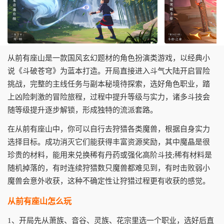
从前有座山是一款国风玄幻题材的角色扮演类游戏，以经典小
说《斗破苍穹》为蓝本打造。开局直接进入斗气大陆开启冒险
挑战，完整的主线任务与副本秘境待探索，选好角色职业，踏
上凶险刺激的冒险旅程，过程中提升等级与实力，诸多斗技会
随等级提升逐步解锁，形成独特的流派套路。
在从前有座山中，你可以自行去狩猎各类魔兽，根据自身实力
选择目标。成功消灭它们能获得丰富资源奖励，其中魔晶是很
珍贵的材料，能用来兑换稀有丹药或强化高阶斗技;稀有材料是
随机掉落的，有时连续狩猎数只魔兽都难见到，有时击败弱小
魔兽会意外收获，这种不确定性让狩猎过程更有收获的感觉。
从前有座山怎么玩
1、开局先从萧族、音谷、灵族、花宗里选一个职业，选好后直