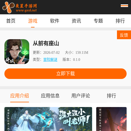
首页
游戏
软件
资讯
专题
排行
首页
游戏
应用
资讯
反馈
专题
榜单
从前有座山
更新：
2026-07-02
大小：
159.11M
类型：
冒险解谜
版本：
0.1.0
立即下载
应用介绍
应用信息
用户评论
排行