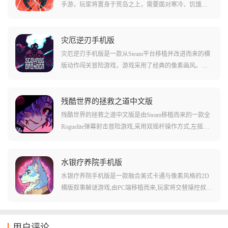
手游，玩家将置身于荒岛之上，需要面对寒冷、饥饿、
掠食者以及其他敌人的全方位挑战。游戏还原了现实的
全部因素，具有硬核的生存体验，核心玩法包括资源采
集、工具和武器制作、建造庇护所以及服装装备制作。
灾厄逆刃手机版
多样化气候系统要求玩家灵活应对不同环境，支持多人
灾厄逆刃手机版是一款从Steam平台移植并改进而来的横
联机，可以与朋友结盟共同建设庇护所、分享资源，一
版动作闯关冒险游戏，游戏采用了经典的像素画风。玩
起开拓属于自己的生存领地。
家将操控一位长发飘飘的少女前往地牢深处，融合了动
作冒险、平台跳跃和探索解谜等玩法，种种roguelike事件
层出不穷。游戏支持简体中文语言，具有完整的PC端内
残酷世界的拯救之道中文版
容，设计了丰富多样的关卡以及场景，加入随机生成的
残酷世界的拯救之道中文版是由Steam移植而来的一款全
怪物、地图与道具，让每次挑战都充满新鲜感。
Roguelite弹幕射击冒险游戏,采用双摇杆操作方式,左摇杆
移动、右摇杆瞄准。游戏采用像素艺术风格的画面,玩家
将在随机生成的地下城中展开冒险,利用超过20种魔法物
品自由组合出独特的射击技能效果,挑战各类敌人和Bos
水银疗养院手机版
s。游戏拥有丰富的剧情与事件,还加入了五个转移来的国
水银疗养院手机版是一款融合美式卡通与像素风格的2D
家,玩家可以获得经验和奖励升级角色和武器。游戏内融
横版叙事解谜游戏,由PC端移植而来,玩家将交替操控叔侄
入了肉鸽玩法元素,每次进入地下城的地图、敌人、道具
二人——沉稳的哈罗德与机敏的威利,在受诅咒的山间疗
都是随机生成的,让每一次探索都是全新的挑战。
养院中展开惊心动魄的探索。游戏采用动物拟人化的世
界观构建了神秘莫测的冒险舞台,通过30余张精心设计的
用户评论