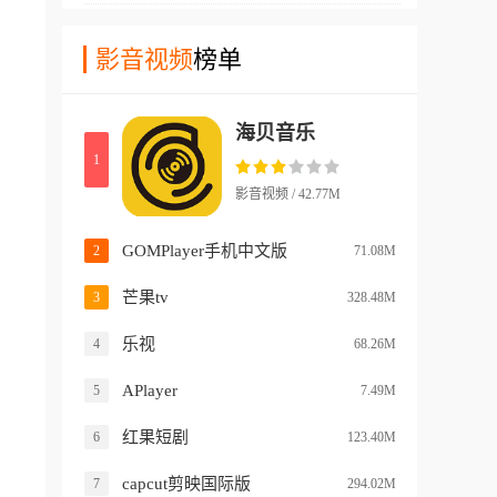
的观看体验，真正实现零门槛
频、一堆照片，按照各种酷炫
道资源都非常正规，而且还有
免费追番。
的布局拼成一个完整短片，它
影音视频
榜单
回放和预告等实用功能，让您
的大部分功能都是全部免费
看电视时不再为了看不到想看
的，而且内置了海量的转场、
的节目而烦恼！
海贝音乐
滤镜和趣味贴纸，让你的视频
1
瞬间变得有声有色。
影音视频 / 42.77M
GOMPlayer手机中文版
2
71.08M
芒果tv
3
328.48M
乐视
4
68.26M
APlayer
5
7.49M
红果短剧
6
123.40M
capcut剪映国际版
7
294.02M