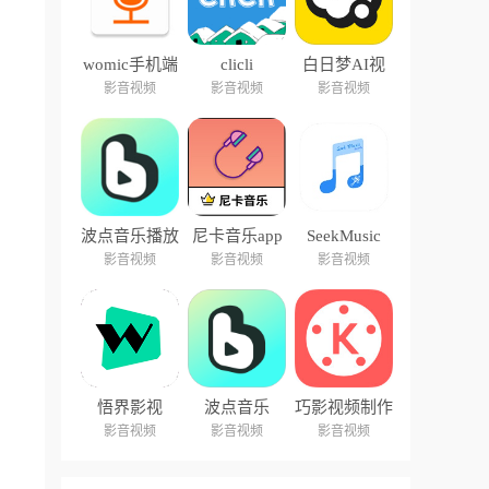
womic手机端
clicli
白日梦AI视
中文版
频创作
影音视频
影音视频
影音视频
波点音乐播放
尼卡音乐app
SeekMusic
器
影音视频
影音视频
影音视频
悟界影视
波点音乐
巧影视频制作
软件
影音视频
影音视频
影音视频