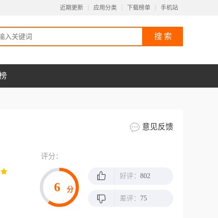
近期更新
应用分类
下载榜单
手机站
榜
意见反馈
评分：
好评：
802
6
分
差评：
75