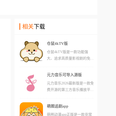
相关
下载
仓鼠4kTV版
仓鼠4kTV版是一款功能强
大、追求高质量影视剧的免费
播放平台软件，提供4K超清
画质，每帧画面清晰细致，色
元力音乐可导入源版
彩真实自然，媲美影院级效
元力音乐2026最新版是一款免
果，软件里面涵盖电影、电视
费开源的第三方音乐播放平
剧、动漫、综艺等各类内容，
台，软件支持音乐源的导入功
每日更新最新最热的视频内
能，同时支持绑定QQ音乐、
容，追看无压力，所有影视资
萌圈追剧app
网易云音乐、酷狗音乐等播放
源都是免费播放的，想看就
萌圈动漫app正版是一款非常
源，你可以在通过这款软件直