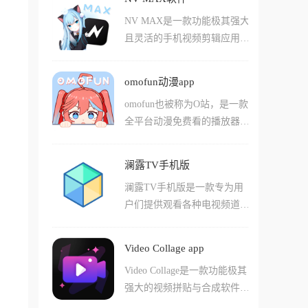
越做越重，开屏广告让人眼花
免费收听。
还是cos新手，都能在这里找
NV MAX是一款功能极其强大
缭乱，BiliPai的出现就是为了
到同好，共同分享二次元世界
且灵活的手机视频剪辑应用，
解决这个痛点，它去除了所有
的精彩。
现在的短视频平台竞争激烈，
的植入广告，保留了最核心的
普通的剪辑软件已经满足不了
看视频、发弹幕、看直播功
omofun动漫app
大家对画质和特效的追求了，
能，并配上了一套极度丝滑符
omofun也被称为O站，是一款
NV MAX无论是专业级的关键
合现代审美的UI界面。
全平台动漫免费看的播放器A
帧、复杂的曲线变速，还是让
PP，涵盖国漫、日漫、韩
视频丝滑到极致的光流法补
漫、美漫等众多动漫资源，新
帧，它都能轻松完成，不仅适
澜露TV手机版
老番一应俱全。软件支持高清
合想发朋友圈的初学者，更是
澜露TV手机版是一款专为用
多线路播放，每一集动漫都是
自媒体大咖制作特效视频的好
户们提供观看各种电视频道节
无删减版本，字幕翻译本土化
搭档。
目和直播的app，在这款软件
程度高。用户可以自由搜索想
中玩家们无需付费就能够直接
看的动漫，支持在线观看或离
Video Collage app
看到这些节目，并且没有延时
线下载，还能开启弹幕功能与
Video Collage是一款功能极其
等情况，而且都有着正版的版
同好互动。支持将动漫投屏到
强大的视频拼贴与合成软件，
权！在这款软件中能够看到的
电视上，在大屏上享受超高清
这款App允许你把好几个视
频道非常多样，其中不少的频