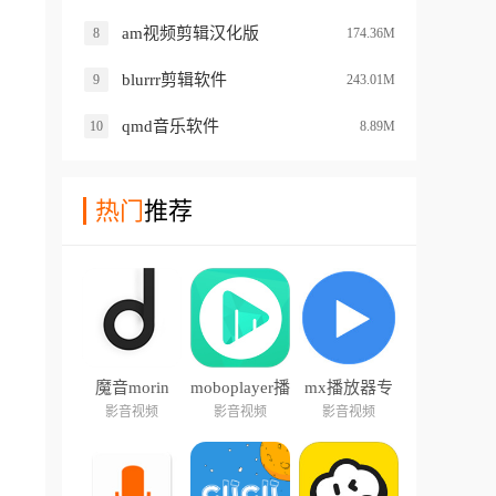
am视频剪辑汉化版
8
174.36M
blurrr剪辑软件
9
243.01M
qmd音乐软件
10
8.89M
热门
推荐
魔音morin
moboplayer播
mx播放器专
放器
业版
影音视频
影音视频
影音视频