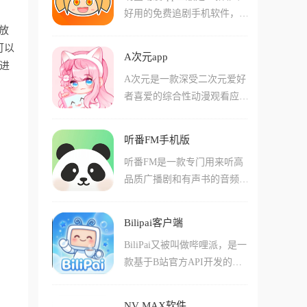
看，完全不用花钱以及会员，
好用的免费追剧手机软件，软
接收听全部音乐台的资源内
全程没有任何广告植入，点击
放
件中拥有海量的优质影视资
容，软件包含了MV、歌曲封
封面即可开始观看。
可以
源，涵盖了各种类型，软件以
面、歌词等内容，曲库覆盖全
A次元app
各大类型的动漫为主，但是也
进
品类，流行、古典、摇滚、民
A次元是一款深受二次元爱好
有电影、电视剧等资源，无论
谣等风格应有尽有，甚至能轻
者喜爱的综合性动漫观看应
是日漫、国漫还是美漫，在这
松获取各大平台的VIP专属曲
用，提供海量高清动漫资源涵
里总能找到你想看的视频，软
库和下架歌曲，听歌无限制。
盖国漫、日漫、美漫、韩漫等
件的页面设计简单、分类清
听番FM手机版
多种类型。软件界面采用萌趣
晰，用户可以轻松查找自己喜
听番FM是一款专门用来听高
二次元风格设计，搭配弹幕互
欢的类型，也能直接快速进行
品质广播剧和有声书的音频播
动和绘画比赛等特色功能，为
精确搜索，各大榜单不定时更
放平台，现在的广播剧市场门
用户打造沉浸式追番体验。支
新，轻松告别剧荒。
槛越来越高，想听部大作动不
持离线下载功能，让用户随时
Bilipai客户端
动就要买钻石开会员，而听番
随地都能享受动漫乐趣，无需
BiliPai又被叫做哔哩派，是一
FM不仅汇聚了海量的耽美、
担心网络问题。完全免费使
款基于B站官方API开发的第
双男主、言情、悬疑等精品资
用，无需登录注册即可观看所
三方开源客户端，可以说是B
源，而且主打的一个完全免
有动漫资源，真正实现零门槛
站的精简版，现在的官方App
费，只要你有耳朵，这里就能
追番。无论是追番党、漫画控
NV MAX软件