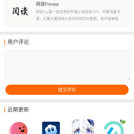
品都经过了汉化和中文字幕处理，让用户们看起来没有
阅读Funapp
任何难度。软件还会定期放出一些优质的动漫作品合
阅读Fun是一款优秀的开源小说阅读APP，内置海量书
集，让用户们不至于无番可看！
源，汇聚大量完结小说并持续实时更新。软件能够提供
大量小说网站的阅读资源，让用户随时追更热门小说。
支持自定义字体大小、背景颜色和自动翻页模式，打造
舒适阅读体验。只需输入小说名称或关键词，即可迅速
用户评论
查找心仪作品，搜索便捷高效。书籍阅读记录会云同步
加载，不用担心忘记阅读进度，非常贴合小说爱好者的
需求。
近期更新