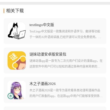
相关下载
textlingo中文版
TextLingo中文版是一款集阅读和外语学习、翻译等功能
于一体的AI外语阅读器,已经开源可以完全免费使用。软
件支持中文、英语、日语等多种语言,用户可以直接翻译
各类小说、文章,还可以添加闪卡来进行外语学习,实现边
看小说边学外语的沉浸式阅读体验。TextLingo具有离线
谜妹动漫安卓版安装包
学习、智能推送提醒、语言识别与发音、无缝同步等功
谜妹动漫app是一款专为二次元用户们设计的漫画app，在
能,支持URL、Word、Markdown、PDF、SRT等不同格式,
这款软件中用户们可以轻松的通过各种内容来简单的自
可以自动翻译和生成学习词汇,占用内存极小,是外语学习
定义观看动画的界面，还能够挑选软件中推荐的各种热
爱好者的必备神器。
门动漫作品。在这款游戏中还有不少非常实用的自定义
功能，包括调节字体的大小颜色等等！在这款软件中还
木之子漫画2026
有多种便捷的自动化能力，包括自动跳过片头片尾，自
木之子漫画2026是一款专为喜欢看各类动漫和漫画作品
动播放下一集等等，让您看剧不用伸手！
的用户们准备的app，在这款app中用户们能够享受到各种
不同的漫画资源直接观看，也能欧体验到随便切换不同
屏幕显示模式播放的便捷。软件中的各种动漫和漫画作