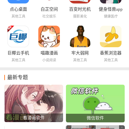
点心桌面
白芷空间
百变时光机
健身怪兽app
其他工具
社交娱乐
摄影美化
健康医疗
巨椰云手机
喵趣漫画
牢大弱网
香蕉浏览器
其他工具
小说阅读
其他工具
其他工具
最新专题
看漫画软件
微信软件