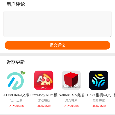
舒适阅读体验。只需输入小说名称或关键词，即可迅速
用户评论
查找心仪作品，搜索便捷高效。书籍阅读记录会云同步
加载，不用担心忘记阅读进度，非常贴合小说爱好者的
需求。
近期更新
AListLite中文版
PizzaBoyAPro模
NetherSX2模拟
Doka相机中文
拟器中文版
器汉化版
版
实用工具
游戏辅助
游戏辅助
摄影美化
2026-08-08
2026-08-08
2026-08-08
2026-08-08