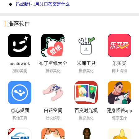
蚂蚁新村1月31日答案是什么
推荐软件
meituwink
布丁壁纸大全
米库工具
乐买买
摄影美化
摄影美化
摄影美化
网上购物
点心桌面
白芷空间
百变时光机
健身怪兽app
其他工具
社交娱乐
摄影美化
健康医疗