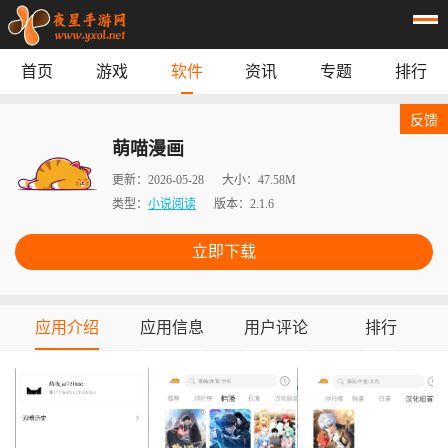
首页
游戏
软件
资讯
专题
排行
首页
游戏
应用
资讯
反馈
专题
榜单
萌喵漫画
更新：
2026-05-28
大小：
47.58M
类型：
小说阅读
版本：
2.1.6
立即下载
应用介绍
应用信息
用户评论
排行