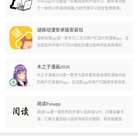
TextLingo中文版是一款集阅读和外语学习、翻译等功能
于一体的AI外语阅读器,已经开源可以完全免费使用。软
件支持中文、英语、日语等多种语言,用户可以直接翻译
各类小说、文章,还可以添加闪卡来进行外语学习,实现边
看小说边学外语的沉浸式阅读体验。TextLingo具有离线
谜妹动漫安卓版安装包
学习、智能推送提醒、语言识别与发音、无缝同步等功
谜妹动漫app是一款专为二次元用户们设计的漫画app，在
能,支持URL、Word、Markdown、PDF、SRT等不同格式,
这款软件中用户们可以轻松的通过各种内容来简单的自
可以自动翻译和生成学习词汇,占用内存极小,是外语学习
定义观看动画的界面，还能够挑选软件中推荐的各种热
爱好者的必备神器。
门动漫作品。在这款游戏中还有不少非常实用的自定义
功能，包括调节字体的大小颜色等等！在这款软件中还
木之子漫画2026
有多种便捷的自动化能力，包括自动跳过片头片尾，自
木之子漫画2026是一款专为喜欢看各类动漫和漫画作品
动播放下一集等等，让您看剧不用伸手！
的用户们准备的app，在这款app中用户们能够享受到各种
不同的漫画资源直接观看，也能欧体验到随便切换不同
屏幕显示模式播放的便捷。软件中的各种动漫和漫画作
品都经过了汉化和中文字幕处理，让用户们看起来没有
阅读Funapp
任何难度。软件还会定期放出一些优质的动漫作品合
阅读Fun是一款优秀的开源小说阅读APP，内置海量书
集，让用户们不至于无番可看！
源，汇聚大量完结小说并持续实时更新。软件能够提供
大量小说网站的阅读资源，让用户随时追更热门小说。
支持自定义字体大小、背景颜色和自动翻页模式，打造