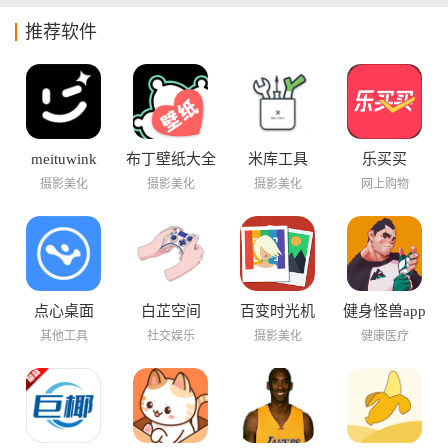
推荐软件
meituwink
布丁壁纸大全
米库工具
乐买买
摄影美化
摄影美化
摄影美化
网上购物
点心桌面
白芷空间
百变时光机
健身怪兽app
其他工具
社交娱乐
摄影美化
健康医疗