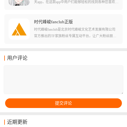
天app，在这款app中用户们能够轻松的找到各种您喜欢的
虚拟角色，还能直接通过ai大模型的方法和这些虚拟角色
进行对话聊天!在软件中用户们还能够自定义这些虚拟角
色的每个细节，甚至包括立绘和穿衣风格等这些也是可
时代峰峻fanclub正版
以变化的!在软件中用户们还可以套皮为这些虚拟角色，
时代峰峻fanclub是北京时代峰峻文化艺术发展有限公司
展开全新的虚拟社交玩法!
官方推出的TF家族粉丝专属互动平台，让广大粉丝朋友
们可以实时掌握偶像的最新动态、活动信息和作品发
布。这款应用支持跨平台使用，提供独家资源、高级会
员福利和优先抢票功能，还创造了趣味互动社区玩法，
用户评论
粉丝们可以在这里找到组织，互动交流，一起追星。用
户可以在平台内购买周边商品、领取专属应援棒，还能
第一时间了解到演出信息并及时购买演唱会门票，体验
更加深刻的追星之旅。
近期更新