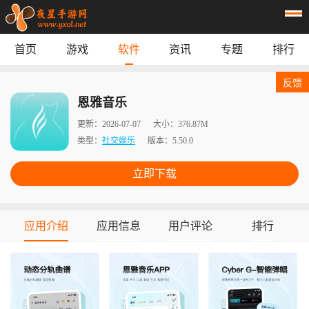
首页
游戏
软件
资讯
专题
排行
首页
游戏
应用
资讯
反馈
专题
榜单
恩雅音乐
更新：
2026-07-07
大小：
376.87M
类型：
社交娱乐
版本：
5.50.0
立即下载
应用介绍
应用信息
用户评论
排行