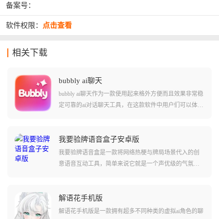
备案号：
软件权限：
点击查看
相关下载
bubbly ai聊天
bubbly ai聊天作为一款使用起来格外方便而且效果非常稳
定可靠的ai对话聊天工具，在这款软件中用户们可以体验
到和其他同类型ai聊天不同的感受。软件中集成了lovemo
app当中的很多内容和功能，并且支持用户们直接转移其
他ai聊天app上和角色的对话记录和角色卡等设定。让您
我要验牌语音盒子安卓版
从不同软件之间迁移没有任何难度！软件中还可以让用
我要验牌语音盒是一款将网络热梗与牌局场景代入的创
户们体验到许多不同的对话内容，感受和角色的深度互
意语音互动工具，简单来说它就是一个声优级的气氛组
动！
组长，软件内置了大量搞怪语音包，最出名的莫过于那
段浮夸的法国腔，它会一边翻译一边一本正经地猜测对
方的底牌，瞬间把紧张的牌局变成喜剧现场，整活效果
解语花手机版
直接拉满。
解语花手机版是一款拥有超多不同种类的虚拟ai角色的聊