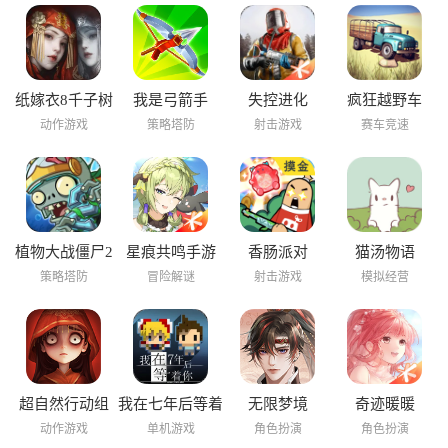
纸嫁衣8千子树
我是弓箭手
失控进化
疯狂越野车
动作游戏
策略塔防
射击游戏
赛车竞速
植物大战僵尸2
星痕共鸣手游
香肠派对
猫汤物语
海底世界
策略塔防
冒险解谜
射击游戏
模拟经营
超自然行动组
我在七年后等着
无限梦境
奇迹暖暖
你
动作游戏
单机游戏
角色扮演
角色扮演