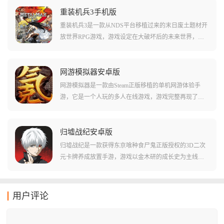
一辆被邪恶力量魔改长着蜘蛛腿的红色怪物火车查尔
斯，你需要在各据点间穿梭，完成NPC的委托，收集废
重装机兵3手机版
料来升级火车，通过不断的探索和成长，最终开启一场
重装机兵3是一款从NDS平台移植过来的末日废土题材开
与查尔斯的终极正面对抗!
放世界RPG游戏，游戏设定在大破坏后的未来世界，你
将扮演一名失去记忆的神秘猎人，在像素风的荒野中寻
找自己的过去，你可以自由招募机械师、摔跤手等伙
伴，甚至能让狗狗成为主力战友，在这个没有规则的废
网游模拟器安卓版
墟上，收集稀有战车就是你生存的唯一意义。
网游模拟器是一款由Steam正版移植的单机网游体验手
游，它是一个人玩的多人在线游戏，游戏完整再现了国
产免费网游中的所有核心套路——从首充大礼包、强化
概率坑到皇城争霸战，你将扮演落魄的主角，在面临现
实压力时，通过一款可以提现赚钱的国产网游开启逆袭
归墟战纪安卓版
路。
归墟战纪是一款获得东京喰种食尸鬼正版授权的3D二次
元卡牌养成放置手游，游戏以金木研的成长史为主线，
通过高精度的3D模型与热血的动画演出，生动重现了从
安定区日常到青桐树决战等经典名场面，玩家将通过收
集从R到SVP、神话级别的全系列角色卡牌，利用属性克
用户评论
制与RC细胞潜能激活系统，在即时战斗中通过精准的大
招释放时机，体验颠覆战局的策略快感。