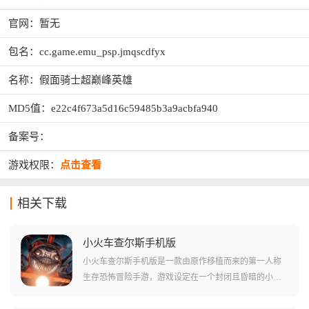
官网：暂无
包名：cc.game.emu_psp.jmqscdfyx
名称：假面骑士超巅峰英雄
MD5值：e22c4f673a5d16c59485b3a9acbfa940
备案号：
游戏权限：
点击查看
相关下载
小火车查尔斯手机版
小火车查尔斯手机版是一款由原作移植而来的第一人称
生存恐怖冒险手游，游戏设定在一个封闭且昏暗的小岛
上，你拥有一辆可以移动的黄色火车，而你的死对头是