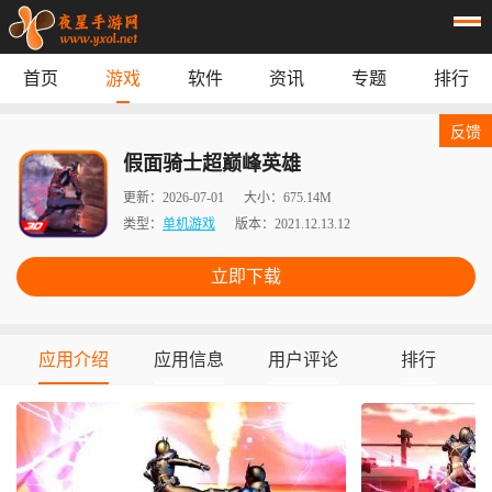
首页
游戏
软件
资讯
专题
排行
首页
游戏
应用
资讯
反馈
专题
榜单
假面骑士超巅峰英雄
更新：
2026-07-01
大小：
675.14M
类型：
单机游戏
版本：
2021.12.13.12
立即下载
应用介绍
应用信息
用户评论
排行