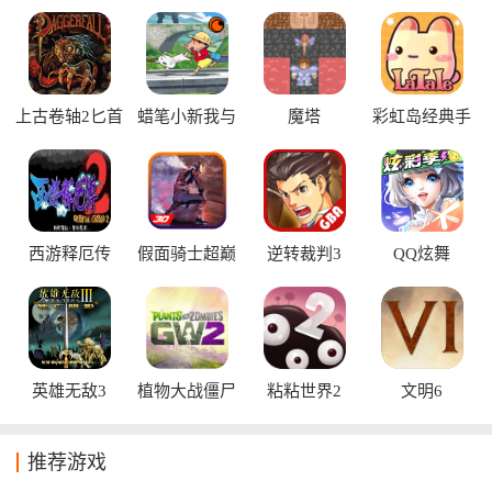
足不同玩家的喜好。PC移植游戏模拟器及相关工具，帮助玩家
更流畅地体验经典PC游戏。
上古卷轴2匕首
蜡笔小新我与
魔塔
彩虹岛经典手
雨手机版
博士的暑假
游
西游释厄传
假面骑士超巅
逆转裁判3
QQ炫舞
峰英雄
英雄无敌3
植物大战僵尸
粘粘世界2
文明6
花园战争2
推荐游戏