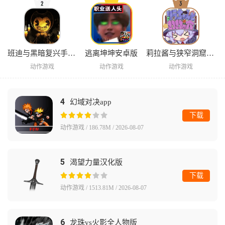
班迪与黑暗复兴手机版
逃离坤坤安卓版
莉拉酱与狭窄洞窟安卓版
动作游戏
动作游戏
动作游戏
4
幻域对决app
下载
动作游戏 / 186.78M / 2026-08-07
5
渴望力量汉化版
下载
动作游戏 / 1513.81M / 2026-08-07
6
龙珠vs火影全人物版