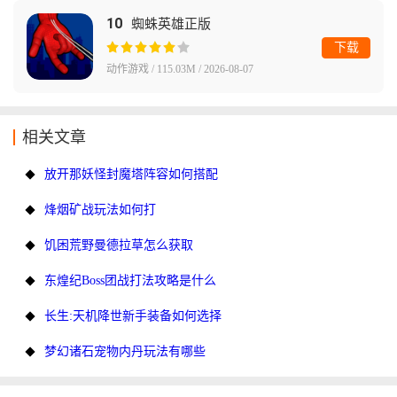
10
蜘蛛英雄正版
下载
动作游戏 / 115.03M / 2026-08-07
相关文章
放开那妖怪封魔塔阵容如何搭配
烽烟矿战玩法如何打
饥困荒野曼德拉草怎么获取
东煌纪Boss团战打法攻略是什么
长生:天机降世新手装备如何选择
梦幻诸石宠物内丹玩法有哪些