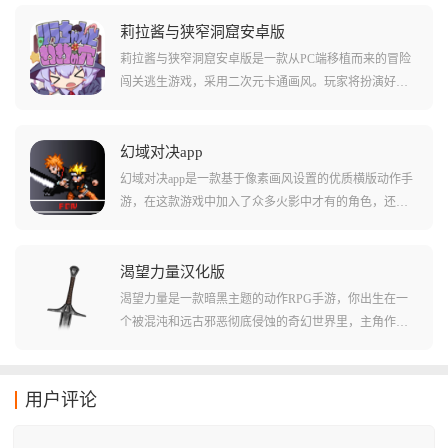
可怕的怪物!在游戏中需要玩家们通过一系列不同的方法
直接对故事剧情进行修改，并且增强玩家们对于故事的
莉拉酱与狭窄洞窟安卓版
认知。游戏中还有很多碎片化叙事的部分，对玩家们来
莉拉酱与狭窄洞窟安卓版是一款从PC端移植而来的冒险
说需要自己拼凑内容!
闯关逃生游戏，采用二次元卡通画风。玩家将扮演好奇
心旺盛的魔女莉拉，在狭窄黑暗的洞穴隧道中匍匐爬
行，利用左右移动、蹲下起身和瞬发魔法等技巧躲避身
后触手怪鱼的追击。游戏共有六个关卡，每个关卡都有
幻域对决app
独特的怪物和攻击方式，玩家需要操控角色在狭窄洞窟
幻域对决app是一款基于像素画风设置的优质横版动作手
中不断前进，通过不断加点提高抗性与速度，解锁更多
游，在这款游戏中加入了众多火影中才有的角色，还有
技能，最终利用最短的时间逃离洞窟。
许多有趣的技能和忍术都被游戏收录到了角色的动作当
中来，通过玩家们使用特定的键位和连招，玩家们能够
轻松的搓出一系列不同的技能和大招，让玩家们的战斗
渴望力量汉化版
力提升很多!游戏还支持多人联机战斗和局域网战斗等多
渴望力量是一款暗黑主题的动作RPG手游，你出生在一
种模式，让您能够和好友一起切磋技术!
个被混沌和远古邪恶彻底侵蚀的奇幻世界里，主角作为
一名被放逐的渴求者，游戏不仅拥有极高的战斗自由
度，更融入了Roguelike的随机元素，你可以钟情于近战
的金属轰鸣，或者是迷恋毁灭性法术的华丽特效，这里
用户评论
都能让你感受到最纯粹的打击快感。