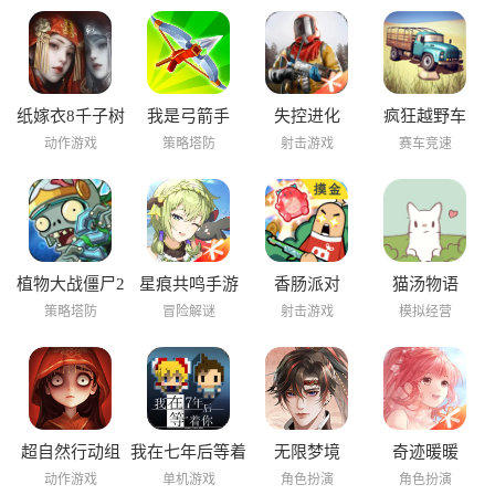
纸嫁衣8千子树
我是弓箭手
失控进化
疯狂越野车
动作游戏
策略塔防
射击游戏
赛车竞速
植物大战僵尸2
星痕共鸣手游
香肠派对
猫汤物语
海底世界
策略塔防
冒险解谜
射击游戏
模拟经营
超自然行动组
我在七年后等着
无限梦境
奇迹暖暖
你
动作游戏
单机游戏
角色扮演
角色扮演