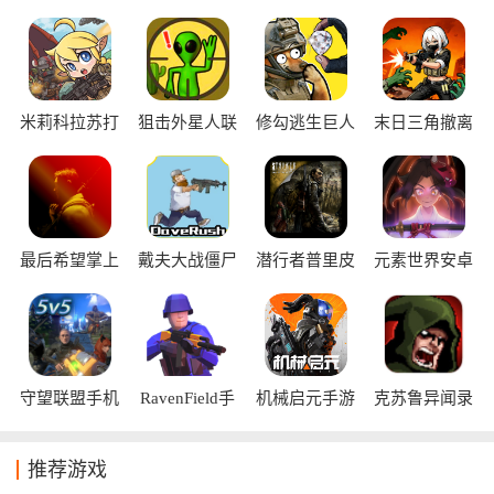
法。动作射击游戏排行榜并推出优质动作射击游戏合集，帮助
玩家快速发现值得体验的精品游戏，尽情享受精准射击、热血
战斗和酣畅淋漓的游戏乐趣。
米莉科拉苏打
狙击外星人联
修勾逃生巨人
末日三角撤离
之王中文版
机版
危机安卓版
正式版
最后希望掌上
戴夫大战僵尸
潜行者普里皮
元素世界安卓
行动手机版
手机版
亚季的召唤手
版
机版
守望联盟手机
RavenField手
机械启元手游
克苏鲁异闻录
版
机版
中文版
推荐游戏