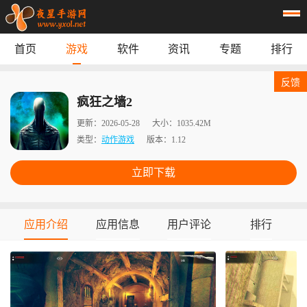
首页
游戏
软件
资讯
专题
排行
首页
游戏
应用
资讯
反馈
专题
榜单
疯狂之墙2
更新：
2026-05-28
大小：
1035.42M
类型：
动作游戏
版本：
1.12
立即下载
应用介绍
应用信息
用户评论
排行