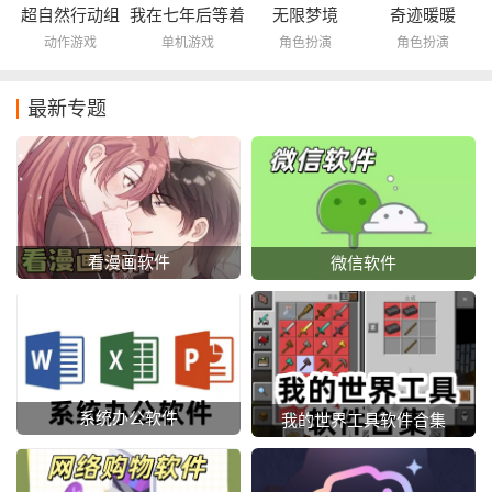
超自然行动组
我在七年后等着
无限梦境
奇迹暖暖
你
动作游戏
单机游戏
角色扮演
角色扮演
最新专题
看漫画软件
微信软件
系统办公软件
我的世界工具软件合集