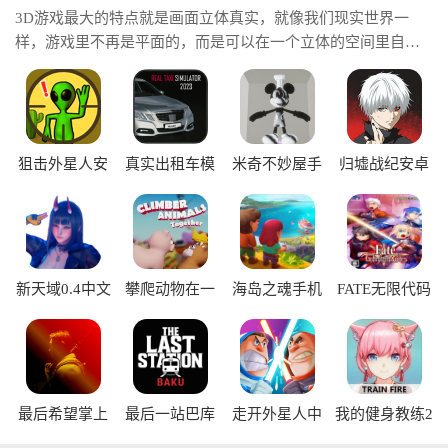
3D游戏最大的特点就是画面立体真实，就像我们现实世界一
样，游戏里不再是平面的，而是可以在一个立体的空间里自由
地移动、探索，因为画面立体，所以游戏的沉浸感特别强，你
会感觉自己真的进入到了游戏的世界里，它能让你感觉自己真
的身处另一个世界，而且更逼真的画面和更自由的视角，会让
游戏体验变得更加震撼和有趣。
狙击外星人安
真实出租车模
米奇不妙屋手
归墟战纪安卓
卓版
拟器中文版
机版
版
新天域0.4中文
攀爬动物在一
海岛之魂手机
FATE无限代码
版
起手机版
版
中文版
最后希望掌上
最后一站巴库
走开外星人中
我的健身教练2
行动手机版
手游
文版
全角色版