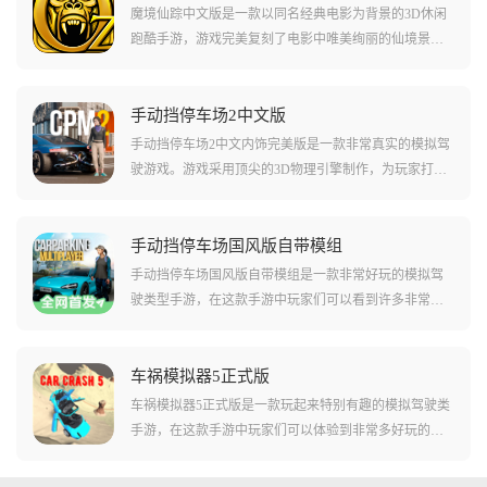
魔境仙踪中文版是一款以同名经典电影为背景的3D休闲
跑酷手游，游戏完美复刻了电影中唯美绚丽的仙境景
观，你将操控主人公奥兹，在不断变化的道路上通过跳
跃、滑行和左右横移躲避障碍，利用各种强力魔法道
具，挑战自己在这片魔幻土地上的逃亡极限。
手动挡停车场2中文版
手动挡停车场2中文内饰完美版是一款非常真实的模拟驾
驶游戏。游戏采用顶尖的3D物理引擎制作，为玩家打造
了最真实的城市场景以及驾驶手感，大大增强了游戏的
沉浸感。玩家将扮演驾驶员，在复杂的城市环境中，驾
驶各种不同的车辆来完成各种停车任务。游戏内最真实
手动挡停车场国风版自带模组
的就是手动挡操作，玩家需要根据真实的驾驶方式来进
手动挡停车场国风版自带模组是一款非常好玩的模拟驾
行操作，观察车辆离合器的状态。
驶类型手游，在这款手游中玩家们可以看到许多非常好
看珍贵的车辆模型，还有不少可以用来解锁的车辆！游
戏中玩家们可以比赛获取金币用来升级车辆或者解锁更
加优秀的载具！在游戏中还加入了很多mod，其中包括很
车祸模拟器5正式版
多玩家们耳熟能详的国产车，比如小米su7这些，在这款
车祸模拟器5正式版是一款玩起来特别有趣的模拟驾驶类
游戏中都是能够体验到的！
手游，在这款手游中玩家们可以体验到非常多好玩的模
拟驾驶要素。在游戏中还有不少的障碍物和各种模拟的
撞击场景，玩家们可以选择在这些特定的场景中来撞击