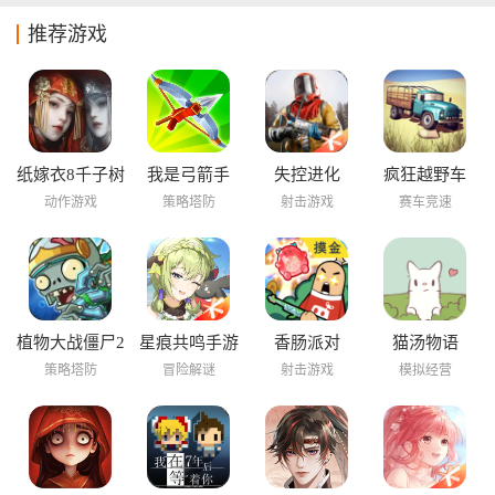
推荐游戏
纸嫁衣8千子树
我是弓箭手
失控进化
疯狂越野车
动作游戏
策略塔防
射击游戏
赛车竞速
植物大战僵尸2
星痕共鸣手游
香肠派对
猫汤物语
海底世界
策略塔防
冒险解谜
射击游戏
模拟经营