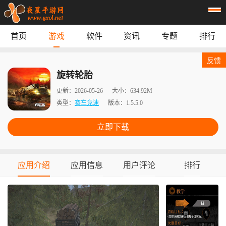
首页
游戏
软件
资讯
专题
排行
首页
游戏
应用
资讯
反馈
专题
榜单
旋转轮胎
更新：
2026-05-26
大小：
634.92M
类型：
赛车竞速
版本：
1.5.5.0
立即下载
应用介绍
应用信息
用户评论
排行