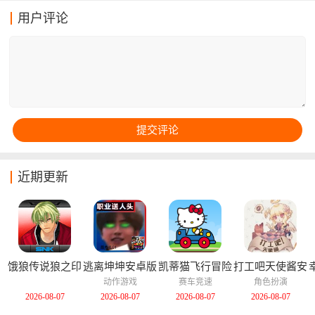
这些模拟的场景！游戏中还有很多不同种类的车型。比
用户评论
如说有轿车跑车大巴卡车等多种不同车辆，这些车辆在
撞击的时候的场面也非常的不同！
近期更新
饿狼传说狼之印
逃离坤坤安卓版
凯蒂猫飞行冒险
打工吧天使酱安
记安卓版
中文版
卓版
动作游戏
赛车竞速
角色扮演
2026-08-07
2026-08-07
2026-08-07
2026-08-07