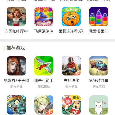
包版
包版
版
庄园咖啡厅中
飞屋消消消
果蔬连连看3选
我爱喝果汁
文版
关版
推荐游戏
纸嫁衣8千子树
我是弓箭手
失控进化
疯狂越野车
动作游戏
策略塔防
射击游戏
赛车竞速