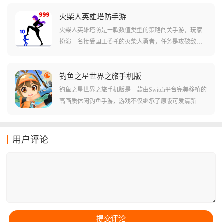
着炸弹的爆炸时间,交流和配合必须要快,不然炸弹就会来
务就是帮助这些美食朋友装扮自己，参加盛大的派对，
不及拆除发生爆炸,则闯关失败。
通过帮美食洗澡、换装、装饰等互动，孩子能自然而然
火柴人英雄塔防手游
地认识食材，了解食物的制作过程，并建立起对食物的
火柴人英雄塔防是一款数值类型的策略闯关手游，玩家
初步认知。
扮演一名接受国王委托的火柴人勇者，任务是攻破敌军
镇守的多层城堡，解救被困在塔顶的公主，游戏的玩法
很简单，塔里的每个敌人头上都顶着一个代表战斗力的
数字，你必须像玩大鱼吃小鱼一样，精准计算每一次进
钓鱼之星世界之旅手机版
攻，才能在这场关于数字的游戏中存活下去。
钓鱼之星世界之旅手机版是一款由Switch平台完美移植的
高画质休闲钓鱼手游，游戏不仅继承了原版可爱清新的
卡通画风，更通过40多个风格各异的全球钓点，为你构
建了一个庞大的钓鱼宇宙，你可以从各具特色的鱼类中
丰富你的图鉴，通过不断磨练技巧和升级装备，从一个
用户评论
连小鱼苗都拽不动的菜鸟，进化成为横跨极地与赤道的
顶级垂钓达人。