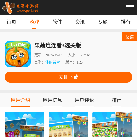
首页
游戏
软件
资讯
专题
排行
首页
游戏
应用
资讯
反馈
专题
榜单
果蔬连连看3选关版
更新：
2026-05-18
大小：
17.59M
类型：
休闲益智
版本：
1.2.4
立即下载
应用介绍
应用信息
用户评论
排行