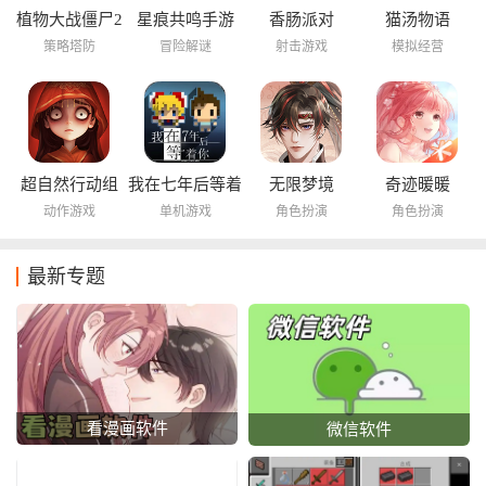
植物大战僵尸2
星痕共鸣手游
香肠派对
猫汤物语
海底世界
策略塔防
冒险解谜
射击游戏
模拟经营
超自然行动组
我在七年后等着
无限梦境
奇迹暖暖
你
动作游戏
单机游戏
角色扮演
角色扮演
最新专题
看漫画软件
微信软件