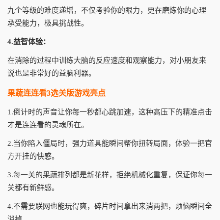
九个等级的难度递增，不仅考验你的眼力，更在磨炼你的心理
承受能力，极具挑战性。
4.益智体验：
在消除的过程中训练大脑的反应速度和观察能力，对小朋友来
说也是非常好的益脑利器。
果蔬连连看3选关版游戏亮点
1.倒计时的声音让你每一秒都心跳加速，这种高压下的精准点击
才是连连看的灵魂所在。
2.当你陷入僵局时，强力道具能瞬间帮你扭转局面，体验一把官
方开挂的快感。
3.每一关的果蔬排列都是新花样，拒绝机械化重复，保证你每一
关都有新鲜感。
4.不需要联网也能玩得爽，碎片时间拿出来消两把，烦恼瞬间全
消掉。