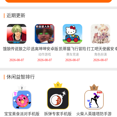
近期更新
饿狼传说狼之印
逃离坤坤安卓版
凯蒂猫飞行冒险
打工吧天使酱安
记安卓版
中文版
卓版
动作游戏
赛车竞速
角色扮演
2026-08-07
2026-08-07
2026-08-07
2026-08-07
休闲益智排行
宝宝美食派对手机版
拆弹专家手机版
火柴人英雄塔防手游