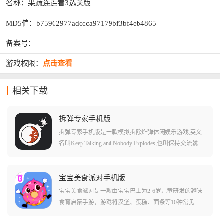
名称：果蔬连连看3选关版
MD5值：b75962977adccca97179bf3bf4eb4865
备案号：
游戏权限：
点击查看
相关下载
拆弹专家手机版
拆弹专家手机版是一款模拟拆除炸弹休闲娱乐游戏,英文
名叫Keep Talking and Nobody Explodes,也叫保持交流就没
人爆炸、拆弹能手。游戏支持双人和多人游玩,玩家将和
好友一起拆除炸弹,一不小心,炸弹就会砰的一声发生爆
炸。在游戏中,玩家一方扮演拆弹者,目标是在伙伴的帮助
宝宝美食派对手机版
下拆除炸弹,另一方则扮演拆弹专家,通过使用拆弹手册指
宝宝美食派对是一款由宝宝巴士为2-6岁儿童研发的趣味
引你完成拆弹任务。游戏内拆弹者看不到手册,专家也看
食育启蒙手游，游戏将汉堡、蛋糕、面条等10种常见美
不到炸弹,所以每个人都需要将自己看到的情况说出来,随
食做成了可爱的卡通形象，它们不仅会说话，宝贝的任