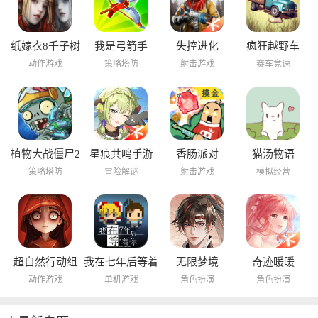
纸嫁衣8千子树
我是弓箭手
失控进化
疯狂越野车
动作游戏
策略塔防
射击游戏
赛车竞速
植物大战僵尸2
星痕共鸣手游
香肠派对
猫汤物语
海底世界
策略塔防
冒险解谜
射击游戏
模拟经营
超自然行动组
我在七年后等着
无限梦境
奇迹暖暖
你
动作游戏
单机游戏
角色扮演
角色扮演