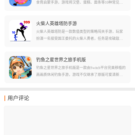
引你完成拆弹任务。游戏内拆弹者看不到手册,专家也看
食育启蒙手游，游戏将汉堡、蛋糕、面条等10种常见美
不到炸弹,所以每个人都需要将自己看到的情况说出来,随
食做成了可爱的卡通形象，它们不仅会说话，宝贝的任
着炸弹的爆炸时间,交流和配合必须要快,不然炸弹就会来
务就是帮助这些美食朋友装扮自己，参加盛大的派对，
不及拆除发生爆炸,则闯关失败。
通过帮美食洗澡、换装、装饰等互动，孩子能自然而然
火柴人英雄塔防手游
地认识食材，了解食物的制作过程，并建立起对食物的
火柴人英雄塔防是一款数值类型的策略闯关手游，玩家
初步认知。
扮演一名接受国王委托的火柴人勇者，任务是攻破敌军
镇守的多层城堡，解救被困在塔顶的公主，游戏的玩法
很简单，塔里的每个敌人头上都顶着一个代表战斗力的
数字，你必须像玩大鱼吃小鱼一样，精准计算每一次进
钓鱼之星世界之旅手机版
攻，才能在这场关于数字的游戏中存活下去。
钓鱼之星世界之旅手机版是一款由Switch平台完美移植的
高画质休闲钓鱼手游，游戏不仅继承了原版可爱清新的
卡通画风，更通过40多个风格各异的全球钓点，为你构
建了一个庞大的钓鱼宇宙，你可以从各具特色的鱼类中
丰富你的图鉴，通过不断磨练技巧和升级装备，从一个
用户评论
连小鱼苗都拽不动的菜鸟，进化成为横跨极地与赤道的
顶级垂钓达人。