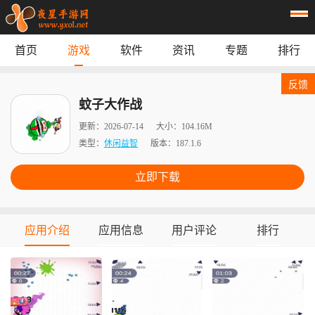
首页
游戏
软件
资讯
专题
排行
首页
游戏
应用
资讯
反馈
专题
榜单
蚊子大作战
更新：
2026-07-14
大小：
104.16M
类型：
休闲益智
版本：
187.1.6
立即下载
应用介绍
应用信息
用户评论
排行