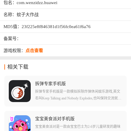
包名：com.wenzidzz.huawei
名称：蚊子大作战
MD5值：23f225e8f846381d1f56fc0ea61f6a76
备案号：
游戏权限：
点击查看
相关下载
拆弹专家手机版
拆弹专家手机版是一款模拟拆除炸弹休闲娱乐游戏,英文
名叫Keep Talking and Nobody Explodes,也叫保持交流就没
人爆炸、拆弹能手。游戏支持双人和多人游玩,玩家将和
好友一起拆除炸弹,一不小心,炸弹就会砰的一声发生爆
炸。在游戏中,玩家一方扮演拆弹者,目标是在伙伴的帮助
宝宝美食派对手机版
下拆除炸弹,另一方则扮演拆弹专家,通过使用拆弹手册指
宝宝美食派对是一款由宝宝巴士为2-6岁儿童研发的趣味