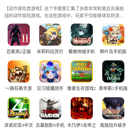
【动作冒险类游戏】这个专题里汇集了多款非常刺激且充满挑
战的动作冒险游戏。在这些游戏中，玩家不仅能够体验到流畅
的战斗操作，还可以去探索那些丰富的游戏场景和剧情任务。
动作冒险类游戏比较强调战斗与探索的结合，所以玩家是需要
在不断变化的环境中迅速作出反应，同时也要去完成各种任务
和挑战。无论玩家是喜欢闯关、解谜还是击败强敌，这些都是
非常考验玩家的操作技巧和策略思维的。这类游戏拥有多样化
忍者岚2正版
米莉科拉苏打
餐瘾地城手机
枫叶岛手机版
之王中文版
版
的玩法，让玩家的每一次冒险都充满了各种惊喜。
一路狂飙手游
见习猎魔团手
像素生存游戏2
黑帝斯2手机版
游
汉化版
泽诺尼亚4中文
古墓丽影9手机
木乃伊3龙帝之
我独自升级手
版
版
墓手机版
游