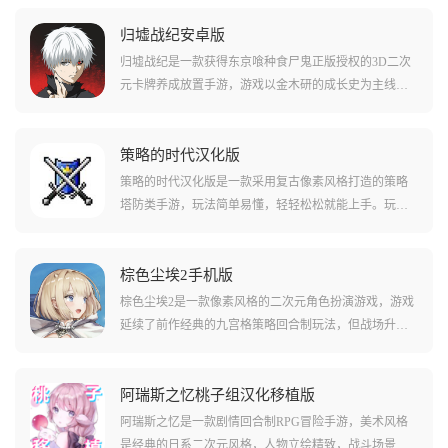
归墟战纪安卓版
归墟战纪是一款获得东京喰种食尸鬼正版授权的3D二次
元卡牌养成放置手游，游戏以金木研的成长史为主线，
通过高精度的3D模型与热血的动画演出，生动重现了从
安定区日常到青桐树决战等经典名场面，玩家将通过收
集从R到SVP、神话级别的全系列角色卡牌，利用属性克
策略的时代汉化版
制与RC细胞潜能激活系统，在即时战斗中通过精准的大
策略的时代汉化版是一款采用复古像素风格打造的策略
招释放时机，体验颠覆战局的策略快感。
塔防类手游，玩法简单易懂，轻轻松松就能上手。玩家
将以指挥官的身份统领军队，在中世纪风格的战场中完
成排兵布阵、抵御敌军入侵的核心任务，体验纯粹的战
棋策略与即时战略玩法。游戏内海陆空多类作战单位体
棕色尘埃2手机版
系完整，拥有数十种特色兵种、建筑设施与科技研发项
棕色尘埃2是一款像素风格的二次元角色扮演游戏，游戏
目，玩家可通过合理的兵种搭配、地形利用与战术布
延续了前作经典的九宫格策略回合制玩法，但战场升级
局，完成以少胜多的战局突破，是款非常值得尝试的手
到了3*4的模拟布局，你可以自由切换横屏或竖屏操作，
游。
每一个关卡包就像一张独立的游戏卡带，带你体验魔
幻、科幻、甚至校园等完全不同的故事情节和画风。
阿瑞斯之忆桃子组汉化移植版
阿瑞斯之忆是一款剧情回合制RPG冒险手游，美术风格
是经典的日系二次元风格，人物立绘精致，战斗场景则