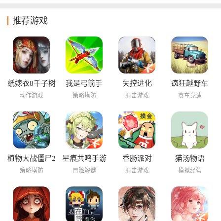
推荐游戏
纸嫁衣8千子树
我是弓箭手
失控进化
疯狂越野车
动作游戏
策略塔防
射击游戏
赛车竞速
植物大战僵尸2
星痕共鸣手游
香肠派对
猫汤物语
海底世界
策略塔防
冒险解谜
射击游戏
模拟经营