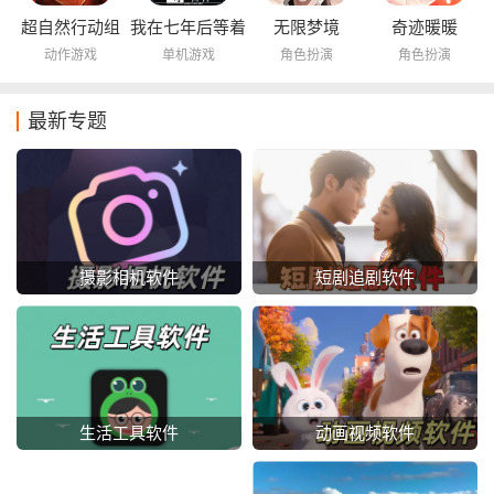
超自然行动组
我在七年后等着
无限梦境
奇迹暖暖
你
动作游戏
单机游戏
角色扮演
角色扮演
最新专题
摄影相机软件
短剧追剧软件
动画视频软件
生活工具软件