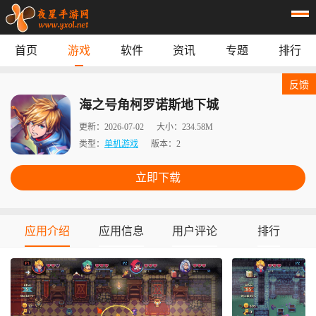
首页
游戏
软件
资讯
专题
排行
首页
游戏
应用
资讯
反馈
专题
榜单
海之号角柯罗诺斯地下城
更新：
2026-07-02
大小：
234.58M
类型：
单机游戏
版本：
2
立即下载
应用介绍
应用信息
用户评论
排行