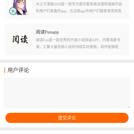
有多种便捷的自动化能力，包括自动跳过片头片尾，自
木之子漫画2026是一款专为喜欢看各类动漫和漫画作品
动播放下一集等等，让您看剧不用伸手！
的用户们准备的app，在这款app中用户们能够享受到各种
不同的漫画资源直接观看，也能欧体验到随便切换不同
屏幕显示模式播放的便捷。软件中的各种动漫和漫画作
品都经过了汉化和中文字幕处理，让用户们看起来没有
阅读Funapp
任何难度。软件还会定期放出一些优质的动漫作品合
阅读Fun是一款优秀的开源小说阅读APP，内置海量书
集，让用户们不至于无番可看！
源，汇聚大量完结小说并持续实时更新。软件能够提供
大量小说网站的阅读资源，让用户随时追更热门小说。
支持自定义字体大小、背景颜色和自动翻页模式，打造
舒适阅读体验。只需输入小说名称或关键词，即可迅速
用户评论
查找心仪作品，搜索便捷高效。书籍阅读记录会云同步
加载，不用担心忘记阅读进度，非常贴合小说爱好者的
需求。