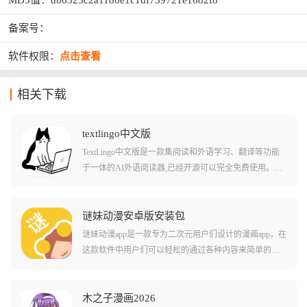
MD5值：db6325c2a1180e1c1df739721e1682f8
备案号：
软件权限：
点击查看
相关下载
textlingo中文版
TextLingo中文版是一款集阅读和外语学习、翻译等功能
于一体的AI外语阅读器,已经开源可以完全免费使用。软
件支持中文、英语、日语等多种语言,用户可以直接翻译
各类小说、文章,还可以添加闪卡来进行外语学习,实现边
看小说边学外语的沉浸式阅读体验。TextLingo具有离线
谜妹动漫安卓版安装包
学习、智能推送提醒、语言识别与发音、无缝同步等功
谜妹动漫app是一款专为二次元用户们设计的漫画app，在
能,支持URL、Word、Markdown、PDF、SRT等不同格式,
这款软件中用户们可以轻松的通过各种内容来简单的自
可以自动翻译和生成学习词汇,占用内存极小,是外语学习
定义观看动画的界面，还能够挑选软件中推荐的各种热
爱好者的必备神器。
门动漫作品。在这款游戏中还有不少非常实用的自定义
功能，包括调节字体的大小颜色等等！在这款软件中还
木之子漫画2026