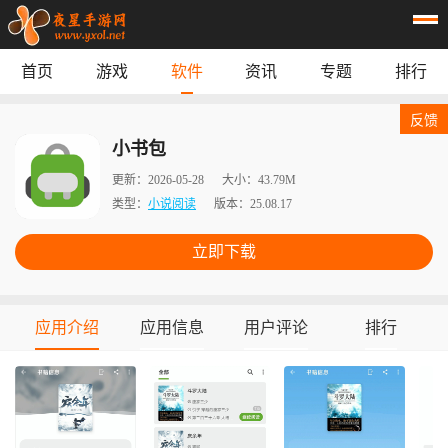
首页
游戏
软件
资讯
专题
排行
首页
游戏
应用
资讯
反馈
专题
榜单
小书包
更新：
2026-05-28
大小：
43.79M
类型：
小说阅读
版本：
25.08.17
立即下载
应用介绍
应用信息
用户评论
排行