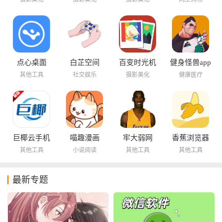
点心桌面
白芷空间
百变时光机
健身怪兽app
其他工具
社交娱乐
摄影美化
健康医疗
巨椰云手机
喵趣漫画
牢大弱网
香蕉浏览器
其他工具
小说阅读
其他工具
其他工具
最新专题