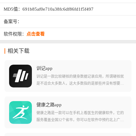
MD5值：691b85af0e710a38fc6df86fd1f5f497
备案号：
软件权限：
点击查看
相关下载
训记app
训记是一款比较硬核的健身数据记录应用，所谓硬核就
是不适合大多数人，这大多数指的是那些并没有想要记
录自己训练计划的人或者是那些并没有在健身举铁中坚
持下来的人。与其它健身软件相比，本软件最大的特色
就是足够自由与详细，比如你可以记录自己的健身计
健康之路app
划，具体到每一组做了多少个、多少重量，每周训练几
健康之路是一款可以在手机上看医生的健康软件，它的
次，每周都什么时候练等，然后系统会基于你记录的数
服务覆盖全国32个省市，你可以在软件中预约北上广深
据，自动分析、辅助并指导自己训练的图表。用户通过
的三甲医院专家号，也可以给家里的老人做慢病管理，
训记对每天的运动量和运动时间精准分析，精确计算出
或者是在异地就医需要专业陪诊，它都能提供一站式的