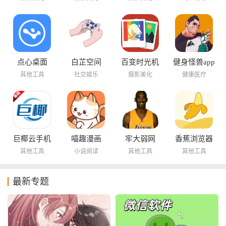
点心桌面
白芷空间
百变时光机
健身怪兽app
其他工具
社交娱乐
摄影美化
健康医疗
巨椰云手机
喵趣漫画
牢大弱网
香蕉浏览器
其他工具
小说阅读
其他工具
其他工具
最新专题