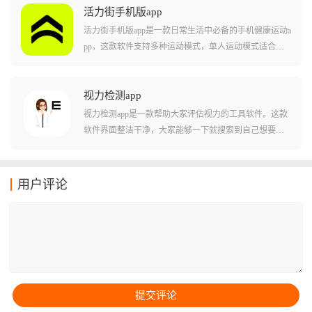
每天健身消耗的脂肪，清楚了解自己的身体状况以及消
解决方案，提供专业的就医陪诊，解决异地就医找不到
活力街手机版app
耗的能量，同时软件还会根据用户的身体状态给一些专
路、家里没人陪等尴尬问题。
活力街手机版app是一款日常生活中必备的手机健康运动a
业指导。
pp，这款软件支持多种运动模式，单人运动模式适合一
个人在家锻炼以及户外跑步等，多人运动可以一起线下
锻炼，还可以使用竞技模式，可以和朋友一起挑战各种
有趣的舞蹈运动玩法，在玩的同时还能锻炼身体非常不
视力检测app
错，用法简单好上手，新手有入门指南可以查看使用，
视力检测app是一款帮助大家评估视力的工具软件。这款
超多有趣的运动玩法可以轻松锻炼身体，软件不用看广
软件界面整洁干净，大家能够一下就搜索到自己想要看
告可以直接使用，喜欢锻炼的小伙伴不要错过。
到的内容。，它可以帮助大家随时随地进行简单的视力
测试，及时了解自己的视力状况，为用户提供全面的视
力评估。界面简洁友好，操作流程清晰，这款软件还提
用户评论
供专业的护眼小知识，大家都可以尝试下载看看。