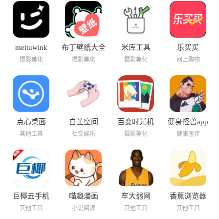
meituwink
布丁壁纸大全
米库工具
乐买买
摄影美化
摄影美化
摄影美化
网上购物
点心桌面
白芷空间
百变时光机
健身怪兽app
其他工具
社交娱乐
摄影美化
健康医疗
巨椰云手机
喵趣漫画
牢大弱网
香蕉浏览器
其他工具
小说阅读
其他工具
其他工具