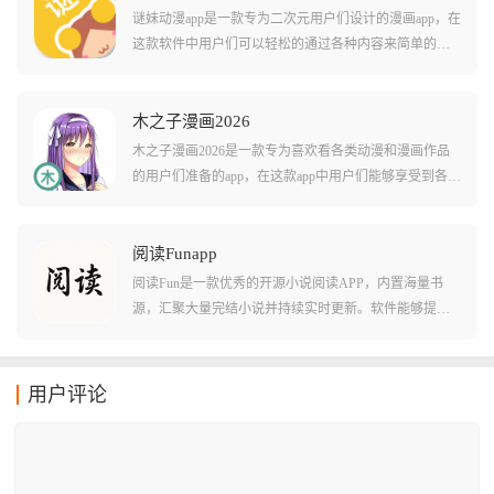
学习、智能推送提醒、语言识别与发音、无缝同步等功
谜妹动漫app是一款专为二次元用户们设计的漫画app，在
能,支持URL、Word、Markdown、PDF、SRT等不同格式,
这款软件中用户们可以轻松的通过各种内容来简单的自
可以自动翻译和生成学习词汇,占用内存极小,是外语学习
定义观看动画的界面，还能够挑选软件中推荐的各种热
爱好者的必备神器。
门动漫作品。在这款游戏中还有不少非常实用的自定义
功能，包括调节字体的大小颜色等等！在这款软件中还
木之子漫画2026
有多种便捷的自动化能力，包括自动跳过片头片尾，自
木之子漫画2026是一款专为喜欢看各类动漫和漫画作品
动播放下一集等等，让您看剧不用伸手！
的用户们准备的app，在这款app中用户们能够享受到各种
不同的漫画资源直接观看，也能欧体验到随便切换不同
屏幕显示模式播放的便捷。软件中的各种动漫和漫画作
品都经过了汉化和中文字幕处理，让用户们看起来没有
阅读Funapp
任何难度。软件还会定期放出一些优质的动漫作品合
阅读Fun是一款优秀的开源小说阅读APP，内置海量书
集，让用户们不至于无番可看！
源，汇聚大量完结小说并持续实时更新。软件能够提供
大量小说网站的阅读资源，让用户随时追更热门小说。
支持自定义字体大小、背景颜色和自动翻页模式，打造
舒适阅读体验。只需输入小说名称或关键词，即可迅速
用户评论
查找心仪作品，搜索便捷高效。书籍阅读记录会云同步
加载，不用担心忘记阅读进度，非常贴合小说爱好者的
需求。