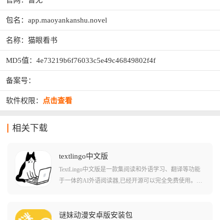
官网：暂无
包名：app.maoyankanshu.novel
名称：猫眼看书
MD5值：4e73219b6f76033c5e49c46849802f4f
备案号：
软件权限：
点击查看
相关下载
textlingo中文版
TextLingo中文版是一款集阅读和外语学习、翻译等功能
于一体的AI外语阅读器,已经开源可以完全免费使用。软
件支持中文、英语、日语等多种语言,用户可以直接翻译
各类小说、文章,还可以添加闪卡来进行外语学习,实现边
看小说边学外语的沉浸式阅读体验。TextLingo具有离线
谜妹动漫安卓版安装包