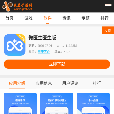
首页
游戏
软件
资讯
专题
排行
首页
游戏
应用
资讯
反馈
专题
榜单
微医生医生版
更新：
2026-07-06
大小：
112.38M
类型：
健康医疗
版本：
5.3.7
立即下载
应用介绍
应用信息
用户评论
排行