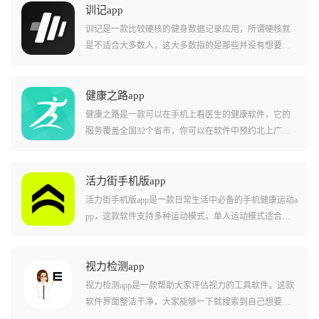
训记app
训记是一款比较硬核的健身数据记录应用，所谓硬核就
是不适合大多数人，这大多数指的是那些并没有想要记
录自己训练计划的人或者是那些并没有在健身举铁中坚
持下来的人。与其它健身软件相比，本软件最大的特色
就是足够自由与详细，比如你可以记录自己的健身计
健康之路app
划，具体到每一组做了多少个、多少重量，每周训练几
健康之路是一款可以在手机上看医生的健康软件，它的
次，每周都什么时候练等，然后系统会基于你记录的数
服务覆盖全国32个省市，你可以在软件中预约北上广深
据，自动分析、辅助并指导自己训练的图表。用户通过
的三甲医院专家号，也可以给家里的老人做慢病管理，
训记对每天的运动量和运动时间精准分析，精确计算出
或者是在异地就医需要专业陪诊，它都能提供一站式的
每天健身消耗的脂肪，清楚了解自己的身体状况以及消
解决方案，提供专业的就医陪诊，解决异地就医找不到
活力街手机版app
耗的能量，同时软件还会根据用户的身体状态给一些专
路、家里没人陪等尴尬问题。
活力街手机版app是一款日常生活中必备的手机健康运动a
业指导。
pp，这款软件支持多种运动模式，单人运动模式适合一
个人在家锻炼以及户外跑步等，多人运动可以一起线下
锻炼，还可以使用竞技模式，可以和朋友一起挑战各种
有趣的舞蹈运动玩法，在玩的同时还能锻炼身体非常不
视力检测app
错，用法简单好上手，新手有入门指南可以查看使用，
视力检测app是一款帮助大家评估视力的工具软件。这款
超多有趣的运动玩法可以轻松锻炼身体，软件不用看广
软件界面整洁干净，大家能够一下就搜索到自己想要看
告可以直接使用，喜欢锻炼的小伙伴不要错过。
到的内容。，它可以帮助大家随时随地进行简单的视力