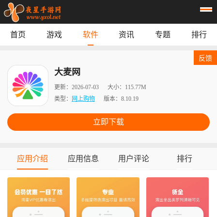
首页
游戏
软件
资讯
专题
排行
首页
游戏
应用
资讯
反馈
专题
榜单
大麦网
更新：
2026-07-03
大小：
115.77M
类型：
网上购物
版本：
8.10.19
立即下载
应用介绍
应用信息
用户评论
排行