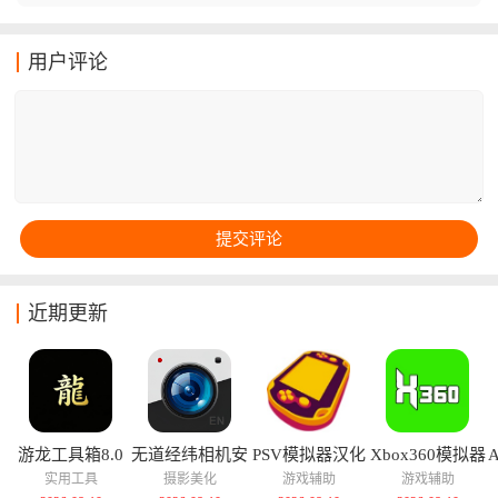
道和方式，为各种类型的客户来提供服务和网购！在游
戏中玩家们还可以尝试着观看各种不同类型的视频！在
这些视频当中用户们还能获得不少阅读奖励和特色功
用户评论
能，体验全新的玩法！
近期更新
游龙工具箱8.0
无道经纬相机安
PSV模拟器汉化
Xbox360模拟器
卓版
版
中文版
实用工具
摄影美化
游戏辅助
游戏辅助