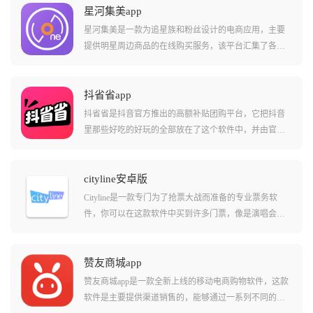
星河集美app
星河集美是一款为追星族和粉丝设计的电商应用，主要
提供明星周边商品的在线购买服务，该平台汇集了各类
明星相关的商品，包括但不限于实体专辑、签名海报、
写真集以及限量版和定制款商品，提供了简洁时尚的操
作界面和方便快捷的一键式登录方式。
抖省省app
抖省省是抖音官方推出的高额补贴团购平台，它把抖音
里那些好吃的好玩的全部放在了这个软件中，并由官方
出钱再砍一刀，新用户甚至能享受到0.01元喝瑞幸和吃麦
当劳的逆天福利，它不仅能帮你省钱，还能帮你省去在
不同平台比价的烦恼，是出门逛街必带的省钱软件。
cityline安卓版
Cityline是一款专门为了抢票大战而准备的专业票务软
件，你可以在这款软件中买到许多门票，像是演唱会、
音乐节、电影院、舞台剧甚至足球比赛都可以买到，而
且有很多大牌演唱会的独家授权渠道，票源正宗，不怕
买到假票，买完票之后拿着手机扫码就能进场，非常方
赞友商城app
便。
赞友商城app是一款全新上线的移动电商购物软件，这款
软件是主要提供渠道销售的，能够通过一系列不同的渠