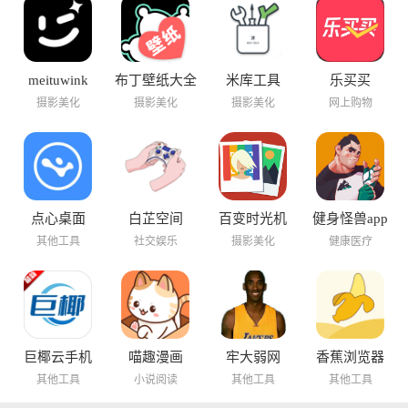
meituwink
布丁壁纸大全
米库工具
乐买买
摄影美化
摄影美化
摄影美化
网上购物
点心桌面
白芷空间
百变时光机
健身怪兽app
其他工具
社交娱乐
摄影美化
健康医疗
巨椰云手机
喵趣漫画
牢大弱网
香蕉浏览器
其他工具
小说阅读
其他工具
其他工具