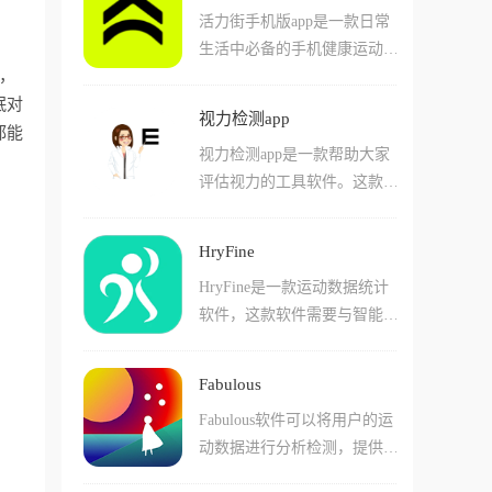
身计划，具体到每一组做了多
活力街手机版app是一款日常
人做慢病管理，或者是在异地
少个、多少重量，每周训练几
生活中必备的手机健康运动ap
就医需要专业陪诊，它都能提
次，每周都什么时候练等，然
，
p，这款软件支持多种运动模
供一站式的解决方案，提供专
后系统会基于你记录的数据，
眠对
式，单人运动模式适合一个人
业的就医陪诊，解决异地就医
自动分析、辅助并指导自己训
视力检测app
在家锻炼以及户外跑步等，多
都能
找不到路、家里没人陪等尴尬
练的图表。用户通过训记对每
视力检测app是一款帮助大家
人运动可以一起线下锻炼，还
问题。
天的运动量和运动时间精准分
评估视力的工具软件。这款软
可以使用竞技模式，可以和朋
析，精确计算出每天健身消耗
件界面整洁干净，大家能够一
友一起挑战各种有趣的舞蹈运
的脂肪，清楚了解自己的身体
下就搜索到自己想要看到的内
动玩法，在玩的同时还能锻炼
状况以及消耗的能量，同时软
HryFine
容。，它可以帮助大家随时随
身体非常不错，用法简单好上
件还会根据用户的身体状态给
HryFine是一款运动数据统计
地进行简单的视力测试，及时
手，新手有入门指南可以查看
一些专业指导。
软件，这款软件需要与智能手
了解自己的视力状况，为用户
使用，超多有趣的运动玩法可
环连接，这样就可以在app中
提供全面的视力评估。界面简
以轻松锻炼身体，软件不用看
查看每天运动、心率、睡眠的
洁友好，操作流程清晰，这款
广告可以直接使用，喜欢锻炼
Fabulous
数据信息，实时更新最新的数
软件还提供专业的护眼小知
的小伙伴不要错过。
Fabulous软件可以将用户的运
据，以便用户了解自己身体健
识，大家都可以尝试下载看
动数据进行分析检测，提供智
康的情况。这款软件还会根据
看。
能系统为用户带来更加轻松自
用户每天的运动数据为用户提