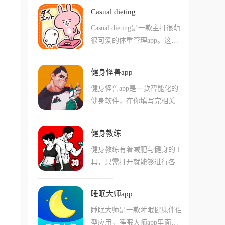
由的运动服务，这款运动助手
供科学健康的运动方案，轻松
Casual dieting
工具可以为用户带来很多的健
掌握自己的健康状态，不管是
Casual dieting是一款主打很萌
康资讯内容可以阅读，还可以
减肥还是增肌运动都可以在线
很可爱的体重管理app。这款
根据用户的运动数据提供建
查询了解，记录你的健康生
软件中有很多小动物吉祥物，
议，拥有各种运动视频教程可
活。
比如主角就是一只粉红兔子和
以查看学习，带给大家各种类
健身怪兽app
一只黄色小鸡，你每天的体重
型的运动方式，能满足多样化
健身怪兽app是一款智能化的
变化会直接反映在它们的表情
的运动需求。
健身软件，在你填写完相关资
和插画上，瘦了它们会开心，
料后，健身怪兽app会推荐适
胖了也会鼓励你。而且软件还
合的方案给你选择;开始锻炼
能写日记记录每天的心情，有
健身教练
还会结合身体的各项指数给出
100多种贴纸可以用，坚持打
健身教练有着减肥与健身的工
数据分析，并及时调整，从而
卡还能解锁新的插画和故事。
具，只需打开就能够进行各种
更好地锻炼。健身怪兽软件采
这款软件能够让减重这件本来
的运动。健身教练app提供多
用科学训练理论与实际运动经
挺枯燥的事，变得可爱不少！
种健身计划和训练模式，如有
验相结合的方式，通过定制化
睡眠大师app
氧运动、力量训练、瑜伽等可
训练计划和信息匹配，提供全
睡眠大师是一款睡眠健康伴侣
以进行选择。健身教练app可
面的健身服务。
型应用，睡眠大师app里面有
以根据身体状况和健身目标在