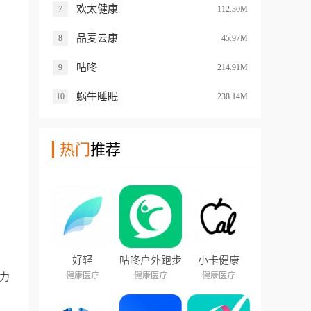
欢太健康
7
112.30M
品麦云康
8
45.97M
咕咚
9
214.91M
蜗牛睡眠
10
238.14M
热门
推荐
好轻
咕咚户外跑步
小卡健康
健康医疗
健康医疗
健康医疗
力