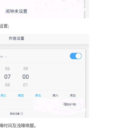
设置;
睡时间及浅睡唤醒。