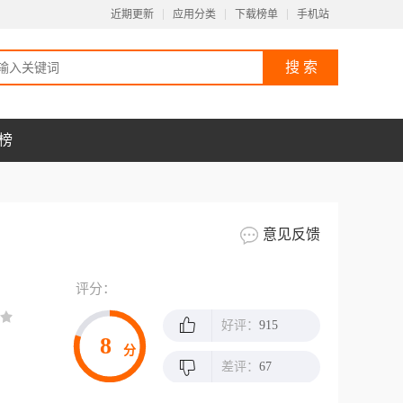
近期更新
应用分类
下载榜单
手机站
榜
意见反馈
评分：
好评：
915
8
分
差评：
67