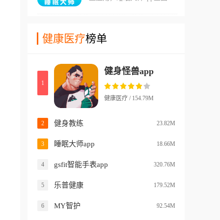
海量的音频内容，可以让你从
去选择适合自己的训练模式和
快节奏的当下抽离，进入平和
计划。当然也能够根据身体数
安静的时空，缓解焦虑与压
健康医疗
榜单
据和健身目标来进行参考。
力，从而睡得更好。睡眠大师
会陪伴度过夜晚的睡眠时间，
健身怪兽app
培养良好睡眠习惯，感知并记
1
录睡眠过程。
健康医疗 / 154.79M
健身教练
2
23.82M
睡眠大师app
3
18.66M
gsfit智能手表app
4
320.76M
乐普健康
5
179.52M
MY智护
6
92.54M