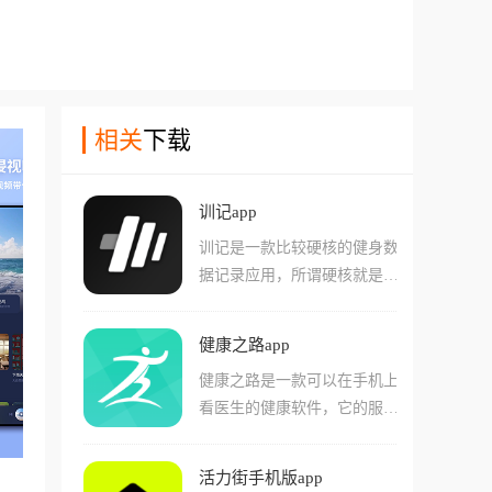
相关
下载
训记app
训记是一款比较硬核的健身数
据记录应用，所谓硬核就是不
适合大多数人，这大多数指的
是那些并没有想要记录自己训
健康之路app
练计划的人或者是那些并没有
健康之路是一款可以在手机上
在健身举铁中坚持下来的人。
看医生的健康软件，它的服务
与其它健身软件相比，本软件
覆盖全国32个省市，你可以在
最大的特色就是足够自由与详
软件中预约北上广深的三甲医
细，比如你可以记录自己的健
活力街手机版app
院专家号，也可以给家里的老