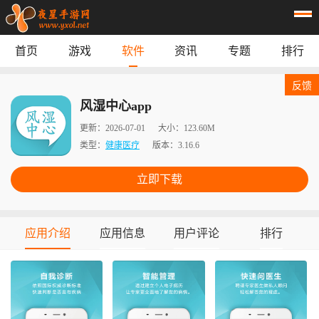
首页
游戏
软件
资讯
专题
排行
首页
游戏
应用
资讯
反馈
专题
榜单
风湿中心app
更新：
2026-07-01
大小：
123.60M
类型：
健康医疗
版本：
3.16.6
立即下载
应用介绍
应用信息
用户评论
排行