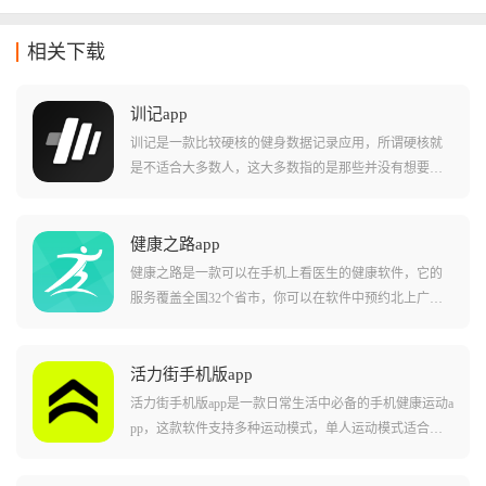
相关下载
训记app
训记是一款比较硬核的健身数据记录应用，所谓硬核就
是不适合大多数人，这大多数指的是那些并没有想要记
录自己训练计划的人或者是那些并没有在健身举铁中坚
持下来的人。与其它健身软件相比，本软件最大的特色
就是足够自由与详细，比如你可以记录自己的健身计
健康之路app
划，具体到每一组做了多少个、多少重量，每周训练几
健康之路是一款可以在手机上看医生的健康软件，它的
次，每周都什么时候练等，然后系统会基于你记录的数
服务覆盖全国32个省市，你可以在软件中预约北上广深
据，自动分析、辅助并指导自己训练的图表。用户通过
的三甲医院专家号，也可以给家里的老人做慢病管理，
训记对每天的运动量和运动时间精准分析，精确计算出
或者是在异地就医需要专业陪诊，它都能提供一站式的
每天健身消耗的脂肪，清楚了解自己的身体状况以及消
解决方案，提供专业的就医陪诊，解决异地就医找不到
活力街手机版app
耗的能量，同时软件还会根据用户的身体状态给一些专
路、家里没人陪等尴尬问题。
活力街手机版app是一款日常生活中必备的手机健康运动a
业指导。
pp，这款软件支持多种运动模式，单人运动模式适合一
个人在家锻炼以及户外跑步等，多人运动可以一起线下
锻炼，还可以使用竞技模式，可以和朋友一起挑战各种