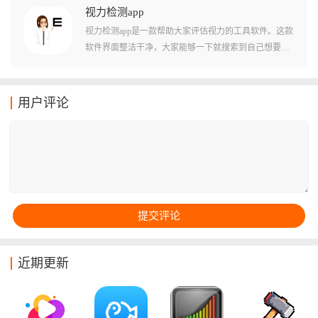
有趣的舞蹈运动玩法，在玩的同时还能锻炼身体非常不
视力检测app
错，用法简单好上手，新手有入门指南可以查看使用，
视力检测app是一款帮助大家评估视力的工具软件。这款
超多有趣的运动玩法可以轻松锻炼身体，软件不用看广
软件界面整洁干净，大家能够一下就搜索到自己想要看
告可以直接使用，喜欢锻炼的小伙伴不要错过。
到的内容。，它可以帮助大家随时随地进行简单的视力
测试，及时了解自己的视力状况，为用户提供全面的视
力评估。界面简洁友好，操作流程清晰，这款软件还提
用户评论
供专业的护眼小知识，大家都可以尝试下载看看。
近期更新