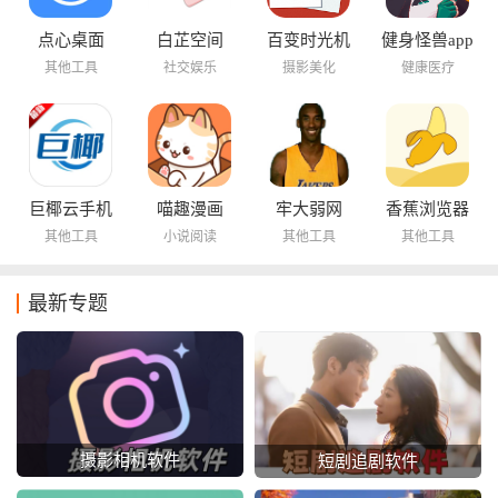
点心桌面
白芷空间
百变时光机
健身怪兽app
其他工具
社交娱乐
摄影美化
健康医疗
巨椰云手机
喵趣漫画
牢大弱网
香蕉浏览器
其他工具
小说阅读
其他工具
其他工具
最新专题
摄影相机软件
短剧追剧软件