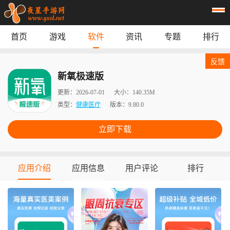
首页
游戏
软件
资讯
专题
排行
首页
游戏
应用
资讯
反馈
专题
榜单
新氧极速版
更新：
2026-07-01
大小：
140.35M
类型：
健康医疗
版本：
9.80.0
立即下载
应用介绍
应用信息
用户评论
排行