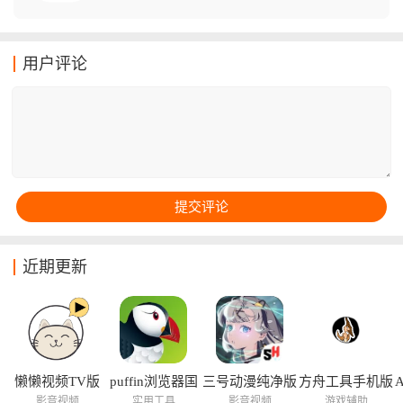
告可以直接使用，喜欢锻炼的小伙伴不要错过。
到的内容。，它可以帮助大家随时随地进行简单的视力
测试，及时了解自己的视力状况，为用户提供全面的视
力评估。界面简洁友好，操作流程清晰，这款软件还提
用户评论
供专业的护眼小知识，大家都可以尝试下载看看。
近期更新
懒懒视频TV版
puffin浏览器国
三号动漫纯净版
方舟工具手机版
际版
影音视频
实用工具
影音视频
游戏辅助