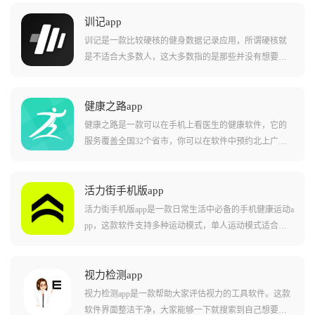
训记app
训记是一款比较硬核的健身数据记录应用，所谓硬核就
是不适合大多数人，这大多数指的是那些并没有想要记
录自己训练计划的人或者是那些并没有在健身举铁中坚
持下来的人。与其它健身软件相比，本软件最大的特色
就是足够自由与详细，比如你可以记录自己的健身计
健康之路app
划，具体到每一组做了多少个、多少重量，每周训练几
健康之路是一款可以在手机上看医生的健康软件，它的
次，每周都什么时候练等，然后系统会基于你记录的数
服务覆盖全国32个省市，你可以在软件中预约北上广深
据，自动分析、辅助并指导自己训练的图表。用户通过
的三甲医院专家号，也可以给家里的老人做慢病管理，
训记对每天的运动量和运动时间精准分析，精确计算出
或者是在异地就医需要专业陪诊，它都能提供一站式的
每天健身消耗的脂肪，清楚了解自己的身体状况以及消
解决方案，提供专业的就医陪诊，解决异地就医找不到
活力街手机版app
耗的能量，同时软件还会根据用户的身体状态给一些专
路、家里没人陪等尴尬问题。
活力街手机版app是一款日常生活中必备的手机健康运动a
业指导。
pp，这款软件支持多种运动模式，单人运动模式适合一
个人在家锻炼以及户外跑步等，多人运动可以一起线下
锻炼，还可以使用竞技模式，可以和朋友一起挑战各种
有趣的舞蹈运动玩法，在玩的同时还能锻炼身体非常不
视力检测app
错，用法简单好上手，新手有入门指南可以查看使用，
视力检测app是一款帮助大家评估视力的工具软件。这款
超多有趣的运动玩法可以轻松锻炼身体，软件不用看广
软件界面整洁干净，大家能够一下就搜索到自己想要看