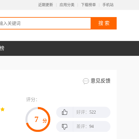
近期更新
应用分类
下载榜单
手机站
榜
意见反馈
评分：
好评：
522
7
分
差评：
94