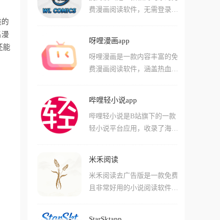
费漫画阅读软件，无需登录注
朗读引擎，可调语速与音色，
类的
册即可上手操作，汇聚了超多
睡前开启听书模式，闭眼也能
名漫
免费的漫画资源供大家挑选观
继续剧情，适合通勤或视力疲
呀哩漫画app
看。漫画类型涉及言情、校
还能
劳时使用。平台汇聚了老福
呀哩漫画是一款内容丰富的免
园、霸总、古风、同人等等，
特、UC、番茄、七猫、掌心
费漫画阅读软件，涵盖热血、
将国内外正在连载或已经完结
雷等众多主流平台的小说资
冒险、科幻、霸总、修真、校
的漫画都包括在内，会及时推
源，聚合一千加书源引擎，搜
园等二十多种不同类型的漫画
出最新章节，能直接搜索想看
索时秒级返回跨站结果并显示
哔哩轻小说app
资源，并划分了详细的专区方
的漫画，在线自定义阅读。软
最新章节与更新时间。平台里
哔哩轻小说是B站旗下的一款
便快速查找。软件界面设计简
件所有漫画都是高清全彩画
的小说会保持跟官方同步的更
轻小说平台应用，收录了海量
洁直观，板块分区清晰明了，
质，阅读过程能随意切换章
新速度，阅读时不会出现闪退
的正版轻小说资源，涵盖战
用户可以在纯净舒适的环境中
节、翻页方式、背景样式等，
或章节错乱的情况，为用户带
斗、幻想、恋爱、异界、搞
尽情追漫，阅读全程无强制付
从启动到阅读全程没有任何弹
去最优质的阅读体验。
米禾阅读
笑、网游、校园、后宫、推
费章节或会员要求。平台内的
窗干扰，是漫画迷们必备的手
米禾阅读去广告版是一款免费
理、科幻、同人等超多类型。
漫画更新超及时，支持自定义
机漫画阅读神器。
且非常好用的小说阅读软件，
热门作品如《游戏人生》《欢
背景、翻页方式、章节切换等
涵盖多题材种类，支持排行榜
迎来到实力至上主义教室》
个性化设置，还贴心提供离线
以及分类查询功能，让每一位
《魔法使之夜》《无职转生》
下载服务，让用户在没有网络
StarSktapp