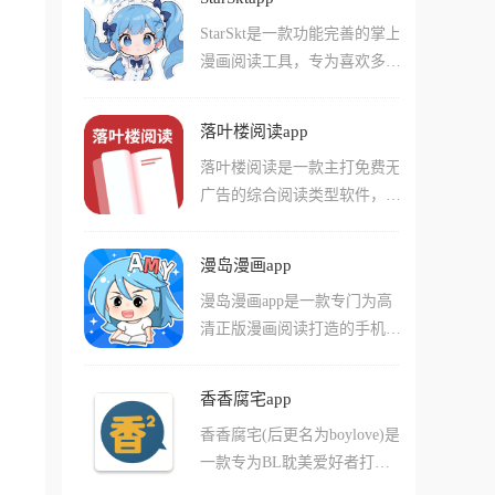
读者都可以快速找到自己喜欢
等应有尽有，还可以观看热门
的情况下也能畅快看漫画。
StarSkt是一款功能完善的掌上
的小说进行阅读，软件还提供
轻小说改编的漫画。软件界面
漫画阅读工具，专为喜欢多题
了一个高自定义性的阅读界
简洁精美，提供个性化阅读设
材多风格内容的读者打造，汇
面，你可以对小说字体、颜
置和智能进度记录，让追番更
集了国漫、日漫、韩漫还有美
色、亮度进行调节，享受一个
加便捷。平台定期更新小说、
落叶楼阅读app
漫等丰富资源。平台收录大量
轻松的阅读环境，软件支持离
漫画资源，持续引入新作品，
落叶楼阅读是一款主打免费无
分类从热血少年到奇幻冒险，
线缓存功能，用户可一键下载
为用户带来持续的新鲜阅读体
广告的综合阅读类型软件，涵
从轻松搞笑到悬疑推理，几乎
整本小说，无网络环境下也能
验。
盖海量资源包括玄幻、言情、
涵盖主流漫画爱好者的所有需
畅读无忧。
都市、科幻等多类型小说。这
求。与各大漫画平台网络同步
漫岛漫画app
是一款小说漫画二合一的手机
更新，确保用户能第一时间追
漫岛漫画app是一款专门为高
软件，划分了小说漫画专栏无
读到最新发布章节，设置分
清正版漫画阅读打造的手机软
需导入书源即可直接使用。用
类、新漫、榜单、最热四大专
件，依托成熟稳定的技术框架
户可以搜索任何想看的小说漫
栏及时发现热门佳作。软件从
开发，涵盖丰富的漫画分类体
画资源，在不受广告弹窗干扰
启动到使用过程都没有弹窗干
香香腐宅app
系。平台整合了国产漫画、日
的情况下随意阅读，平台的更
扰，所有漫画也是高清全彩画
香香腐宅(后更名为boylove)是
本漫画、韩国漫画、欧美漫画
新速度始终与官方同步。支持
质，提供稳定且持续更新的内
一款专为BL耽美爱好者打造
等全球漫画资源，提供数百种
阅读记录查看、切换书源、开
容环境。
的漫画阅读软件，收录了海量
漫画分类标签，全站所有漫画