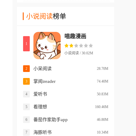
启听书模式、缓存章节等功
优质的耽美漫画资源。平台涵
均免费阅读。支持离线下载阅
能，是日常必备的漫画小说阅
盖都市、古风、校园、奇幻等
小说阅读
榜单
读、高清全彩画质、条漫下拉
读神器。
多种题材分类，无论是经典作
式阅读模式，无需登录注册即
品还是新作连载都能在这里找
可直接阅读，打造全网用户喜
喵趣漫画
到。软件采用简洁清爽的界面
欢的漫画阅读神器。
1
设计，没有弹窗广告干扰，让
用户能够专注于漫画内容本
小说阅读 / 30.02M
身。支持在线阅读和离线下载
功能，即使在没有网络的情况
小呆阅读
2
28.70M
下也能随时追更。所有漫画均
掌阅ireader
3
74.40M
为高清画质，翻页流畅加载迅
速，为耽美爱好者提供了优质
爱听书
4
50.83M
的阅读体验。
看理想
5
160.46M
番茄作家助手app
6
46.80M
海豚听书
7
10.34M