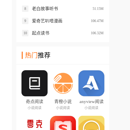
老白故事听书
8
51.15M
爱奇艺叭嗒漫画
9
106.47M
起点读书
10
106.32M
热门
推荐
奇点阅读
青橙小说
anyview阅读
器
小说阅读
小说阅读
小说阅读