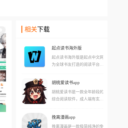
相关
下载
起点读书海外版
起点读书海外版是起点中文网
为全球书友打造的阅读平台，
这个版本专门照顾海外党，不
仅界面支持多语言，还破天荒
胡桃爱读书app
地开放了许多原本需要VIP才
胡桃爱读书是一款全年龄段的
能看的免费章节，而且全程没
综合阅读软件，成人端有玄
有广告，让你即便身在异国他
幻、都市、言情等男女频小
乡，也能随时随地沉浸在东方
说，儿童端含童话、科普、经
的小说世界里。
挽离漫画app
典名著等，能够满足不同年龄
挽离漫画是一款极简纯净的免
段的阅读需求。软件内置语音