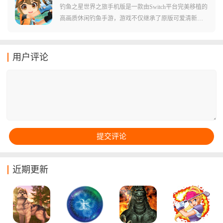
攻，才能在这场关于数字的游戏中存活下去。
钓鱼之星世界之旅手机版是一款由Switch平台完美移植的
高画质休闲钓鱼手游，游戏不仅继承了原版可爱清新的
卡通画风，更通过40多个风格各异的全球钓点，为你构
建了一个庞大的钓鱼宇宙，你可以从各具特色的鱼类中
丰富你的图鉴，通过不断磨练技巧和升级装备，从一个
用户评论
连小鱼苗都拽不动的菜鸟，进化成为横跨极地与赤道的
顶级垂钓达人。
近期更新