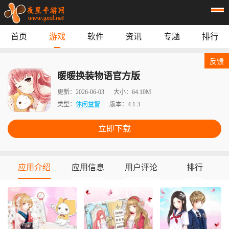
首页
游戏
软件
资讯
专题
排行
首页
游戏
应用
资讯
反馈
专题
榜单
暖暖换装物语官方版
更新：
2026-06-03
大小：
64.10M
类型：
休闲益智
版本：
4.1.3
立即下载
应用介绍
应用信息
用户评论
排行