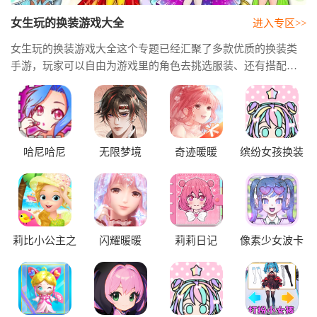
女生玩的换装游戏大全
进入专区>>
女生玩的换装游戏大全这个专题已经汇聚了多款优质的换装类
手游，玩家可以自由为游戏里的角色去挑选服装、还有搭配饰
品以及设计它的妆容，体验到从造型设计再到时尚搭配的真正
乐趣。这类游戏不仅能够提供给玩家大量风格迥异的服装选
择，还能让玩家根据角色的需求去完成各种搭配挑战，从而培
养自己的审美和创造力。无论玩家是想要日常休闲娱乐，还是
完成关卡任务，都能在这种轻松愉快的氛围中尽情地发挥自己
哈尼哈尼
无限梦境
奇迹暖暖
缤纷女孩换装
的想象力。
莉比小公主之
闪耀暖暖
莉莉日记
像素少女波卡
环游世界