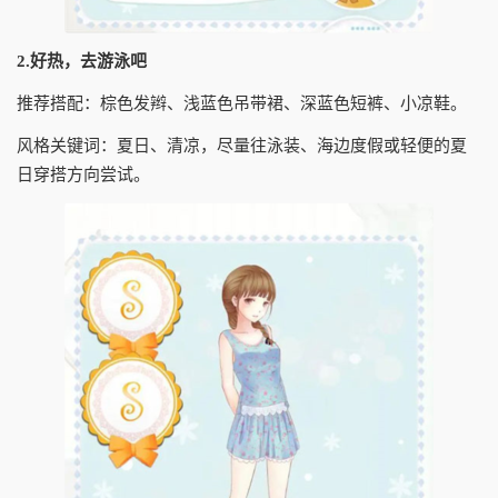
2.好热，去游泳吧
推荐搭配：棕色发辫、浅蓝色吊带裙、深蓝色短裤、小凉鞋。
风格关键词：夏日、清凉，尽量往泳装、海边度假或轻便的夏
日穿搭方向尝试。