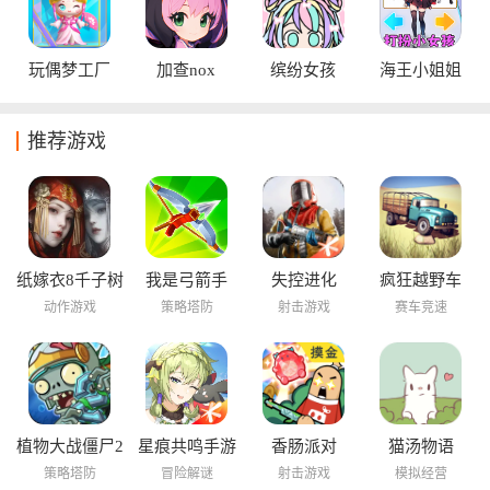
玩偶梦工厂
加查nox
缤纷女孩
海王小姐姐
推荐游戏
纸嫁衣8千子树
我是弓箭手
失控进化
疯狂越野车
动作游戏
策略塔防
射击游戏
赛车竞速
植物大战僵尸2
星痕共鸣手游
香肠派对
猫汤物语
海底世界
策略塔防
冒险解谜
射击游戏
模拟经营