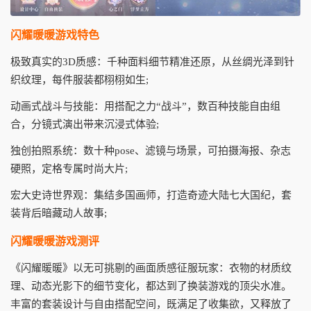
闪耀暖暖游戏特色
极致真实的3D质感：千种面料细节精准还原，从丝绸光泽到针
织纹理，每件服装都栩栩如生;
动画式战斗与技能：用搭配之力“战斗”，数百种技能自由组
合，分镜式演出带来沉浸式体验;
独创拍照系统：数十种pose、滤镜与场景，可拍摄海报、杂志
硬照，定格专属时尚大片;
宏大史诗世界观：集结多国画师，打造奇迹大陆七大国纪，套
装背后暗藏动人故事;
闪耀暖暖游戏测评
《闪耀暖暖》以无可挑剔的画面质感征服玩家：衣物的材质纹
理、动态光影下的细节变化，都达到了换装游戏的顶尖水准。
丰富的套装设计与自由搭配空间，既满足了收集欲，又释放了