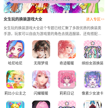
女生玩的换装游戏大全
进入专区>>
女生玩的换装游戏大全这个专题已经汇聚了多款优质的换装类
手游，玩家可以自由为游戏里的角色去挑选服装、还有搭配饰
品以及设计它的妆容，体验到从造型设计再到时尚搭配的真正
乐趣。这类游戏不仅能够提供给玩家大量风格迥异的服装选
择，还能让玩家根据角色的需求去完成各种搭配挑战，从而培
养自己的审美和创造力。无论玩家是想要日常休闲娱乐，还是
完成关卡任务，都能在这种轻松愉快的氛围中尽情地发挥自己
哈尼哈尼
无限梦境
奇迹暖暖
缤纷女孩换装
的想象力。
莉比小公主之
闪耀暖暖
莉莉日记
像素少女波卡
环游世界