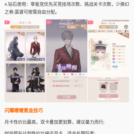
4.钻石使用：零氪党优先买竞技场次数、挑战关卡次数，少换幻
之券;富婆可按需自由分配。
闪耀暖暖氪金技巧
月卡性价比最高，双卡叠加更划算，建议量力而行;
时尚提升计划性价比接近月卡，适合长期玩家;