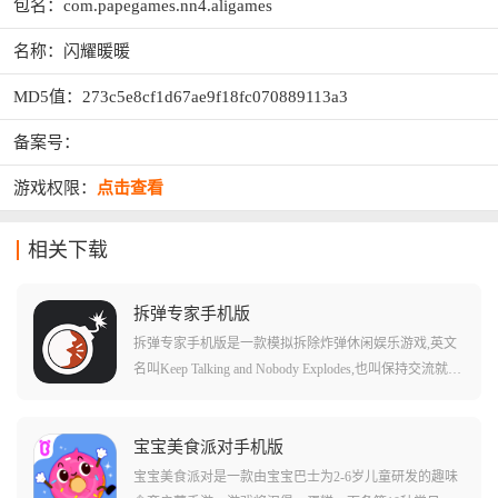
包名：com.papegames.nn4.aligames
名称：闪耀暖暖
MD5值：273c5e8cf1d67ae9f18fc070889113a3
备案号：
游戏权限：
点击查看
相关下载
拆弹专家手机版
拆弹专家手机版是一款模拟拆除炸弹休闲娱乐游戏,英文
名叫Keep Talking and Nobody Explodes,也叫保持交流就没
人爆炸、拆弹能手。游戏支持双人和多人游玩,玩家将和
好友一起拆除炸弹,一不小心,炸弹就会砰的一声发生爆
炸。在游戏中,玩家一方扮演拆弹者,目标是在伙伴的帮助
宝宝美食派对手机版
下拆除炸弹,另一方则扮演拆弹专家,通过使用拆弹手册指
宝宝美食派对是一款由宝宝巴士为2-6岁儿童研发的趣味
引你完成拆弹任务。游戏内拆弹者看不到手册,专家也看