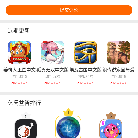
近期更新
姜饼人王国中文
孤勇无双中文版
埃及古国中文版
狼传说家园与爱
版
心中文版
角色扮演
动作游戏
模拟经营
角色扮演
2026-08-09
2026-08-09
2026-08-09
2026-08-08
休闲益智排行