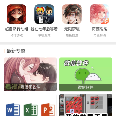
超自然行动组
我在七年后等着
无限梦境
奇迹暖暖
你
动作游戏
单机游戏
角色扮演
角色扮演
最新专题
看漫画软件
微信软件