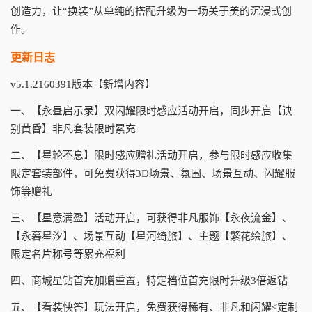
创造力，让“换装”从单纯的搭配升级为一场关于美的沉浸式创
作。
更新日志
v5.1.2160391版本【新增内容】
一、【永昼启示录】双闪耀限时感应活动开启，同步开启【诀
别黄昏】非凡套装限时累充
二、【星轮不息】限时感应赠礼活动开启，参与限时感应收集
限定套装部件，可免费获得3D场景、氛围、场景互动、闪耀服
饰等赠礼
三、【星意满盈】活动开启，可获得非凡服饰【永夜流金】、
【永暮星汐】、场景互动【星河绮旅】、主题【繁花绘旅】、
限定名片称号等累充福利
四、商城星钻首充加赠重置，特定档位首充限时升级3倍返钻
五、【看装快答】玩法开启，免费获得稀有、非凡和闪耀<定制