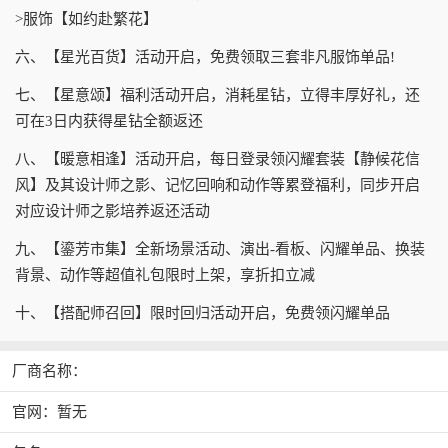
>服饰【如约赴繁花】
六、【星光百货】活动开启，免费领取三套非凡服饰单品!
七、【星意颂】福利活动开启，消耗星钻，立得丰厚好礼，还
可在3日内获得星钻全额返还
八、【暖意相逢】活动开启，每日登录领闪耀套装【静候花信
风】及其设计师之影、记忆回响和动作等累登福利，同步开启
对应设计师之影培养返还活动
九、【鎏芳市集】全新场景活动、演出-看板、闪耀单品、换装
背景、动作等超值礼包限时上架，享折扣立减
十、【搭配师召回】限时回归活动开启，免费领闪耀单品
厂商名称：
官网：暂无