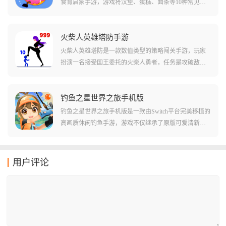
食育启蒙手游，游戏将汉堡、蛋糕、面条等10种常见美
不到炸弹,所以每个人都需要将自己看到的情况说出来,随
食做成了可爱的卡通形象，它们不仅会说话，宝贝的任
着炸弹的爆炸时间,交流和配合必须要快,不然炸弹就会来
务就是帮助这些美食朋友装扮自己，参加盛大的派对，
不及拆除发生爆炸,则闯关失败。
通过帮美食洗澡、换装、装饰等互动，孩子能自然而然
火柴人英雄塔防手游
地认识食材，了解食物的制作过程，并建立起对食物的
火柴人英雄塔防是一款数值类型的策略闯关手游，玩家
初步认知。
扮演一名接受国王委托的火柴人勇者，任务是攻破敌军
镇守的多层城堡，解救被困在塔顶的公主，游戏的玩法
很简单，塔里的每个敌人头上都顶着一个代表战斗力的
数字，你必须像玩大鱼吃小鱼一样，精准计算每一次进
钓鱼之星世界之旅手机版
攻，才能在这场关于数字的游戏中存活下去。
钓鱼之星世界之旅手机版是一款由Switch平台完美移植的
高画质休闲钓鱼手游，游戏不仅继承了原版可爱清新的
卡通画风，更通过40多个风格各异的全球钓点，为你构
建了一个庞大的钓鱼宇宙，你可以从各具特色的鱼类中
丰富你的图鉴，通过不断磨练技巧和升级装备，从一个
用户评论
连小鱼苗都拽不动的菜鸟，进化成为横跨极地与赤道的
顶级垂钓达人。