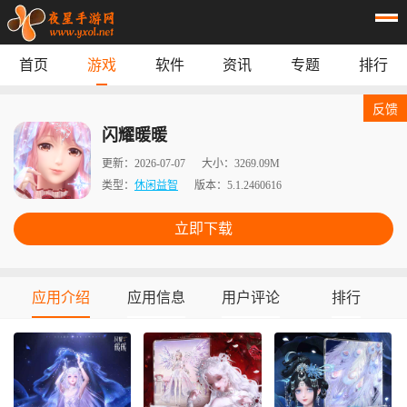
首页
游戏
软件
资讯
专题
排行
首页
游戏
应用
资讯
反馈
专题
榜单
闪耀暖暖
更新：
2026-07-07
大小：
3269.09M
类型：
休闲益智
版本：
5.1.2460616
立即下载
应用介绍
应用信息
用户评论
排行