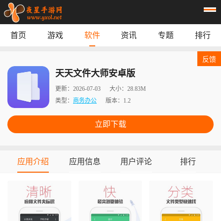
首页
游戏
软件
资讯
专题
排行
首页
游戏
应用
资讯
反馈
专题
榜单
天天文件大师安卓版
更新：
2026-07-03
大小：
28.83M
类型：
商务办公
版本：
1.2
立即下载
应用介绍
应用信息
用户评论
排行