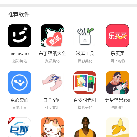
推荐软件
meituwink
布丁壁纸大全
米库工具
乐买买
摄影美化
摄影美化
摄影美化
网上购物
点心桌面
白芷空间
百变时光机
健身怪兽app
其他工具
社交娱乐
摄影美化
健康医疗