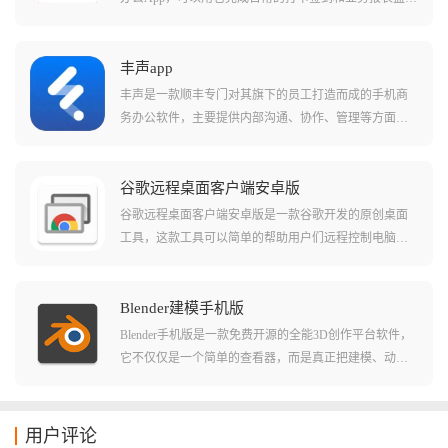
控，还能实时在线接单以及物流信息查询，甚至连渠道
下沉和业务推广这一个App就能全部搞定，它不仅集成了
京东各条线的业务功能，更是小哥们提升派送效率、保
丰声app
障服务质量的数字化助手。
丰声是一款顺丰专门对其旗下的员工打造而成的手机商
务办公软件，主要提供内部沟通、协作、管理等方面的
服务，这款软件不仅能够提供非常人性化的操作界面而
且更是将一系列非常实用的功能整合在一起，相关用户
在这里能够进行工作上的实时沟通，能够解决工作过程
谷歌远程桌面客户端安卓版
中出现的各种问题。
谷歌远程桌面客户端安卓版是一款谷歌开发的原创桌面
工具，这款工具可以简单的帮助用户们远程控制电脑并
且直接了当的进行操作。在软件中用户们可以轻松的在
局域网或者公网中选择不同的电脑进行连接，并且直接
就能快速无卡顿的进行操作。软件串流的清晰度也非常
Blender建模手机版
的高，对于大部分需要远程操作的用户来说这个清晰度
Blender手机版是一款免费开源的全能3D创作平台软件，
都已经是非常足够了！
它不仅仅是一个简单的查看器，而是真正把建模、动
画、渲染甚至视频编辑功能整合在一起的创作工具，只
要你有想法，无论是在通勤路上还是咖啡馆里，都能随
时把脑子里的灵感变成3D现实，可以完美的还原自己的
用户评论