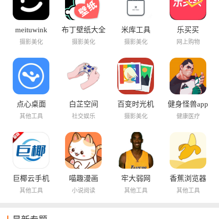
meituwink
布丁壁纸大全
米库工具
乐买买
摄影美化
摄影美化
摄影美化
网上购物
点心桌面
白芷空间
百变时光机
健身怪兽app
其他工具
社交娱乐
摄影美化
健康医疗
巨椰云手机
喵趣漫画
牢大弱网
香蕉浏览器
其他工具
小说阅读
其他工具
其他工具