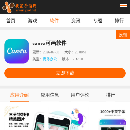
首页
游戏
软件
资讯
专题
排行
首页
游戏
应用
资讯
反馈
专题
榜单
canva可画软件
更新：
2026-07-03
大小：
23.00M
类型：
商务办公
版本：
2.328.0
立即下载
应用介绍
应用信息
用户评论
排行