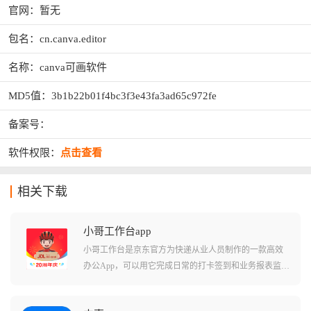
官网：暂无
包名：cn.canva.editor
名称：canva可画软件
MD5值：3b1b22b01f4bc3f3e43fa3ad65c972fe
备案号：
软件权限：
点击查看
相关下载
小哥工作台app
小哥工作台是京东官方为快递从业人员制作的一款高效
办公App，可以用它完成日常的打卡签到和业务报表监
控，还能实时在线接单以及物流信息查询，甚至连渠道
下沉和业务推广这一个App就能全部搞定，它不仅集成了