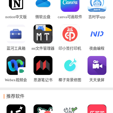
器，创意文案、策划案、日报周报等等通通都能搞定，也很适
合文案工作者必备。专门的办公功能而且还可以进行上下班打
卡签到，也能够去记录考勤状态。
notion中文版
微软云盘
canva可画软件
吉时学app
onedrive
蓝河工具箱
mt文件管理器
印小签打印机
夜曲编程
app
Webex视频会
思源笔记书
椰子背景修图
天天录屏
议
软件
推荐软件