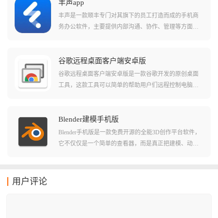
京东各条线的业务功能，更是小哥们提升派送效率、保
丰声app
障服务质量的数字化助手。
丰声是一款顺丰专门对其旗下的员工打造而成的手机商
务办公软件，主要提供内部沟通、协作、管理等方面的
服务，这款软件不仅能够提供非常人性化的操作界面而
且更是将一系列非常实用的功能整合在一起，相关用户
在这里能够进行工作上的实时沟通，能够解决工作过程
谷歌远程桌面客户端安卓版
中出现的各种问题。
谷歌远程桌面客户端安卓版是一款谷歌开发的原创桌面
工具，这款工具可以简单的帮助用户们远程控制电脑并
且直接了当的进行操作。在软件中用户们可以轻松的在
局域网或者公网中选择不同的电脑进行连接，并且直接
就能快速无卡顿的进行操作。软件串流的清晰度也非常
Blender建模手机版
的高，对于大部分需要远程操作的用户来说这个清晰度
Blender手机版是一款免费开源的全能3D创作平台软件，
都已经是非常足够了！
它不仅仅是一个简单的查看器，而是真正把建模、动
画、渲染甚至视频编辑功能整合在一起的创作工具，只
要你有想法，无论是在通勤路上还是咖啡馆里，都能随
时把脑子里的灵感变成3D现实，可以完美的还原自己的
用户评论
想象，将其制作出来，还能进行实时预览。