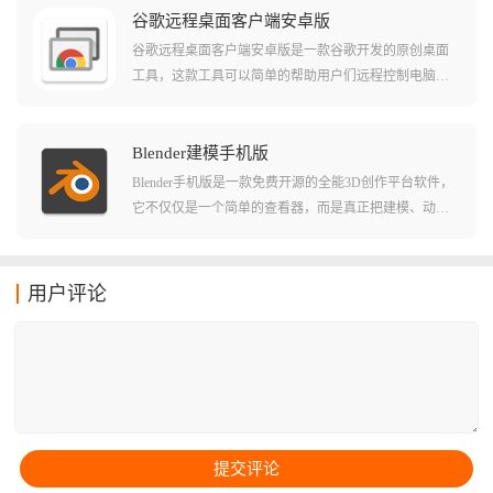
在这里能够进行工作上的实时沟通，能够解决工作过程
谷歌远程桌面客户端安卓版
中出现的各种问题。
谷歌远程桌面客户端安卓版是一款谷歌开发的原创桌面
工具，这款工具可以简单的帮助用户们远程控制电脑并
且直接了当的进行操作。在软件中用户们可以轻松的在
局域网或者公网中选择不同的电脑进行连接，并且直接
就能快速无卡顿的进行操作。软件串流的清晰度也非常
Blender建模手机版
的高，对于大部分需要远程操作的用户来说这个清晰度
Blender手机版是一款免费开源的全能3D创作平台软件，
都已经是非常足够了！
它不仅仅是一个简单的查看器，而是真正把建模、动
画、渲染甚至视频编辑功能整合在一起的创作工具，只
要你有想法，无论是在通勤路上还是咖啡馆里，都能随
时把脑子里的灵感变成3D现实，可以完美的还原自己的
用户评论
想象，将其制作出来，还能进行实时预览。