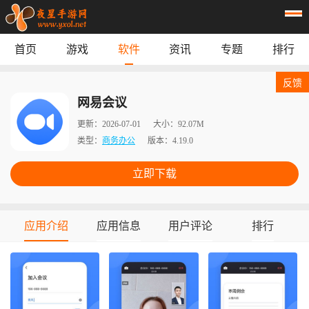
首页
游戏
软件
资讯
专题
排行
首页
游戏
应用
资讯
反馈
专题
榜单
网易会议
更新：
2026-07-01
大小：
92.07M
类型：
商务办公
版本：
4.19.0
立即下载
应用介绍
应用信息
用户评论
排行