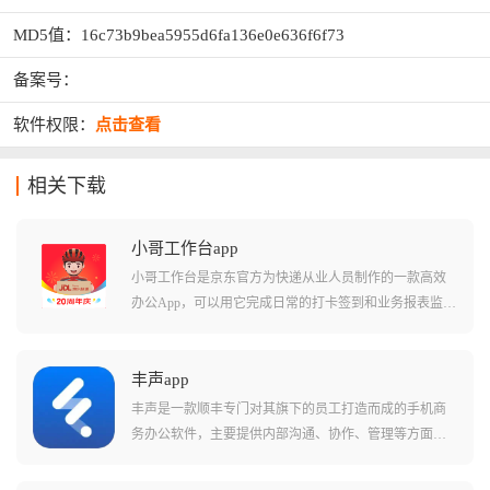
MD5值：16c73b9bea5955d6fa136e0e636f6f73
备案号：
软件权限：
点击查看
相关下载
小哥工作台app
小哥工作台是京东官方为快递从业人员制作的一款高效
办公App，可以用它完成日常的打卡签到和业务报表监
控，还能实时在线接单以及物流信息查询，甚至连渠道
下沉和业务推广这一个App就能全部搞定，它不仅集成了
京东各条线的业务功能，更是小哥们提升派送效率、保
丰声app
障服务质量的数字化助手。
丰声是一款顺丰专门对其旗下的员工打造而成的手机商
务办公软件，主要提供内部沟通、协作、管理等方面的
服务，这款软件不仅能够提供非常人性化的操作界面而
且更是将一系列非常实用的功能整合在一起，相关用户