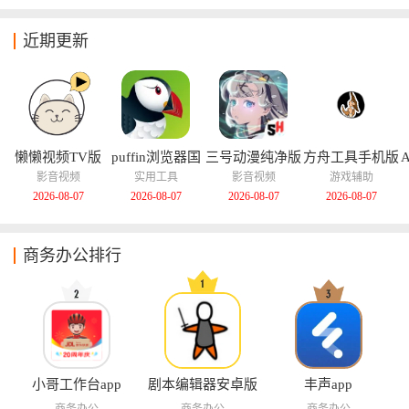
近期更新
懒懒视频TV版
puffin浏览器国
三号动漫纯净版
方舟工具手机版
际版
影音视频
实用工具
影音视频
游戏辅助
2026-08-07
2026-08-07
2026-08-07
2026-08-07
商务办公排行
小哥工作台app
剧本编辑器安卓版
丰声app
商务办公
商务办公
商务办公