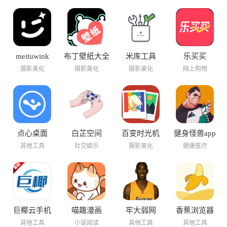
meituwink
布丁壁纸大全
米库工具
乐买买
摄影美化
摄影美化
摄影美化
网上购物
点心桌面
白芷空间
百变时光机
健身怪兽app
其他工具
社交娱乐
摄影美化
健康医疗
巨椰云手机
喵趣漫画
牢大弱网
香蕉浏览器
其他工具
小说阅读
其他工具
其他工具