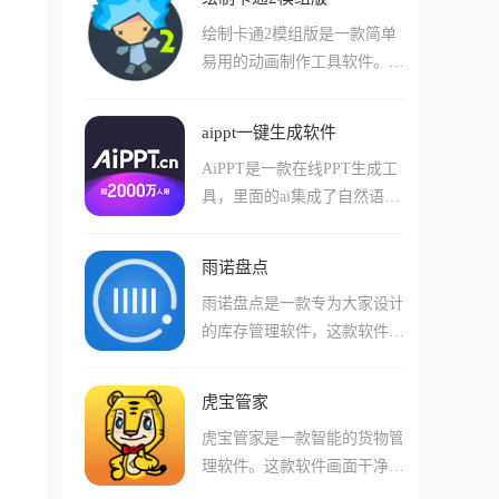
的有意思的点在于它的多任务
之后一键生成快递统计报表
绘制卡通2模组版是一款简单
交互，能让你在同一个屏幕
单，轻松的标记各种快递的状
易用的动画制作工具软件。这
里，一边打开厚厚的教材PD
态并且进行分类，十分的方
款软件提供了清晰的创作流程
F，一边拉出一个空白笔记本
便!
与丰富的素材库，大家在使用
做笔记，甚至能直接把书上的
aippt一键生成软件
这款软件的时候能够便捷的自
图表抓到笔记本里，非常适合
AiPPT是一款在线PPT生成工
由创建项目和编辑场景，还可
备考、研读论文或记账这些需
具，里面的ai集成了自然语言
以添加适合的背景音频，这里
要做笔记的场景。
处理技术，你只需要给它一个
还有详细的创建项目指引，帮
主题或者是一段话，它就能自
助新手快速上手。同时这款软
雨诺盘点
动理解内容帮你匹配精美模
件界面干净整洁，操作简单，
雨诺盘点是一款专为大家设计
板，并在一分钟内交付出一套
是一款特别实用的软件。
的库存管理软件，这款软件支
PPT作品，同时支持全格式文
持大家自由进行盘点，具有商
档转存，Word、PDF、甚至是
品建档、库存校正等功能。同
思维导图，丢进去都能变PP
虎宝管家
时这款软件提供药品监管码扫
T，生成的PPT还是非常不错
虎宝管家是一款智能的货物管
描、库存预警、数据报表生成
的。
理软件。这款软件画面干净整
等功能，支持一二维条码扫
洁，操作简单，大家在使用这
描，适用于固定资产盘点、仓