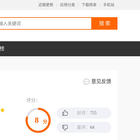
近期更新
应用分类
下载榜单
手机站
榜
意见反馈
评分：
好评：
755
8
分
差评：
64