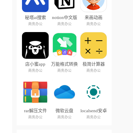
秘塔ai搜索
notion中文版
来画动画
商务办公
商务办公
商务办公
店小蜜app
万能格式转换
极简计算器
器
商务办公
商务办公
商务办公
rar解压文件
微软云盘
localsend安卓
onedrive
手机
商务办公
商务办公
商务办公