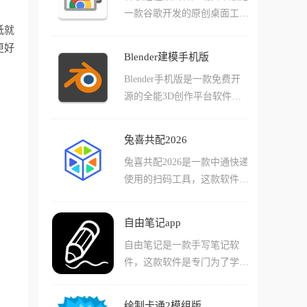
助手。
一款谷歌开发的原创桌面工
列非常实用的功能整合在一
低就
具，这款工具可以简单的帮助
起，相关用户在这里能够进行
更好
用户们远程控制电脑并且直接
工作上的实时沟通，能够解决
Blender建模手机版
了当的进行操作。在软件中用
工作过程中出现的各种问题。
Blender手机版是一款免费开
户们可以轻松的在局域网或者
源的全能3D创作平台软件，
公网中选择不同的电脑进行连
它不仅仅是一个简单的查看
接，并且直接就能快速无卡顿
器，而是真正把建模、动画、
的进行操作。软件串流的清晰
兔喜共配2026
渲染甚至视频编辑功能整合在
度也非常的高，对于大部分需
兔喜共配2026是一款中通快递
一起的创作工具，只要你有想
要远程操作的用户来说这个清
使用的扫码工具，这款软件可
法，无论是在通勤路上还是咖
晰度都已经是非常足够了！
以让您的手机简单的代替扫码
啡馆里，都能随时把脑子里的
枪来进行工作，并且系统链接
灵感变成3D现实，可以完美
自由笔记app
的速度也是非常的快，能够和
的还原自己的想象，将其制作
自由笔记是一款手写笔记软
员工账号联动，提供非常完善
出来，还能进行实时预览。
件，这款软件是专门为了学习
的数据记录服务。这款软件还
与办公而设计的，使用它不仅
支持一键统计等功能，支持让
提供了丝滑的手写模拟感，它
用户们录入足够多的物流数据
绘制卡通2模组版