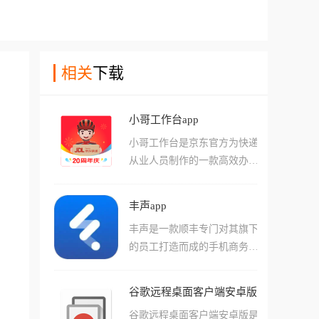
相关
下载
小哥工作台app
小哥工作台是京东官方为快递
从业人员制作的一款高效办公
App，可以用它完成日常的打
卡签到和业务报表监控，还能
丰声app
实时在线接单以及物流信息查
丰声是一款顺丰专门对其旗下
询，甚至连渠道下沉和业务推
的员工打造而成的手机商务办
广这一个App就能全部搞定，
公软件，主要提供内部沟通、
它不仅集成了京东各条线的业
协作、管理等方面的服务，这
务功能，更是小哥们提升派送
谷歌远程桌面客户端安卓版
款软件不仅能够提供非常人性
效率、保障服务质量的数字化
谷歌远程桌面客户端安卓版是
化的操作界面而且更是将一系