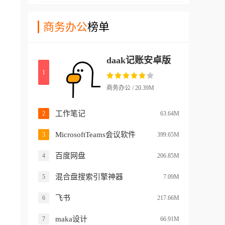
款软件的时候非常的方便快
库出入库管理等场景，大家在
捷。而且这款软件具备多种使
商务办公
榜单
使用这款软件的时候可以通过
用功能，以低成本高效为核
扫码快速完成药品盘点，减少
心，为企业搭建从货物入库到
人工录入误差，提升工作效
daak记账安卓版
出库、从库存管控到数据决策
率。
1
的智能管理体系，帮助大家实
现货物管理的精细化、智能
商务办公 / 20.39M
化、高效化转型。
工作笔记
2
63.64M
MicrosoftTeams会议软件
3
399.65M
百度网盘
4
206.85M
混合盘搜索引擎神器
5
7.09M
飞书
6
217.66M
maka设计
7
66.91M