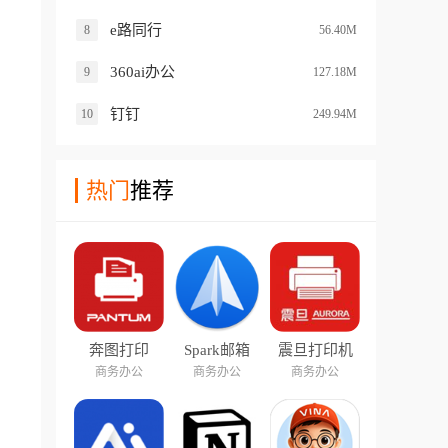
e路同行
8
56.40M
360ai办公
9
127.18M
钉钉
10
249.94M
热门
推荐
奔图打印
Spark邮箱
震旦打印机
商务办公
商务办公
商务办公